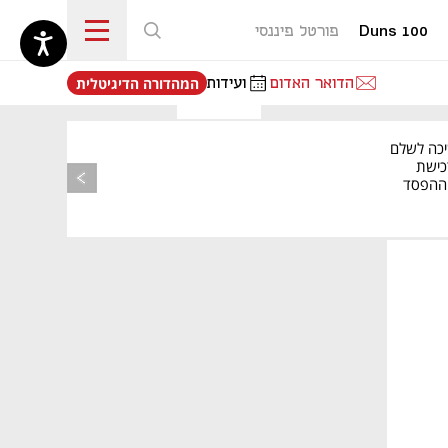
Duns 100
פורטל פיננסי
נפתח בכרטיסייה חדשה
הדואר האדום
ועידות
המהדורה הדיגיטלית
יכה לשלם
כישת
BASE: ההפסד
הרבעוני זינק ל-76