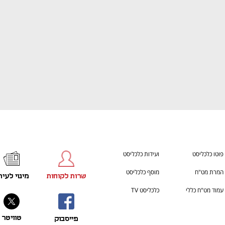
פוטו כלכליסט
ועידות כלכליסט
המרת מט"ח
מוסף כלכליסט
שרות לקוחות
מינוי לעית
עמוד מט"ח כללי
כלכליסט TV
טוויטר
פייסבוק