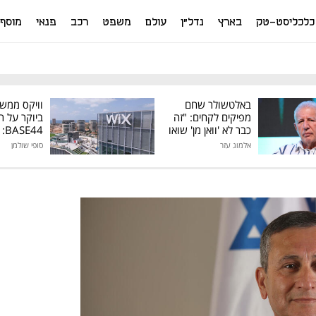
כלכליסט-טק
בארץ
נדל"ן
עולם
משפט
רכב
פנאי
מוסף
באלטשולר שחם
וויקס ממש
מפיקים לקחים: "זה
ביוקר על ר
כבר לא 'וואן מן' שואו
44
של גילעד"
אלמוג עזר
סופי שולמן
מיליון דולר