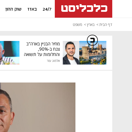
24/7
באזז
שוק ההון
דף הבית
בארץ
משפט
מחיר הבניין בארה"ב
צנח ב-90%,
כלכליסט
דיגיטל
והחלומות על תשואה
גבוהה התנפצו
אלמוג עזר