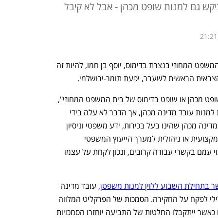
קש גם למנות שופט מכהן - אבל לא קיבל
21:21
שר המשפטים יריב לוין בחר בשופט בית המשפט המחוזי בנצרת בדימוס, יוסף בן חמו, להיות זה 
אית הראשית לשעבר, יפעת תומר-ירושלמי. 
"הגעתי למסקנה כי ראוי למנות לתפקיד שופט מכהן או שופט בדימוס של בית המשפט המחוזי", 
כתב לוין. "יצוין כי בחנתי גם את האפשרות למנות עובד מדינה מכהן, אך הדבר לא עלה בידי 
נוכח הקשיים המשמעותיים באיתור עובד מדינה מכהן שהינו בעל בכירות, ידע משפטי וניסיון 
בתחומים הרלוונטיים, אשר אין לו כפיפות מקצועית או ניהולית למערך הייעוץ המשפטי 
לממשלה ולפרקליטות המדינה, שאינו מצוי עמם בקשרי עבודה קרובים, ונכון לקחת על עצמו 
ר בתחילת השבוע ללוין למנות משפטן,
 עובד מדינה 
ללא זיקה פוליטית ובעל ניסיון במשפט פלילי לפקח על החקירה. הסמכות של הפרקליט המלווה 
תהיה תחומה רק לשם ליווי החקירה, ואילו כאשר ייתקבלו החלטות של התביעה יוחזרו הסמכויות 