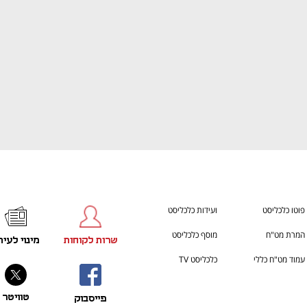
פוטו כלכליסט
ועידות כלכליסט
המרת מט"ח
מוסף כלכליסט
שרות לקוחות
מינוי לעית
עמוד מט"ח כללי
כלכליסט TV
טוויטר
פייסבוק