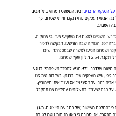
 על הנפקת החברים:
 בית המשפט המחוזי בתל אביב 
הטיל עיקול זמני עד לגובה 51 מיליון שקל נגד אנשי העסקים נוחי דנקנר ואיתי שטרום. כך 
ה השבוע. 
בתביעה הייצוגית שהוגשה בשנת 2018 נדרשו השניים לפצות את משקיעי אי.די.בי אחזקות, 
בתקופה הרלוונטית, בגין הרצת מניות החברה לפני הנפקה שבה הורשעו. הבקשה להכיר 
בתביעה כייצוגית אושרה במאי 2021, ודנקנר ושטרום הגיעו לפשרה שבמסגרתה ישיבו 
לאחרונה דנקנר החליט לחזור בו מהפשרה משום שלדבריו "לא הגיע להסדר משפחתי" בנוגע 
לערבות שהיה צריך להפקיד לטובת ההסדר גיסו, איש העסקים עידו ברגמן. בעקבות זאת פנו 
לבית המשפט עורכי הדין של תובע הייצוגי אריה רהב, עו"ד סיני אליאס ועו"ד איתן חיימוביץ, 
וביקשו להטיל על השניים עיקולים זמניים, על מנת שיעמדו בתשלומים עתידיים אם תתקבל 
השופטת יעקבי קיבלה את הבקשה וכתבה כי "החלטת האישור (של התביעה הייצוגית, ת.ג) 
מלמדת שקיימת אפשרות סבירה שהתביעה תתקבל. אני סבורה כי מאזן הנוחות נוטה לטובת 