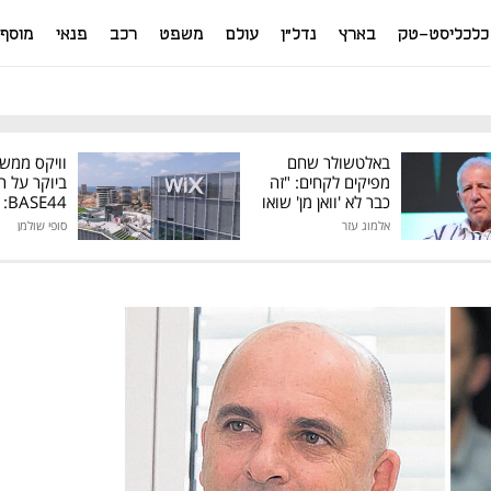
כלכליסט-טק
בארץ
נדל"ן
עולם
משפט
רכב
פנאי
מוסף
באלטשולר שחם
וויקס ממש
מפיקים לקחים: "זה
ביוקר על ר
כבר לא 'וואן מן' שואו
44
של גילעד"
אלמוג עזר
סופי שולמן
מיליון דולר