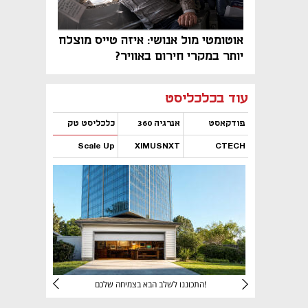
אוטומטי מול אנושי: איזה טייס מוצלח
יותר במקרי חירום באוויר?
נפתח בכרטיסייה חדשה
נפתח בכרטיסייה חדשה
נפתח בכרטיסייה חדשה
נפתח בכרטיסייה חדשה
נפתח בכרטיסייה חדשה
נפתח בכרטיסייה חדשה
עוד בכלכליסט
פודקאסט
אנרגיה 360
כלכליסט טק
Scale Up
XIMUSNXT
CTECH
נפתח בכרטיסייה חדשה
נפתח בכרטיסייה חדשה
נפתח בכרטיסייה חדשה
נפתח בכרטיסייה חדשה
יניהם
התכוננו לשלב הבא בצמיחה שלכם!