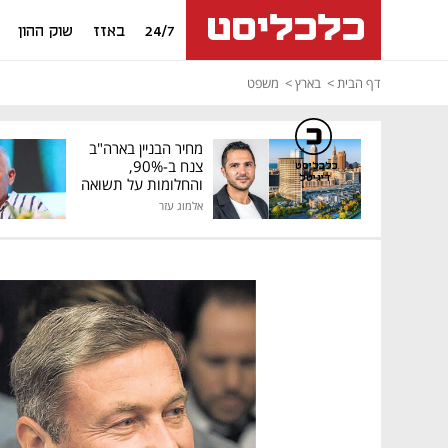
24/7
באזז
שוק ההון
דף הבית
בארץ
משפט
מחיר הבניין בארה"ב
צנח ב-90%,
כלכליסט
דיגיטל
והחלומות על תשואה
גבוהה התנפצו
אלמוג עזר