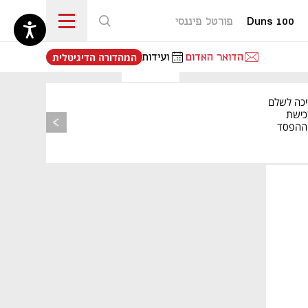
Duns 100
פורטל פיננסי
נפתח בכרטיסייה חדשה
הדואר האדום
ועידות
המהדורה הדיגיטלית
יכה לשלם
כישת
BASE: ההפסד
הרבעוני זינק ל-76