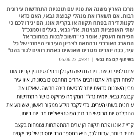
מרכז הארץ משנה את פניו עם תוכניות התחדשות עירונית
רבות. אם תשאלו את מנהלי קבוצת גבאי, האם כדאי
לקנות דירה בפתח תקווה או בקרית אונו, הם יגידו לכם כי
שתי האופציות מצוינות. אלי גבאי, בעלים וסמנכ"ל
הפיתוח העסקי, אומר כי "חשוב לבנות במחובר אל
המארג האורבני ובהתאם לצביון העירוני הייחודי של כל
עיר, ככה יוצרים מגורים שאנשים באמת רוצים לגור בהם"
בשיתוף קבוצת גבאי
|
09:41, 05.06.23
אתם לפני רכישת דירה חדשה מקבלן ומתלבטים בין קריית אונו 
נפתח בכרטיסייה חדשה
נפתח בכרטיסייה חדשה
נפתח בכרטיסייה חדשה
לפתח תקווה? אתם ורבים אחרים מתחבטים בסוגיה, איזו עיר 
מבין השכנות כדאית יותר לרכישת דירה חדשה. שאלנו את 
קבוצת גבאי, יזמית נדל"ן המקימה פרויקטים של התחדשות 
עירונית בשתי הערים, כדי לקבל מידע ממקור ראשון, ששומע את 
ההתלבטויות מרוכשי הדירות הפוטנציאליים מדי יום ביומו.
קריית אונו ופתח תקווה הן ערים המתפתחות וצומחות בקצב 
מהיר ביותר. עדות לכך, היא במספר הרב יחסית של פרויקטים 