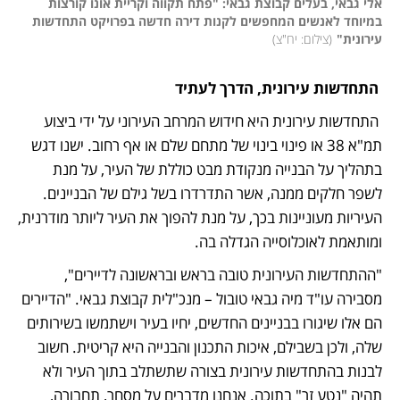
אלי גבאי, בעלים קבוצת גבאי: "פתח תקווה וקריית אונו קורצות 
במיוחד לאנשים המחפשים לקנות דירה חדשה בפרויקט התחדשות 
עירונית"
(
צילום: יח"צ
)
 התחדשות עירונית, הדרך לעתיד
 התחדשות עירונית היא חידוש המרחב העירוני על ידי ביצוע 
תמ"א 38 או פינוי בינוי של מתחם שלם או אף רחוב. ישנו דגש 
בתהליך על הבנייה מנקודת מבט כוללת של העיר, על מנת 
לשפר חלקים ממנה, אשר התדרדרו בשל גילם של הבניינים. 
העיריות מעוניינות בכך, על מנת להפוך את העיר ליותר מודרנית, 
ומותאמת לאוכלוסייה הגדלה בה. 
"ההתחדשות העירונית טובה בראש ובראשונה לדיירים", 
מסבירה עו"ד מיה גבאי טובול – מנכ"לית קבוצת גבאי. "הדיירים 
הם אלו שיגורו בבניינים החדשים, יחיו בעיר וישתמשו בשירותים 
שלה, ולכן בשבילם, איכות התכנון והבנייה היא קריטית. חשוב 
לבנות בהתחדשות עירונית בצורה שתשתלב בתוך העיר ולא 
תהיה "נטע זר" בתוכה. אנחנו מדברים על מסחר, תחבורה, 