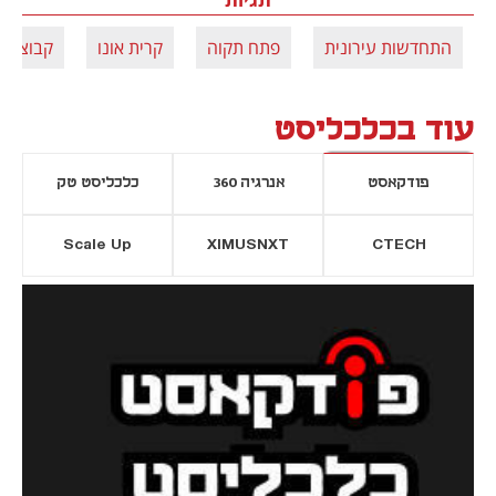
התחדשות עירונית
פתח תקוה
קרית אונו
קבוצת ג
עוד בכלכליסט
פודקאסט
אנרגיה 360
כלכליסט טק
Scale Up
XIMUSNXT
CTECH
יסייה חדשה
נפתח בכרטיסייה חדשה