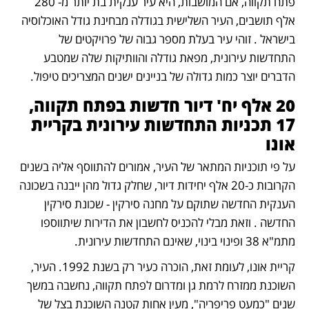
פתח תקווה, אם המושבות, היא עיר ענקית בת יותר מ- 280 
אלף תושבים, העיר השלישית בגודלה מבחינת גודל האוכלוסיה 
בישראל . זוהי עיר בעלת מספר גבוה של פרויקטים של 
התחדשות עירונית, מפאת גודלה והוותיקות שלה שמטבע 
הדברים יוצר כמות גדולה של בניינים ישנים המצריכים טיפול. 
20 אלף יח' דיור חדשות בפתח תקווה, 
17 תכניות התחדשות עירונית בקריית 
אונו
על פי תוכניות המתאר של העיר, אמורים להתווסף אליה בשנים 
הקרובות כ-20 אלף יחידות דיור, שחלק גדול מהן ייבנה בשכונה 
הענקית החדשה שתוקם על מחנה סירקין - שכונת סירקין 
החדשה . וזאת מבלי להכניס לחשבון את הדירות שיתווספו 
מתמ"א 38 ופינוי בינוי, שאינם התחדשות עירונית.  
קריית אונו, לעומת זאת, הוכרה כעיר רק בשנת 1992. העיר, 
השוכנת ממזרח לרמת גן ומדרום לפתח תקווה, נחשבה במשך 
שנים "כמעט פריפריה", מעין אחות קטנה השוכנת בצל של 