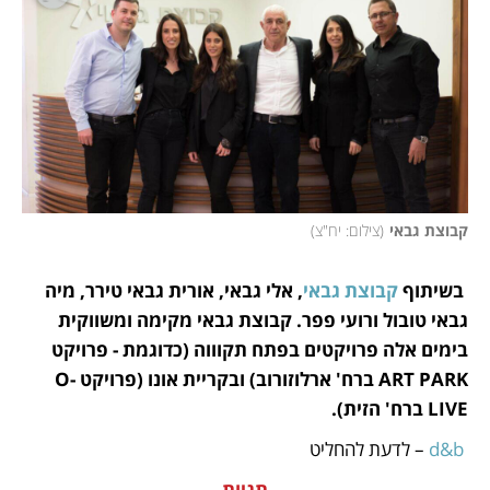
קבוצת גבאי
(
צילום: יח"צ
)
 בשיתוף 
קבוצת גבאי
, אלי גבאי, אורית גבאי טירר, מיה 
גבאי טובול ורועי פפר. קבוצת גבאי מקימה ומשווקית 
בימים אלה פרויקטים בפתח תקוווה (כדוגמת - פרויקט 
ART PARK ברח' ארלוזורוב) ובקריית אונו (פרויקט O-
LIVE ברח' הזית). 
 d&b
 – לדעת להחליט
תגיות