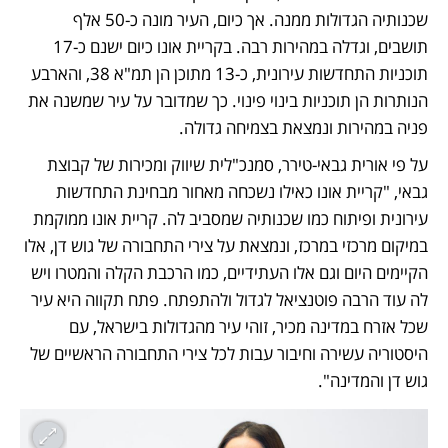
שכנותיה הגדולות ממנה. אך כיום, העיר מונה כ-50 אלף 
תושבים, וגדלה במהירות רבה. בקריית אונו כיום ישנם כ-17 
תוכניות התחדשות עירונית, כ-13 מתוכן הן תמ"א 38, והארבע 
הנותרות הן תוכניות בינוי פינוי. כך שמדובר על עיר שמשנה את 
פניה במהירות ונמצאת בצמיחה גדולה.
על פי אורית גבאי-טירר, סמנכ"לית שיווק ומכירות של קבוצת 
גבאי, "קריית אונו כאילו נשכחה מאחור מבחינת התחדשות 
עירונית ופיתוח כמו שכנותיה שמסביב לה. קריית אונו ממוקמת 
במיקום מרכזי במרכז, ונמצאת על צירי התחבורה של גוש דן, אלו 
הקיימים היום וגם אלו העתידיים, כמו הרכבת הקלה והמטרו ויש 
לה עוד הרבה פוטנציאל לגדול ולהתפתח. פתח תקווה היא עיר 
שכל אזרח במדינה מכיר, זוהי עיר מהגדולות בישראל, עם 
היסטוריה עשירה וחיבור עבות לכל צירי התחבורה הראשיים של 
גוש דן והמדינה". 