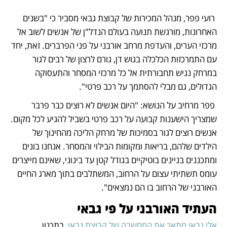
 רועי פפר, מנהל המכירות של קבוצת גבאי מסביר כי "בשנים 
האחרונות, מורגשת תנועה בעולם הנדל"ן של אנשים לשוב אל 
מרכזי הערים, והעדפת מרחב אורבני על פני הפרברים. זאת, יחד 
עם התמרכזות הכלכלה בגוש דן, גורם לרצון של רבים לגור 
במרחק נגיש תחבורתית אל כל מרכזי המסחר והתעסוקה 
הגדולים, גם מבלי להסתמך על רכב פרטי".
 פפר מרחיב על הנושא: "היום אנשים לא רוצים כבר פרבר 
שמצריך הישענות קבועה על רכב פרטי בשביל להגיע לכל מקום. 
אנשים רוצים לגור בסמיכות של מרחק הליכה מהחינוך של 
הילדים שלהם, בריאות ומקומות הבילוי והמסחר. אנחנו בונים 
ומתכננים בניינים בוטיקיים בגודל קטן עד בינוני, שאינם מייצרים 
עומס תשתיתי עצום על הרחוב, המשתלבים בתוך מארג החיים 
האורבני של הרחוב בו הם נמצאים". 
העתיד האורבני על פי גבאי
אלי גבאי מתאר את המחשבה של קבוצת גבאי
  בתכנון 