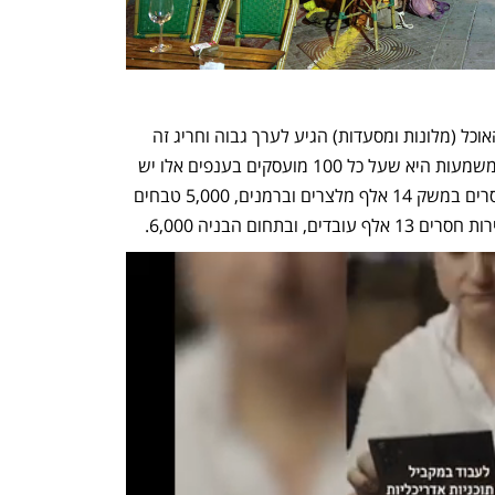
שיעור המשרות הפנויות בענפי האירוח והאוכל (מלונות ומסעדות) הגיע לערך גבוה וחריג זה 
החודש השני ברציפות ועומד על 17%. המשמעות היא שעל כל 100 מועסקים בענפים אלו יש 
כ-17 משרות שמחכות לאיוש. בין היתר חסרים במשק 14 אלף מלצרים וברמנים, 5,000 טבחים 