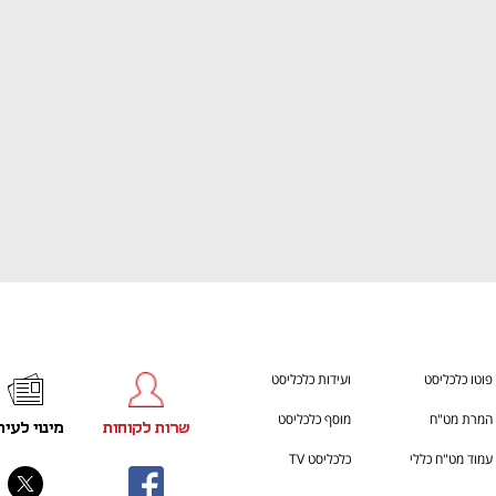
ענף במתח גבוה
מדברים כלכלה, עסקים ומה שב
פוטו כלכליסט
ועידות כלכליסט
המרת מט"ח
מוסף כלכליסט
שרות לקוחות
מינוי לעית
עמוד מט"ח כללי
כלכליסט TV