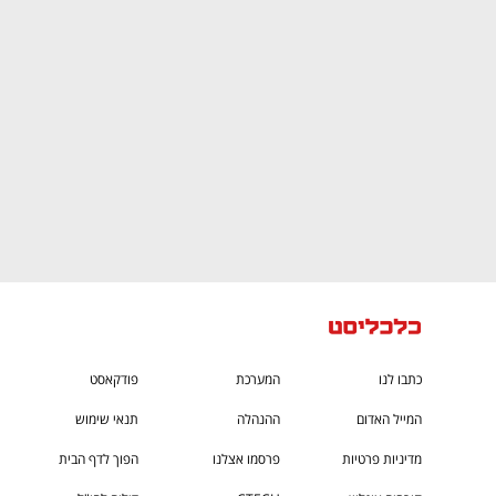
CTech – the
הבית של ההייטק הישראלי
כתבו לנו
המערכת
פודקאסט
המייל האדום
ההנהלה
תנאי שימוש
מדיניות פרטיות
פרסמו אצלנו
הפוך לדף הבית