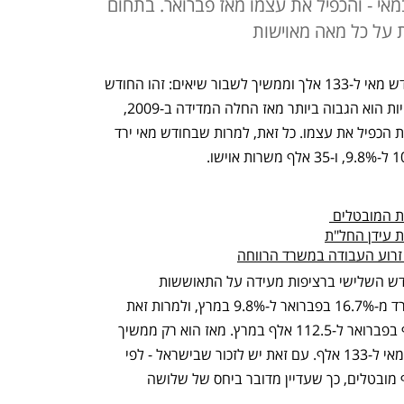
 באפריל ל-133 אלף במאי - והכפיל את עצמו מאז פברואר. בתחום
מספר המשרות הפנויות במשק הגיע בחודש מאי ל-133 אלך וממשיך לשבור שיאים: זהו החודש 
השלישי ברציפות בו מספר המשרות הפנויות הוא הגבוה ביותר מאז החלה המדידה ב-2009, 
כאשר מאז פברואר מספר המשרות הפנויות הכפיל את עצמו. כל זאת, למרות שבחודש מאי ירד 
ת המובטלים 
ת עידן החל"ת
זרוע העבודה במשרד הרווחה
הכמות הגדולה של משרות פנויות זה החודש השלישי ברציפות מעידה על התאוששות 
משמעותית של המשק. שיעור האבטלה ירד מ-16.7% בפברואר ל-9.8% במרץ, ולמרות זאת 
מספר המשרות הפנויות עלה מ-66.5 אלף בפברואר ל-112.5 אלף במרץ. מאז הוא רק ממשיך 
לעלות, כאשר באפריל נסק ל-130 אלף ובמאי ל-133 אלף. עם זאת יש לזכור שבישראל - לפי 
ההגדרה המרחיבה של הלמ"ס - 410 אלף מובטלים, כך שעדיין מדובר ביחס של שלושה 