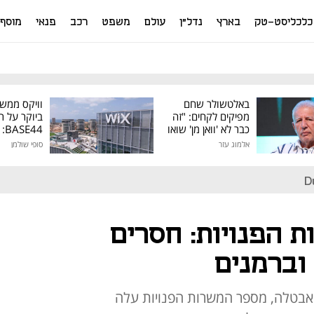
כלכליסט-טק
בארץ
נדל"ן
עולם
משפט
רכב
פנאי
מוסף
באלטשולר שחם
וויקס ממש
מפיקים לקחים: "זה
ביוקר על ר
כבר לא 'וואן מן' שואו
44
של גילעד"
אלמוג עזר
סופי שולמן
מיליון דולר
D
 הפנויות: חסרים
אבטלה, מספר המשרות הפנויות עלה