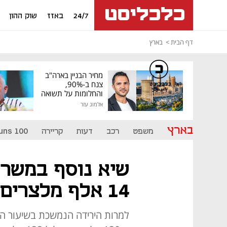
24/7
באזז
שוק ההון
דף הבית
בארץ
מחיר הבניין בארה"ב
צנח ב-90%,
כלכליסט
דיגיטל
והחלומות על תשואה
גבוהה התנפצו
אלמוג עזר
בארץ
משפט
רכב
דעות
קריירה
uns 100
שיא נוסף במשרות
14 אלף מלצרים וברמנים
למרות הירידה הנמשכת בשיעור ה