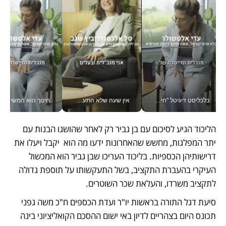
כלכליסט דיגיטל "חינוך הוא המשימה של החיים שלי"_v
אין שעה שלא התעסקתי במשבר - טל אלכסנדרוביץ’ שגב מנהלת משברים תקשורתיים מכל מקום עם ה- Galaxy Z Fold8 Ultra שלה_v
חינוך הוא המש
הליכוד הגיע לסיכום עם בן גביר רק לאחר שהושגו הבנות עם 
יתר המפלגות, מחשש שהאחרונות ידעו מה הוא  יקבל ויעלו את 
דרישותיהן הכספיות. בליכוד העריכו שבן גביר הוא המכשול 
העיקרי בהעברת התקציב, בשל התעקשותו על תוספת גדולה 
לתקציב משרדו, והעלאת שכר השוטרים.  
סיעת דגל התורה בראשות יו"ר ועדת הכספים ח"כ משה גפני 
תכונס היום בצהריים לדיון באי ישום ההסכם הקואליציוני בינה 