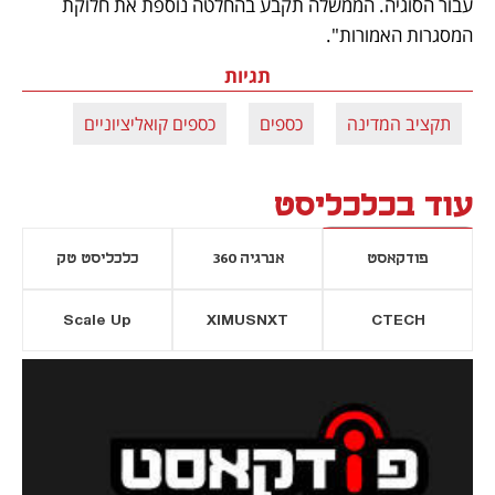
עבור הסוגיה. הממשלה תקבע בהחלטה נוספת את חלוקת 
המסגרות האמורות".
תגיות
תקציב המדינה
כספים
כספים קואליציוניים
עוד בכלכליסט
פודקאסט
אנרגיה 360
כלכליסט טק
Scale Up
XIMUSNXT
CTECH
יסייה חדשה
נפתח בכרטיסייה חדשה