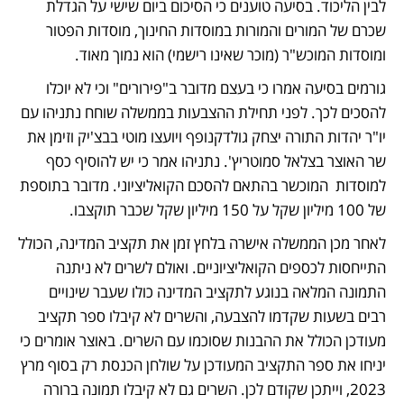
לבין הליכוד. בסיעה טוענים כי הסיכום ביום שישי על הגדלת 
שכרם של המורים והמורות במוסדות החינוך, מוסדות הפטור 
ומוסדות המוכש"ר (מוכר שאינו רישמי) הוא נמוך מאוד. 
גורמים בסיעה אמרו כי בעצם מדובר ב"פירורים" וכי לא יוכלו 
להסכים לכך. לפני תחילת ההצבעות בממשלה שוחח נתניהו עם 
יו"ר יהדות התורה יצחק גולדקנופף ויועצו מוטי בבצ'יק וזימן את 
שר האוצר בצלאל סמוטריץ'. נתניהו אמר כי יש להוסיף כסף 
למוסדות  המוכשר בהתאם להסכם הקואליציוני. מדובר בתוספת 
של 100 מיליון שקל על 150 מיליון שקל שכבר תוקצבו.
לאחר מכן הממשלה אישרה בלחץ זמן את תקציב המדינה, הכולל 
התייחסות לכספים הקואליציוניים. ואולם לשרים לא ניתנה 
התמונה המלאה בנוגע לתקציב המדינה כולו שעבר שינויים 
רבים בשעות שקדמו להצבעה, והשרים לא קיבלו ספר תקציב 
מעודכן הכולל את ההבנות שסוכמו עם השרים. באוצר אומרים כי 
יניחו את ספר התקציב המעודכן על שולחן הכנסת רק בסוף מרץ 
2023, וייתכן שקודם לכן. השרים גם לא קיבלו תמונה ברורה 