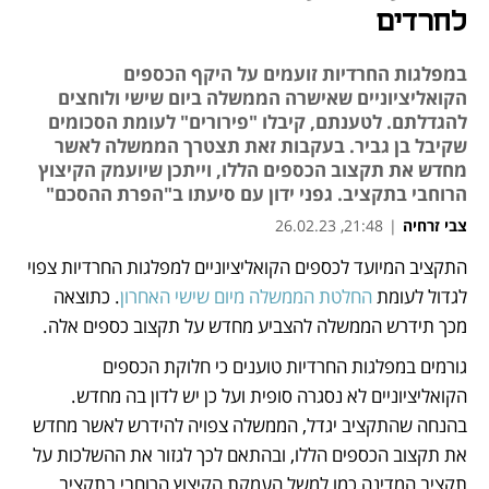
לחרדים
במפלגות החרדיות זועמים על היקף הכספים
הקואליציוניים שאישרה הממשלה ביום שישי ולוחצים
להגדלתם. לטענתם, קיבלו "פירורים" לעומת הסכומים
שקיבל בן גביר. בעקבות זאת תצטרך הממשלה לאשר
מחדש את תקצוב הכספים הללו, וייתכן שיועמק הקיצוץ
הרוחבי בתקציב. גפני ידון עם סיעתו ב"הפרת ההסכם"
צבי זרחיה
|
21:48, 26.02.23
התקציב המיועד לכספים הקואליציוניים למפלגות החרדיות צפוי 
נפתח בכרטיסייה חדשה
נפתח בכרטיסייה חדשה
לגדול לעומת 
החלטת הממשלה מיום שישי האחרון
. כתוצאה 
מכך תידרש הממשלה להצביע מחדש על תקצוב כספים אלה. 
גורמים במפלגות החרדיות טוענים כי חלוקת הכספים 
הקואליציוניים לא נסגרה סופית ועל כן יש לדון בה מחדש. 
בהנחה שהתקציב יגדל, הממשלה צפויה להידרש לאשר מחדש 
את תקצוב הכספים הללו, ובהתאם לכך לגזור את ההשלכות על 
תקציב המדינה כמו למשל העמקת הקיצוץ הרוחבי בתקציב.