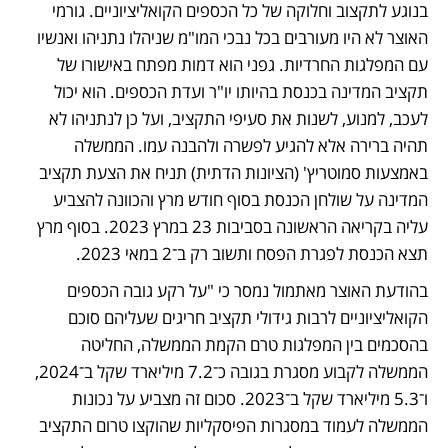
בנוגע לתקצוב וחלוקה של כל הכספים הקואליציוניים. גורמי 
האוצר לא היו מעורבים בכל נבכי המו"מ שניהלו נתניהו ואנשיו 
עם המפלגות החרדיות. גפני הוא דמות מפתח באישורו של 
תקציב המדינה בכנסת בהיותו יו"ר ועדת הכספים. הוא יכול 
לעכב, למנוע, לשנות את סעיפי התקציב, ועל כן לנתניהו לא 
תהיה ברירה אלא להגיע לפשרה ולהבנה עמו. הממשלה 
באמצעות סמוטריץ' (הציונות הדתית) תניח את הצעת תקציב 
המדינה על שולחן הכנסת בסוף חודש מרץ והכוונה להצביע 
עליה בקריאה הראשונה בסביבות 23 במרץ 2023. בסוף מרץ 
תצא הכנסת לפגרת הפסח ותשוב רק ב־2 במאי 2023.  
בהודעת האוצר מאתמול נמסר כי "על רקע גובה הכספים 
הקואליציוניים לרבות גידולי תקציב חריגים שעליהם סוכם 
בהסכמים בין המפלגות טרם הקמת הממשלה, החליטה 
הממשלה לקבוע מסגרת בגובה כ־7.2 מיליארד שקל ב־2024, 
ו־5.3 מיליארד שקל ב־2023. סכום זה מצביע על נכונות 
הממשלה לעמוד במסגרות הפיסקליות שהוקצו טרום התקציב 