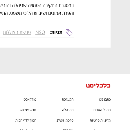
CTech – the
הבית של ההייטק הישראלי
והפרת אמונים ושיבוש הליכי משפט. התיק 
תגיות:
NSO
פרשת הצוללות
כתבו לנו
המערכת
פודקאסט
המייל האדום
ההנהלה
תנאי שימוש
מדיניות פרטיות
פרסמו אצלנו
הפוך לדף הבית