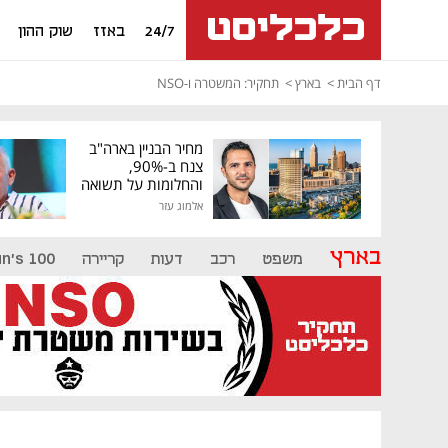
24/7
באזז
שוק ההון
דף הבית
בארץ
תחקיר: המשטרה ו-NSO
מחיר הבניין בארה"ב
צנח ב-90%,
והחלומות על תשואה
גבוהה התנפצו
אלמוג עזר
בארץ
משפט
רכב
דעות
קריירה
n's 100