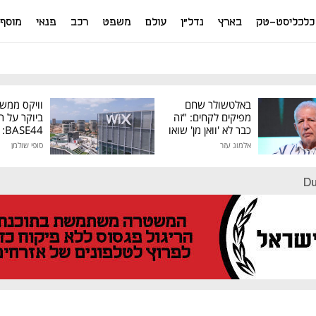
כלכליסט-טק
בארץ
נדל"ן
עולם
משפט
רכב
פנאי
מוסף
באלטשולר שחם
וויקס ממש
מפיקים לקחים: "זה
ביוקר על ר
כבר לא 'וואן מן' שואו
44
של גילעד"
אלמוג עזר
סופי שולמן
מיליון דולר
Du