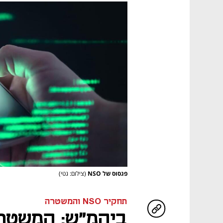
פגסוס של NSO
(צילום: גטי)
תחקיר NSO והמשטרה
ביהמ"ש: המשטר