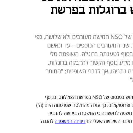
 ברוגלות בפרשת
המשטרה ביקשה להדביק בפגסוס של NSO חמישה מעורבים ולא שלושה, כפי
 שני המעורבים הנוספים – עד ונאשם
בסוף לטענתה ברוגלה. השופטת טלי
ם מידע נוסף הקשור להדבקה ברוגלות.
 נתניהו, אך לדברי השופטת: "החומר
"
המשטרה לא חשפה את כל הבקשות לשימוש בפגסוס של NSO בפרשת הצוללות, ובנוסף 
תעביר להגנה מידע נוסף – בין היתר צווים ופרוטוקולים. כך עולה מהחלטה שפרסמה היום (ה') 
השופטת טלי חיימוביץ', שדנה בתיק, ובה חשפה לראשונה כי המשטרה ביקשה להדביק 
, מלבד השלושה שעליהם 
דיווחה המשטרה
 להגנה 