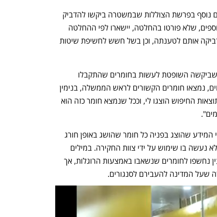
מדובר, על פי ההחלטה בעד נוסף ובנאשם נוסף בפרשת הצוללות שבמשטרה ביקשו להדביק 
בתוכנת הסייבר ההתקפי. שני השמות הנוספים, שלא פורטו בהחלטה, יישארו לפי ההחלטה 
חסויים בין היתר משום שהמשטרה לא הדביקה אותם לטענתה, וכן בשל חשש לחשיפת שיטות 
עוד עולה מההחלטה, כי במסגרת בדיקה שביקשה השופטת לעשות בחומרים שהתקבלו 
מהשימוש בפגסוס, בין היתר בחריגה מצווים, נמצאו חומרים הקשורים לראש הממשלה, בנימין 
נתניהו. יחד עם זאת השופטת ציינה כי: "תוצאות החיפוש הוצגו לי, וככל שנמצא חומר כזה הוא 
ים". 
השופטת חיימוביץ' ציינה בהחלטה, כי לפי המידע שהוצג בפניה כל חומר שהושג באופן חורג 
מהפגסוס, הועבר לצוות המודיעין בלבד, ולא נעשה בו שימוש על ידי צוות החקירה. במילים 
אחרות, חיימוביץ' מאשרת שאנשי המודיעין נחשפו לחומרים שנשאבו באמצעות הרוגלות, אך 
ה שעל המדינה להעבירם לסנגורים.   