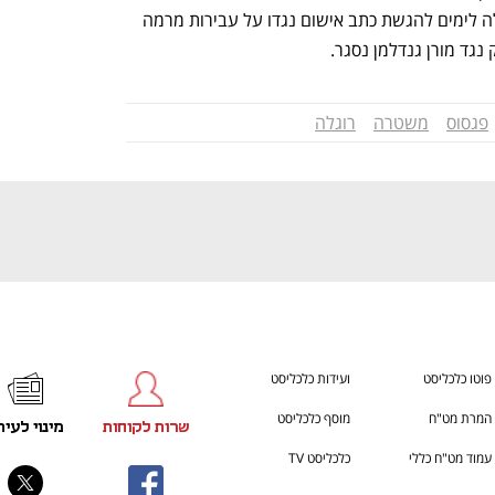
ענף במתח גבוה
מדברים כלכלה, עסקים ומה שב
במסגרת החקירה הסמויה שניהלה והובילה לימים להגשת כתב אישום נגדו על עבירות מרמה 
נגד מורן גנדלמן נסגר. 
פגסוס
משטרה
רוגלה
פוטו כלכליסט
ועידות כלכליסט
המרת מט"ח
מוסף כלכליסט
שרות לקוחות
מינוי לעית
עמוד מט"ח כללי
כלכליסט TV