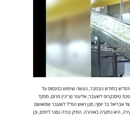
בתיק הצוללות, כך דיווחה הפרקליטות לביהמ"ש בחודש נובמבר, נעשה שימוש בפגסוס על 
הטלפונים הניידים של מיקי גנור, נציג מספנת טיסנקרופ לשעבר; אליעזר (צ'יני) מרום, מפקד 
חיל הים לשעבר; ועליזה בר יוסף, אישתו של אבריאל בר יוסף, סגן ראש המ"ל לשעבר שמואשם 
בפרשה. לימים, כאשר בר יוסף זומנה לחקירה, היא נחקרה באזהרה. התיק נגדה נסגר לימים, וכן 