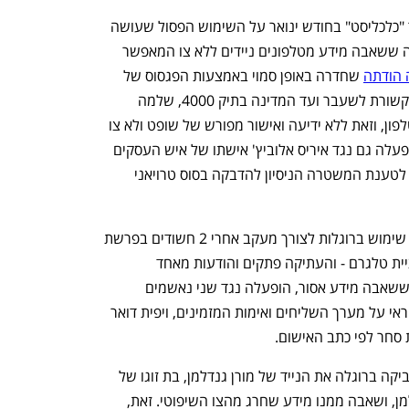
זוהי הפרשה הרביעית, מאז פורסם תחקיר "כלכליסט" בחודש ינואר על השימוש הפסול שעושה 
המשטרה "בפגסוס", שבה המשטרה מודה ששאבה מידע מטלפונים ניידים ללא צו המאפשר 
 שחדרה באופן סמוי באמצעות הפגסוס של 
NSO למכשיר הנייד של מנכ"ל משרד התקשורת לשעבר ועד המדינה בתיק 4000, שלמה 
פילבר, ושאבה משם מידע שהיה אגור בטלפון, וזאת ללא ידיעה ואישור מפורש של שופט ולא צו 
מתאים. על פי ההודעה, מערכת פגסוס הופעלה גם נגד איריס אלוביץ' אישתו של איש העסקים 
שאול אלוביץ', נאשמת בתיק 4000, אולם לטענת המשטרה הניסיון להדבקה בסוס טרויאני 
 שעשתה שימוש ברוגלות לצורך מעקב אחרי 2 חשודים בפרשת 
נפתח בכרטיסייה חדשה
נפתח בכרטיסייה חדשה
הטלגראס – רשת שמכרה סמים באפליקציית טלגרם - והעתיקה פתקים והודעות מאחד 
הטלפונים "מחוץ לתקופת הצו". הרוגלה, ששאבה מידע אסור, הופעלה נגד שני נאשמים 
בפרשה – רן בוגנים, לפי כתב האישום אחראי על מערך השליחים ואימות המזמינים, ויפית דואר 
סחר לפי כתב האישום. 
 שהדביקה ברוגלה את הנייד של מורן גנדלמן, בת זוגו של 
ראש עיריית חדרה המושעה, צביקה גנדלמן, ושאבה ממנו מידע שחרג מהצו השיפוטי. זאת, 