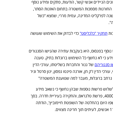
לפי הודאת המשטרה, היא שאבה מהטלפונים הניידים אנשי קשר, הודעות, פתקים ומידע נוסף 
ת החורגות מסמכות המשטרה בתחום האזנות הסתר, 
 צוות בראשות המשנה לפרקליט המדינה, עמית מררי, שמצא "כשל 
. 
ת 
תחקיר "כלכליסט"
 כדי לבדוק את השימוש שעושה 
הודאת המשטרה על ניסיון לעשות שימוש נוסף בפגסוס, היא בעקבות עתירה שהגישו הסנגורים 
בתיק הצוללות שבה טענו כי יש בידיהם מידע כי לא נחשף כל השימוש ברוגלות בתיק. טענה 
 סנגוריהם
 של גנור והחברות בשליטתו, עורכי הדין 
עמית ניר ורווית צמח, וסנגוריו של בר יוסף, עורכי הדין ז'ק חן, אורנה פינטו גפסון, ינון סרטל וניר 
וש נרחב ברוגלות, מעבר למה שטוענת המשטרה"
השימוש בפגסוס בתיק הצוללות התווסף לשלוש פרשות נוספות שבהן נחשף כי נשאב מידע 
מטלפונים בחריגה מצו וללא סמכות: תיק 4000, פרשת טלגראס, והחקירה בעיריית חדרה. בסך 
הכול, בנוסף לשני מעורבים נוספים שנחשפו היום בהחלטה של השופטת חיימוביץ', הודתה 