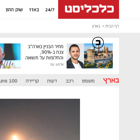
24/7
באזז
שוק ההון
דף הבית
בארץ
מחיר הבניין בארה"ב
צנח ב-90%,
כלכליסט
דיגיטל
והחלומות על תשואה
גבוהה התנפצו
אלמוג עזר
בארץ
משפט
רכב
דעות
קריירה
uns 100