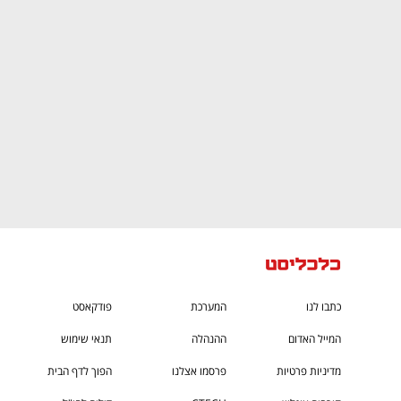
CTech – the
הבית של ההייטק הישראלי
כתבו לנו
המערכת
פודקאסט
המייל האדום
ההנהלה
תנאי שימוש
מדיניות פרטיות
פרסמו אצלנו
הפוך לדף הבית