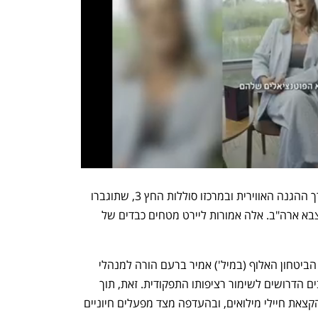
הדריכות המרבית ניכרת ביתר שאת במערך ההגנה האווירית ובמרכזו סוללות החץ 3, שתוגברו 
בחודשים האחרונים בסוללות ת'אאד של צבא ארה"ב. אלה אמורות ליירט מטחים כבדים של 
ברקע ההתלקחות האזורית, מנכ"ל משרד הביטחון האלוף (במיל') אמיר ברעם הורה למנהלי 
אגפי המשרד להעמיד לצה"ל את המשאבים הדרושים לשימור רציפותו התפקודית. זאת, תוך 
קידום פעולות לשיפור המוכנות בעורף, בהקצאת חיילי מילואים, ובהעדפה מצד מפעלים חיוניים 