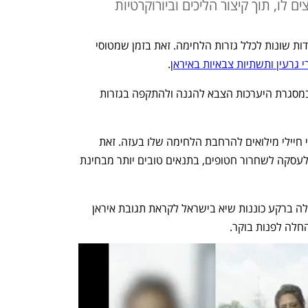
 לו, תוך קיצור הליכים וביורוקרטיות
צה"ל הודיע על גיוס משרתי מילואים ביחידות שונות לכלל גזרות הלחימה. זאת בזמן שמטוסי 
 גרעין ותשתיות צבאיות באיראן
. 
דובר צה"ל מסר כי גיוס המילואים נעשה במסגרת היערכות הצבא להגנה ולהתקפה בגזרות 
בחודש שעבר צה"ל גייס עוד עשרות אלפי חיילי מילואים להרחבת הלחימה שלו בעזה. זאת 
בטענה כי הדבר ילחץ על חמאס להסכים לעסקה לשחרור חטופים, בתנאים טובים יותר מבחינת 
ההחלטה על גיוס המילואים מהיום התקבלה ברקע כוננות שיא בישראל לקראת תגובת איראן 
לה לפנות בוקר. 