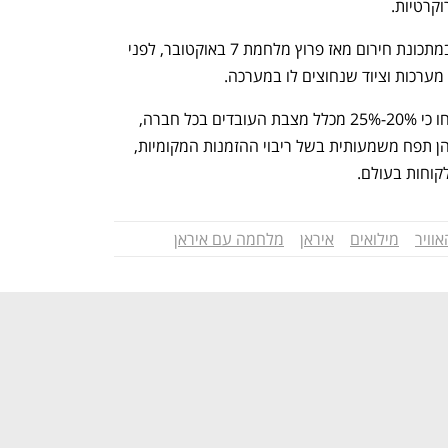
וקרטיות.
רוב החברות הביטחוניות פועלות ממילא במתכונת חירום מאז פרוץ מלחמת 7 באוקטובר, לפני 
בחודשיה הראשונים של המלחמה הן דיווחו כי 20%-25% מכלל מצבת העובדים בכל חברה, 
גויסו למילואים. זאת כשנפח הפעילות שלהן תפח משמעותית בשל ריבוי ההזמנות המקומיות, 
קוחות בעולם.
אוויר
מילואים
איראן
מלחמה עם איראן