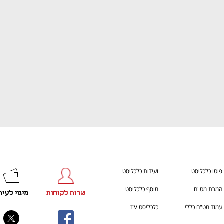
ענף במתח גבוה
מדברים כלכלה, עסקים ומה שב
פוטו כלכליסט
ועידות כלכליסט
המרת מט"ח
מוסף כלכליסט
שרות לקוחות
מינוי לעית
עמוד מט"ח כללי
כלכליסט TV