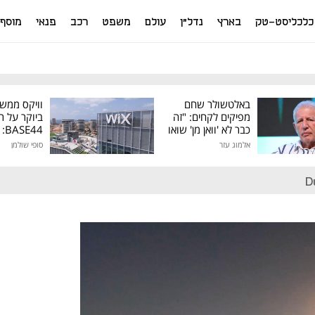
כלכליסט-טק
בארץ
נדל"ן
עולם
משפט
רכב
פנאי
מוסף
באלטשולר שחם
וויקס ממש
מפיקים לקחים: "זה
ביוקר על ר
כבר לא 'וואן מן' שואו
44
של גילעד"
אלמוג עזר
סופי שולמן
מיליון דולר
D