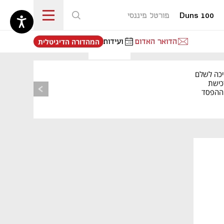
Duns 100
פורטל פיננסי
נפתח בכרטיסייה חדשה
הדואר האדום
ועידות
המהדורה הדיגיטלית
יכה לשלם
כישת
BASE: ההפסד
הרבעוני זינק ל-76