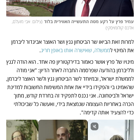
עמיר פרץ על רקע מטה התעשייה האווירית בלוד
(
צילום: אבי מועלם, 
אלכס קולומויסקי
)
למרות זאת הביאו שר הביטחון גנץ ושר האוצר אביגדור ליברמן 
את המינוי ל
ממשלה, שאישרה אותו באופן חריג
.
מינויו של פרץ אושר כאמור בדירקטוריון פה אחד. הוא הודה לגנץ 
ולליברמן בהודעה שפרסמה החברה לאחר הדיון: "אני מודה 
לממשלת ישראל, ובמיוחד לשר הביטחון גנץ ולשר האוצר ליברמן, 
שהאמינו בי והפקידו בידיי את אחת המשימות החשובות למדינת 
ישראל ולביטחונה. אני נכנס לתפקיד זה בחרדת קודש, מתוך 
הכרה באחריות העצומה שנמצאת בידי, ואעשה כל שביכולתי 
כדי להצעיד אותה קדימה".