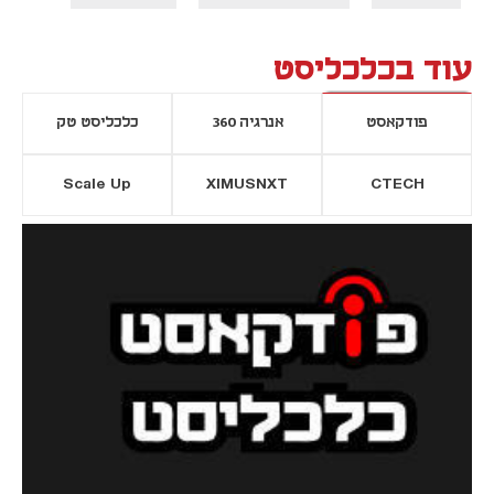
עוד בכלכליסט
פודקאסט
אנרגיה 360
כלכליסט טק
Scale Up
XIMUSNXT
CTECH
יסייה חדשה
נפתח בכרטיסייה חדשה