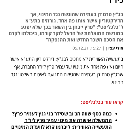
ליו"ר
בג"ץ טרם דן בעתירה שהוגשה נגד המינוי, אך
הדירקטוריון אישר אותו פה אחד. גורמים בתע"א
ל"כלכליסט": "פרץ ייבחן בין השאר בכך שלא יפגע
במורשת המוצלחת של הראל לוקר קודמו, ביכולתו לקדם
את הסכם השכר החדש ואת ההנפקה"
אודי עציון
|
15:27, 05.12.21
בתעשייה האווירית לא מחכים לבג"ץ: דירקטוריון התע"א אישר 
נפתח בכרטיסייה חדשה
נפתח בכרטיסייה חדשה
נפתח בכרטיסייה חדשה
נפתח בכרטיסייה חדשה
נפתח בכרטיסייה חדשה
נפתח בכרטיסייה חדשה
היום (א') פה אחד את מינויו של עמיר פרץ ליו"ר החברה, אף 
שבג"ץ טרם דן בעתירה שהגישה התנועה לאיכות השלטון נגד 
המינוי.
קראו עוד בכלכליסט:
כמה כסף שווה הג'וב שסידר בני גנץ לעמיר פרץ? 
הממשלה אישרה את מינוי עמיר פרץ ליו"ר 
התעשייה האווירית; ליברמן קרא לוועדת המינויים 