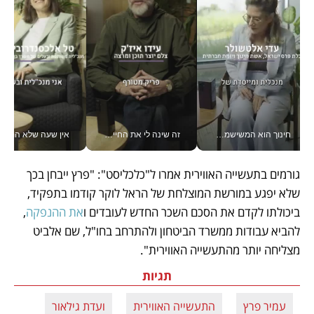
חינוך הוא המשישמה של החיים שלי - V
זה שינה לי את החיים: איך עידו איז'ק הופך את הסמארטפון לכלי צילום מקצועי_v
אין שעה שלא התעסקתי במשבר - טל אלכסנדרוביץ’ שגב מנהלת משברים
גורמים בתעשייה האווירית אמרו ל"כלכליסט": "פרץ ייבחן בכך 
שלא יפגע במורשת המוצלחת של הראל לוקר קודמו בתפקיד, 
ביכולתו לקדם את הסכם השכר החדש לעובדים ו
את ההנפקה
, 
להביא עבודות ממשרד הביטחון ולהתרחב בחו"ל, שם אלביט 
מצליחה יותר מהתעשייה האווירית".
תגיות
עמיר פרץ
התעשייה האווירית
ועדת גילאור