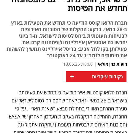
לישראל; החל מיוני - גם לופטהנזה
תחדש את הטיסות
חברת הלואו קוסט הודיעה כי תחדש את הפעילות בארץ
ב-28 במאי. ברקע: ההקלות של הסוכנות האירופית
לבטיחות תעופתית ביחס לטיסות לישראל. מ-1 ביוני
יחדשו גם אוסטריאן איירליינס ולופטהנזה קרגו את
פעילותן בקו לתל אביב; בריסל איירליינס תמשיך להשהות
את טיסותיה לנתב"ג עד 24 באוקטובר
חופית כהן אולאי
|
18:06, 13.05.26
+
נקודות עיקריות
חברת הלואו קוסט וויז אייר הודיעה כי תחדש את פעילותה 
נפתח בכרטיסייה חדשה
בישראל ב-28 במאי - זאת לאחר שהפסיקה לטוס לישראל עם 
סגירת המרחב האווירי בתחילת מבצע "שאגת הארי". על פי 
החברה, ההחלטה התקבלה בעקבות העדכון האחרון של EASA 
(הסוכנות האירופית לבטיחות תעופתי) שהקלה אתמול (ג') 
באזהרות הטיסה שלה למזרח התיכון. מווייז אייר נמסר שהיות 