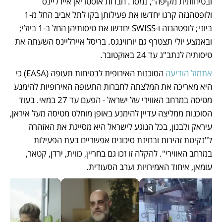
ובטיחותית מקיפה", נמסר. חברות אוסטריאן איירליינס 
ולופטהנזה קרגו יחדשו את פעילותן בקו לתל אביב החל מ-1 
ביוני; לופטהנזה ו-SWISS יחדשו את טיסותיהן החל ב-1 ביולי; 
ובאמצע יולי תצטרף גם יורווינגס. בריסל איירליינס השעתה את 
טיסותיה לנתב"ג עד 24 באוקטובר.
אתמול הודיעה
 הסוכנות האירופית לבטיחות תעופה (EASA) כי 
היא מאריכה את המלצתה לחברות התעופה האירופיות להימנע 
מטיסה במרחב האווירי של ישראל - הפעם עד 27 במאי. בעוד 
הסוכנות ממליצה עדיין להימנע באופן מוחלט מטיסה מעל איראן, 
עיראק ולבנון, בכל הנוגע לישראל היא מסייגת את האזהרה 
ל"נקיטת זהירות ובחינת סיכונים אפשריים בעת הפעילות 
במרחב האווירי". להקלה זו זכו גם בחריין, כווית, ירדן, קטאר, 
עומאן, איחוד האמירויות וערב הסעודית.