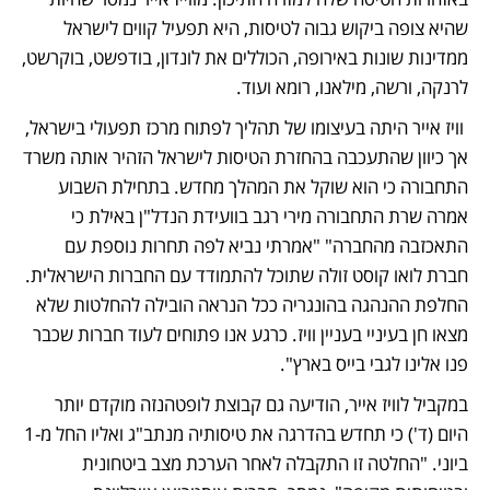
שהיא צופה ביקוש גבוה לטיסות, היא תפעיל קווים לישראל 
ממדינות שונות באירופה, הכוללים את לונדון, בודפשט, בוקרשט, 
לרנקה, ורשה, מילאנו, רומא ועוד.
 וויז אייר היתה בעיצומו של תהליך לפתוח מרכז תפעולי בישראל, 
אך כיוון שהתעכבה בהחזרת הטיסות לישראל הזהיר אותה משרד 
התחבורה כי הוא שוקל את המהלך מחדש. בתחילת השבוע 
אמרה שרת התחבורה מירי רגב בוועידת הנדל"ן באילת כי 
התאכזבה מהחברה" "אמרתי נביא לפה תחרות נוספת עם 
חברת לואו קוסט זולה שתוכל להתמודד עם החברות הישראלית. 
החלפת ההנהגה בהונגריה ככל הנראה הובילה להחלטות שלא 
מצאו חן בעיניי בעניין וויז. כרגע אנו פתוחים לעוד חברות שכבר 
פנו אלינו לגבי בייס בארץ".
במקביל לוויז אייר, הודיעה גם קבוצת לופטהנזה מוקדם יותר 
היום (ד') כי תחדש בהדרגה את טיסותיה מנתב"ג ואליו החל מ-1 
ביוני. "החלטה זו התקבלה לאחר הערכת מצב ביטחונית 