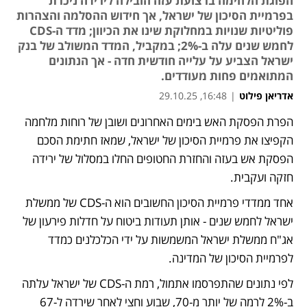
הפוגת הלחימה ברצועת עזה הובילה לירידה ניכרת
בפרמיית הסיכון של ישראל, אך חידוש ההסלמה והצהרות
פוליטיות שנויות במחלוקת שינו את הכיוון; מדד ה-CDS
לחמש שנים עלה ב-2%; במקביל, המדד המשולב של בנק
ישראל הצביע על עלייה חודשית חדה - אך הנתונים
המתואמים פחות מעודדים.
אדריאן פילוט
|
16:48, 29.10.25
הפרת הפסקת האש בימים האחרונים ושובן של רוחות מלחמה 
הקפיצו את פרמיית הסיכון של ישראל, שמאז חתימת הסכם 
הפסקת אש בעזה והחזרת החטופים החלו במסלול של ירידה 
חזקה ועקבית. 
אחד ממדדי פרמיית הסיכון החשובים הוא ה-CDS של ממשלת 
ישראל לחמש שנים - אותן תעודות ביטוח על חדלות פירעון של 
אג"ח ממשלת ישראל המשמשות על ידי הכלכלנים כמדד 
לפרמיית הסיכון של המדינה.
לפי נתונים שהתפרסמו אתמול, רמת ה-CDS של ישראל עלתה 
ב-2% לרמה של יותר מ-70, שבוע וחצי לאחר שירדה ל-67 