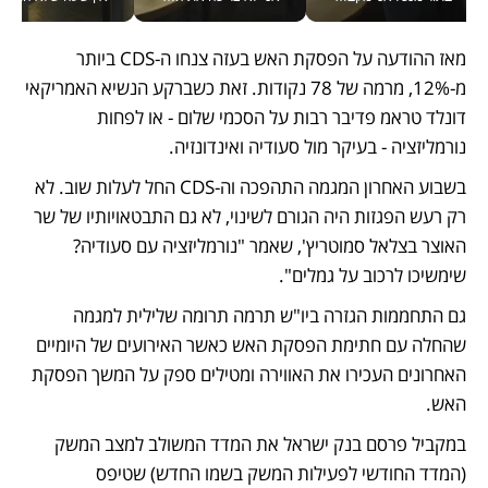
מאז ההודעה על הפסקת האש בעזה צנחו ה-CDS ביותר 
מ-12%, מרמה של 78 נקודות. זאת כשברקע הנשיא האמריקאי 
דונלד טראמ פדיבר רבות על הסכמי שלום - או לפחות 
נורמליזציה - בעיקר מול סעודיה ואינדונזיה. 
בשבוע האחרון המגמה התהפכה וה-CDS החל לעלות שוב. לא 
רק רעש הפגזות היה הגורם לשינוי, לא גם התבטאויותיו של שר 
האוצר בצלאל סמוטריץ', שאמר "נורמליזציה עם סעודיה? 
שימשיכו לרכוב על גמלים". 
גם התחממות הגזרה ביו"ש תרמה תרומה שלילית למגמה 
שהחלה עם חתימת הפסקת האש כאשר האירועים של היומיים 
האחרונים העכירו את האווירה ומטילים ספק על המשך הפסקת 
האש.
במקביל פרסם בנק ישראל את המדד המשולב למצב המשק 
(המדד החודשי לפעילות המשק בשמו החדש) שטיפס 