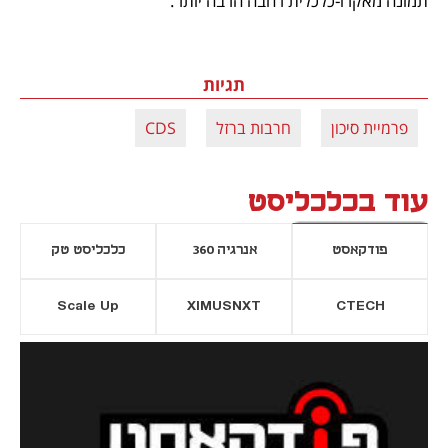
תמונה מאקרו-כלכלית רחבה הרבה יותר.
תגיות
פרמיית סיכון
חרבות ברזל
CDS
עוד בכלכליסט
פודקאסט
אנרגיה 360
כלכליסט טק
Scale Up
XIMUSNXT
CTECH
יסייה חדשה
נפתח בכרטיסייה חדשה