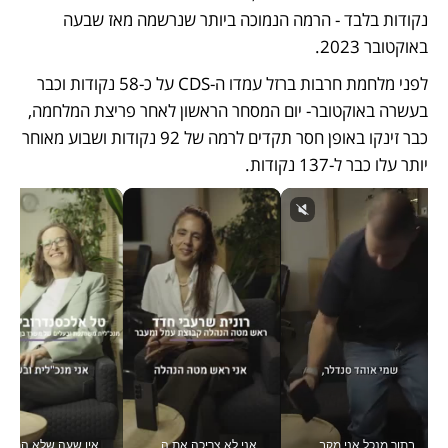
נקודות בלבד - הרמה הנמוכה ביותר שנרשמה מאז שבעה 
באוקטובר 2023. 
לפני מלחמת חרבות ברזל עמדו ה-CDS על כ-58 נקודות וכבר 
בעשרה באוקטובר- יום המסחר הראשון לאחר פריצת המלחמה, 
כבר זינקו באופן חסר תקדים לרמה של 92 נקודות ושבוע מאוחר 
יותר עלו כבר ל-137 נקודות.
בתור מנכל אני מקבל מאות החלטות ביום, וה- Galaxy Z Fold8 Ultra עוזר לי לחתוך אותן מהר יותר_v
אני לא צריכה את המשרד: רונית שרעבי-חדד מנהלת ארגון של 30000 עובדים מכל מקום_v
אין שעה שלא התעסקתי במשבר - טל אלכסנדרוביץ’ שגב מנהלת משברים