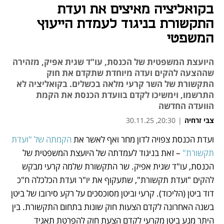
בקואליציה מאיצים את ועדת
התקשורת בניגוד לעמדת הייעוץ
המשפטי
היועצת המשפטית של הכנסת, עו"ד שגית אפיק, מזהירה
שההצעה להקים ועדה מיוחדת שתקדם את חוק
התקשורת של השר קרעי מלאה בכשלים. בקואליציה לא
התרשמו, וימשיכו לקדם בוועדת הכנסת את הקמת
הוועדה החדשה
צבי זרחיה
|
20:30, 30.11.25
ועדת הכנסת צפויה לדון מחר ואף לאשר את 
הקמתה של "ועדת 
נפתח בכרטיסייה חדשה
נפתח בכרטיסייה חדשה
נפתח בכרטיסייה חדשה
תקשורת"
 – זאת בניגוד לעמדתה של היועצת המשפטית של 
הכנסת, עו"ד שגית אפיק. שר התקשורת שלמה קרעי מבקש 
להקים "ועדת תקשורת", שתעקוף את יו"ר ועדת הכלכלה ח"כ 
דוד ביטן (הליכוד). קרעי וביטן מסוכסכים על רקע סירובו של ביטן 
בשנה האחרונה לקדם הצעות חוק שונות בתחום התקשורת. בין 
היתר מנע ביטן מקרעי לקדם הצעת חוק להפרטת תאגיד 