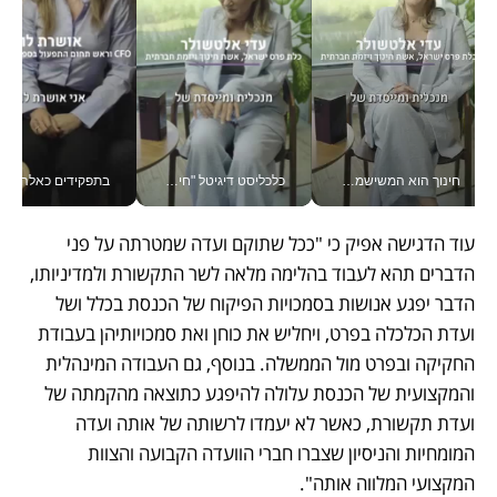
חינוך הוא המשישמה של החיים שלי - V
כלכליסט דיגיטל "חינוך הוא המשימה של החיים שלי"_v
בתפקידים כאלה אי אפשר לח
עוד הדגישה אפיק כי "ככל שתוקם ועדה שמטרתה על פני 
הדברים תהא לעבוד בהלימה מלאה לשר התקשורת ולמדיניותו, 
הדבר יפגע אנושות בסמכויות הפיקוח של הכנסת בכלל ושל 
ועדת הכלכלה בפרט, ויחליש את כוחן ואת סמכויותיהן בעבודת 
החקיקה ובפרט מול הממשלה. בנוסף, גם העבודה המינהלית 
והמקצועית של הכנסת עלולה להיפגע כתוצאה מהקמתה של 
ועדת תקשורת, כאשר לא יעמדו לרשותה של אותה ועדה 
המומחיות והניסיון שצברו חברי הוועדה הקבועה והצוות 
המקצועי המלווה אותה". 