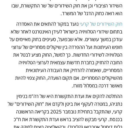
השידור הציבורי וכן את חוק השידורים של שר התקשורת, שבו 
הוא רואה כחוק הדגל של המשרד.
חוק השידורים של קרעי
 נועד במקור להתאים את האסדרה 
בתחום שידורי הטלוויזיה בישראל לעידן האינטרנט לאחר שלא 
עודכן במשך עשורים. אלא שבפועל, סעיפים בחוק מאיימים על 
חופש העיתונות ועל ההפרדה בין שיקולים מסחריים של ערוצי 
הטלוויזיה לשידורי החדשות. כך למשל, החוק מציע לבטל את 
החובה להחזיק בחברת חדשות עצמאית לערוצי הטלוויזיה 
המסחריים, שאמורה להרחיק את העבודה העיתונאית 
מהשיקולים המסחריים. אם תקום הוועדה, החוק צפוי להיות 
מאושר דרכה במסלול מזורז. 
ההחלטה להקים את ועדת התקשורת היא של רה"מ בנימין 
נתניהו, במטרה לעקוף את ביטן ולקדם את "חוק השידורים" של 
קרעי, שהתקבל בתחילת נובמבר 2025 בקריאה הראשונה 
בכנסת. קרעי מבקש להציב בראש ועדת התקשורת את ח"כ 
גלית דיסטל אטבריאן (הליכוד), ובקואליציה רוצים לחוקק את 