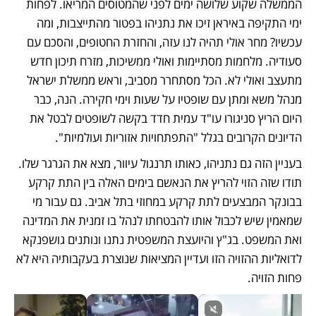
הממשלה שקוע שלושה ימים לפני שהמטוסים המריאו. לפחות 
ימי התקיפה באיראן זיכו את נתניהו בפטור מהתייצבות, ומה 
עכשיו? מחר אולי תהיה לנו עזה, והחזרת החטופים, והסכם עם 
סעודיה. מלחמות מסתיימות ואולי ממשיכות, מזרח תיכון חדש 
מתעצב ואולי לא. הכל מסתחרר מסביב, וראש ממשלת ישראל 
מנהל משא ומתן עם שופטיו על שעות וימי חקירה. הנה, כבר 
היום הריץ סניגורו עו"ד עמית חדד בקשה לשופטים לבטל את 
הדיונים הקרובים בגלל "התפתחויות אזוריות ועולמיות". 
בעניין הזה גם נתניהו, כאותו תרנגול עיוור, מצא את הגרגר שלו. 
תודו שזה הזוי להריץ את הנאשם בימים האלה בין התת קרקע 
בבונקר המבצעים לתת קרקע במחוזי בתל אביב. גם עבור מי 
שמאמין שיש לכבול אותו להבטחתו לנהל בו זמנית את המדינה 
ואת המשפט. בג"ץ והיועצת המשפטית נתנו ונותנים גושפנקא 
לדואליות ההזויה הזו ועדיין המציאות שנוצרת בעקבותיה היא לא 
פחות הזויה.