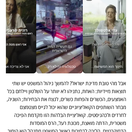
חינוך הוא המשישמה של החיים שלי - V
טכנולוגיה זה לא רק בהייטק: גם תעשיית המזון הישראלית מאמצת כלי AI, אוטומציה וניתוח דאטה בזמן אמת
אני לא צריכה את המשרד:
אבל מהי טובת מדינת ישראל? להמשך ניהול המשפט יש שתי 
תוצאות מיידיות: האחת, נתניהו לא יוותר על השלטון ויילחם בכל 
האמצעים, הכשרים והפחות כשרים, לנצח את הבחירות; השניה, 
מבחר השותפים הקואליציוניים שהוא יכול לגייס מצטמצם 
לחרדים ולכהניסטים. קואליציית הבלהות הזו מקדמת הפיכה 
משטרית, הדתה מואצת, מכונת רעל, הרס המוסדות 
הדמוקרטיים. הליכה לבחירות כאשר המשפט מתנהל הוא הימור 