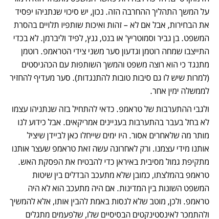
על המשך התהליך ההחרבה הזה. נכון, יש סיכוי שנתניהו יפסיד 
את הבחירות, אבל אם לא – זהות ואיכות שותפיו תלויים בהסרת 
המשפט. בן גביר וסמוטריץ' או בנט, גנץ, לפיד וליברמן. לא בכדי 
התייצבו שמחה רוטמן וגדעון סער משני צידי הטראמפ. רוטמן 
מתנגד כי הוא רוצה משפט והמשך השותפות עם הכהניסטים 
(למרות שיש לו גם סיבות טובות להתנגדות). סער מעדיף להחזיר 
לממשלה ימין אחר.
ולגבי ההתערבות של טראמפ. כדאי להתחיל בזה שנתניהו עצמו 
לא בחל בעבר בהתערבות בעניינים אמריקאים. אבל כידוע לנו 
מותר מה שלאחרים אסור. היו ימים שייחלו כאן לביידן שיציל 
אותנו מידי עצמנו. ורק לאחרונה עשה זאת טראמפ שעצר אותנו 
מתקיפת גמול מסיבית באיראן כדי להבטיח את הפסקת האש. 
טראמפ בהמלצתו, כמובן שלא מתעכב הבדלים בין שיטות 
המשפט השונות בין המדינות. אם היה מתעכב הוא לא היה 
טראמפ. ולכן, מוטב שלא לנסות באמת להבין אותו, אלא להמשיך 
ולהתמכר לאינסטינקטים הבסיסיים שלו, שלפעמים מתגלים 