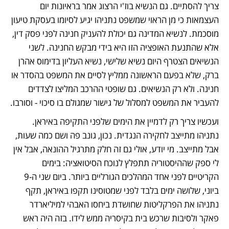
צריך להסתיים. גם הנשיא בוז'י הרצוג אמר בראיונות יום 
העצמאות כי מן הראוי שמשפט נתניהו יגיע לסיומו בעסקת טיעון 
מוסכמת. לנשיא המדינה גם יכולת להעניק חנינה לפני פסק דין, 
אלא שהתנעת האופציה הזו היא בידי מבקש החנינה. לשני 
הנשיאים הצטרף היום נשיא שלישי, נשיא העליון בדימוס אהרן 
ברק, שלא בפעם הראשונה ממליץ לסיים את המשפט בהסדר או 
חנינה. ולא רק הנשיאים. גם שופטי ההרכב המליצו לצדדים 
להעביר את המשפט למסלול של גישור שמגולם בו סיכוי - וסורבו.
ועכשיו צריך רק לדמיין את הימים שלפני התקיפה באיראן. 
נתניהו מתייצב לחקירה הנגדית. נכון, גונב פה ושם כמה שעות, 
אבל מתייצב. מי יודע, אולי גם זה חלק מתרגיל ההונאה, אבל אין 
לי ספק שההיסטוריה תתפלץ לנוכח הסיטואציה: בימים 
הקריטיים לפני אחד המהלכים הגורליים ביותר. ביום שני ה-9 
ביוני, שלושה ימים בלבד לפני שמטוסינו תקפו באיראן, תקף 
נתניהו את הפרקליטות שחושדת ביחסו האבהי למיליארדר 
פאקר ולסיבות שרכש בית בקיסריה ממש לידו. בזה היה ראש 