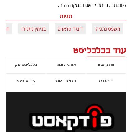
לטובתנו. נדמה לי שגם במקרה הזה.
תגיות
משפט נתניהו
דונלד טראמפ
בנימין נתניהו
חנינה
עוד בכלכליסט
פודקאסט
אנרגיה 360
כלכליסט טק
Scale Up
XIMUSNXT
CTECH
יסייה חדשה
נפתח בכרטיסייה חדשה