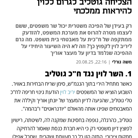
הצליחה גוטליב לגרום ללוין
להיראות ממלכתי
רק בעידן של הפיכה משטרית יכול שר משפטים, ששם
לעצמו מטרה להרוס את מערכת המשפט, להזדעק
ממתקפה של ח"כית על מאבטחי בית משפט. מה גרם
ליריב לוין לקפוץ כך? וזה לא היה השיעור היחידי על
ההפיכה שנלמד בדיון על מעצר אוריך
משה גורלי
|
22:16, 20.08.25
1. השר לוין נגד ח"כ גוטליב
נפתח בכרטיסייה חדשה
נפתח בכרטיסייה חדשה
כאשר מתחיל הירי בתוך הנגמ"ש, סימן שריח הבחירות באוויר. 
השבוע הוציא שר המשפטים 
יריב לוין
 הודעת גינוי חריפה לח"כ 
טלי גוטליב, שהגיעה לדיון המעצר של יונתן אוריך וקיללה את 
המאבטחים שפינו אותה מהאולם "יודנראטים" ו"בהמה". 
גוטליב, כהרגלה, נופפה בחסינות שמקנה לה, לשיטתה, רישיון 
לפוצץ דיון משפטי רק כי היא חברת כנסת שאסור להרחיקה 
ממקום ציבורי. התזה הזו כל כך מעוותת ושקרית, שחבל אפילו 