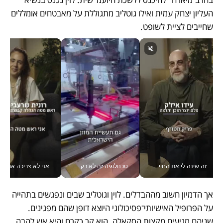
העליון יצחק עמית ואילו גוטליב מתגוללת על מאבטחים אומללים 
שחייבים לציית לשופט. 
זה שינה לי את החיים: איך עידו איז'ק הופך את הסמארטפון לכלי צילום מקצועי_v
טכנולוגיה זה לא רק בהייטק: גם תעשיית המזון הישראלית מאמצת כלי AI, אוטומציה וניתוח דאטה בזמן אמת
אני לא צריכה את המשרד:
אך הדמיון חשוב מההבדלים. לוין וגוטליב שבים ונפגשים בתהייה 
על הפרופיל האישיותי־פסיכולוגי היוצא דופן שהם מפגינים. 
שניהם מגיעים מקצות הסקאלה. הוא קר כקרח והיא אש להבה. 