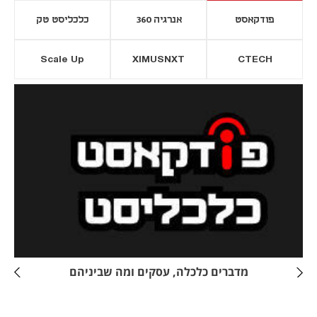
פודקאסט
אנרגיה 360
כלכליסט טק
Scale Up
XIMUSNXT
CTECH
יסייה חדשה
נפתח בכרטיסייה חדשה
מדברים כלכלה, עסקים ומה שביניהם