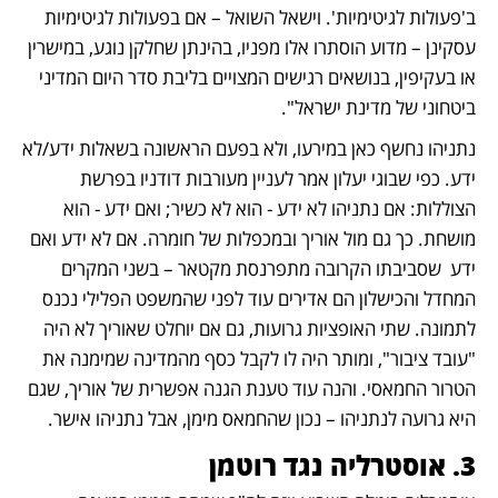
ב'פעולות לגיטימיות'. וישאל השואל – אם בפעולות לגיטימיות 
עסקינן – מדוע הוסתרו אלו מפניו, בהינתן שחלקן נוגע, במישרין 
או בעקיפין, בנושאים רגישים המצויים בליבת סדר היום המדיני 
ביטחוני של מדינת ישראל".
נתניהו נחשף כאן במירעו, ולא בפעם הראשונה בשאלות ידע/לא 
ידע. כפי שבוגי יעלון אמר לעניין מעורבות דודניו בפרשת 
הצוללות: אם נתניהו לא ידע - הוא לא כשיר; ואם ידע - הוא 
מושחת. כך גם מול אוריך ובמכפלות של חומרה. אם לא ידע ואם 
ידע  שסביבתו הקרובה מתפרנסת מקטאר – בשני המקרים 
המחדל והכישלון הם אדירים עוד לפני שהמשפט הפלילי נכנס 
לתמונה. שתי האופציות גרועות, גם אם יוחלט שאוריך לא היה 
"עובד ציבור", ומותר היה לו לקבל כסף מהמדינה שמימנה את 
הטרור החמאסי. והנה עוד טענת הגנה אפשרית של אוריך, שגם 
היא גרועה לנתניהו – נכון שהחמאס מימן, אבל נתניהו אישר.
3. אוסטרליה נגד רוטמן