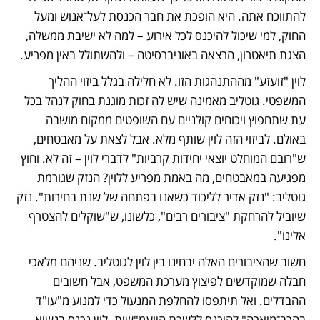
להתווכח אתה. היא הופכת את חבר הכנסת לעל־אנוש ומעל 
החוק, למי שיכול להיכנס לכל אירוע – למה לא ישיבת ממשלה, 
הצגת תיאטרון, הרצאה באוניברסיטה – ולהשתולל באין מפריע.
לוין "זועזע" מההתנהגות הזו. לא חלילה בגלל ביזוי ההליך 
המשפטי. גוטליב מאמינה שיש לה זכות מוגנת בחוק לנהל בכל 
עת שתחפוץ ויכוחים קולניים עם השופטים ממקום מושבה 
באולם. לביזוי הזה לוין שותף מלא. אבל לצאת על מאבטחים, 
ש"רובם המוחלט יוצאי יחידות קרביות" לדברי לוין – זה לא. וחוץ 
מפגיעה במאבטחים, מה באמת מפריע ללוין? הנזק שגורמת 
גוטליב: "נזק אדיר לליכוד כשאנו בפתחה של שנת בחירות". נזק 
שיוביל להרחקת "ציבורים רבים", כלשונו, ש"שוקלים להצטרף 
אלינו".
חשוב שהציבורים האלה יבחינו בין לוין לגוטליב. שניהם מלאכי 
חבלה שמוקדשים לפיצוץ מערכת המשפט, אבל חשובים 
ההבדלים. ואל תיתפסו להחלפת המנעול כדי למנוע מ"עו"ד 
בהרב־מיארה" להיכנס ללשכת היועמ"שית. לוין נכנס בנשיא 