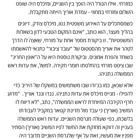
כמזרחי. אילו הגורל היה הופך בין השניים, ומיכלס היה שופט 
השלום ומזרחי במחוזי - עמדת אוריך הייתה מתקבלת.
כשמסתכלים על האירוע משפטית נטו, מיכלס צודק. דיונים 
בהליך מעצר, הוא כותב, "אינם המקום הטבעי לדון בשאלות 
המשפטיות". זו ביקורת מספר אחת על מזרחי, שאצה לו הדרך 
לטהר את אוריך מהסטטוס של "עובד ציבור" כתנאי להאשמתו 
בשוחד והפרת אמונים. וביקורת נוספת היא על ה"אופן החריג" 
שבו ציטט מזרחי בהחלטתו חומרי חקירה. למשל, את עדות ראש 
הממשלה נתניהו.
אלא שכאן, כמו בג'ודו שבו משתמשים במשקלו של היריב כדי 
להפילו - מגייס מיכלס את עדות נתניהו. נגדו ונגד אוריך.  "מדוע 
חרף הקירבה המיוחדת לראש הממשלה", כתב, "לא דיווח לו 
המשיב (אוריך) כי עבד מול מדינת קטאר במקביל לעבודתו 
בלשכתו, כפי שעולה מגרסת השניים. עדות ראש הממשלה 
בעניין זה דווקא מחזקת את החשד לפיו המשיב (אוריך) הסתיר 
מפניו את מעשיו, זאת על אף שלגרסת השניים מדובר היה 