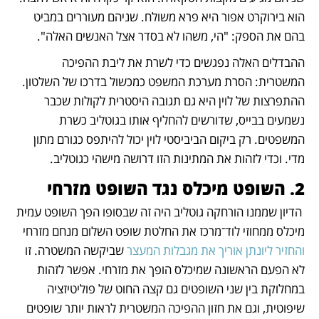
הוא בירוקרט אפור היא פרא משולח. שניהם מעוררים במביט 
בהם את הספק: "הי, משהו לא בסדר אצל האנשים האלה". 
ההבדלים האלה נפגשים כדי לשרת את ליבת ההפיכה 
המשטרית: הסרת מערכת המשפט כמכשול בדרכו של השלטון. 
ההתפרצות של לוין היא גם תגובה היסטרית לקולות שכבר 
נשמעים בבייס, שדורשים להחליף אותו בגוטליב כשרת 
המשפטים. רק ביקום הביביסטי לוין יכול להיתפס כגורם מתון 
מדי. וכדי לזהות את המתינות הזו דרושה מישהי כגוטליב.
2. השופט מיכלס נגד השופט מזרחי
 הדיון שממנו הורחקה גוטליב היה זה שבסופו הפך השופט עמית 
מיכלס ממחוזי לוד־מרכז את החלטת שופט השלום מנחם מזרחי 
והחזיר ליונתן אוריך את מגבלות המעצר
 שביקשה המשטרה. זו 
לא הפעם הראשונה שמיכלס הופך את מזרחי. אפשר לזהות 
במחלוקת בין שני השופטים גם קצה החוט של פוליטיזציה 
שיפוטית, וגם את חזון ההפיכה המשטרית לראות יותר שופטים 