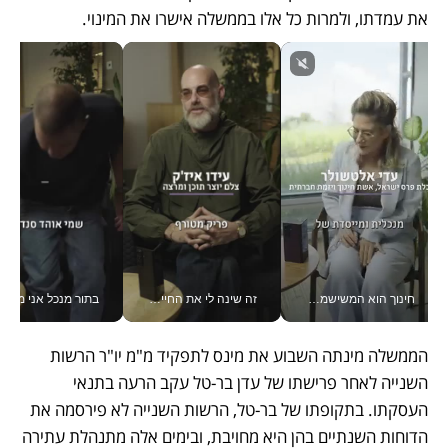
את עמדתו, ולמרות כל אלו בממשלה אישרו את המינוי. 
חינוך הוא המשישמה של החיים שלי - V
זה שינה לי את החיים: איך עידו איז'ק הופך את הסמארטפון לכלי צילום מקצועי_v
בתור מנכל אני מקבל מאות הח
הממשלה מינתה השבוע את מינס לתפקיד מ"מ יו"ר הרשות 
השנייה לאחר פרישתו של עדן בר-טל עקב הרעה בתנאי 
העסקתו. בתקופתו של בר-טל, הרשות השנייה לא פירסמה את 
הדוחות השנתיים בהן היא מחויבת, ובימים אלה מתנהלת עתירה 