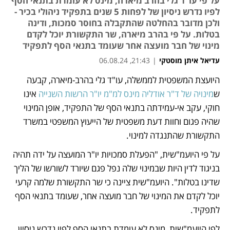
על פי עו"ד גלי בהרב מיארה, מינס לא עומדת בתנאי הסף
לפיו נדרש ניסיון של לפחות 5 שנים בתפקיד ניהולי בכיר -
ולכן מדובר בהחלטה שהתקבלה בחוסר סמכות, ודינה
בטלות. על פי בהרב מיארה, שר התקשורת יוכל לקדם
מינוי של חבר מועצה אחר שעומד בתנאי הסף לתפקיד
עדיאל איתן מוסטקי
|
21:43, 06.08.24
היועצת המשפטית לממשלה, עו"ד גלי בהרב-מיארה, קבעה 
נפתח בכרטיסייה חדשה
ש
מינויה של ד"ר אודליה מינס למ"מ יו"ר הרשות השנייה
 אינו 
חוקי, עקב אי-עמידתה בתנאי הסף של התפקיד, אופן המינוי 
שהיה פגום וחוות דעת משפטית של הייעוץ המשפטי במשרד 
התקשורת שהתנגדה למינוי.
על פי היועמ"שית, "הפעלת סמכויות יו"ר המועצה על ידה תהיה 
בניגוד לדין היות שבמינוי שלה נפל פגם שיורד לשורשו של הליך 
שדינו בטלות". היועמ"שית ציינה כי שר התקשורת שלמה קרעי 
יוכל לקדם את המינוי של חבר מועצה אחר, שעומד בתנאי הסף 
לתפקיד.
לפי היועמ"שית, מינס לא עומדת בתנאי הסף לפיו נדרש ניסיון 