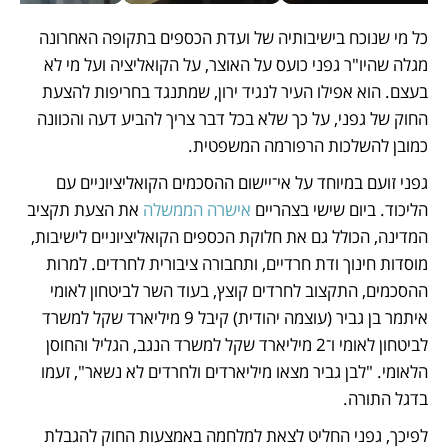
כל מי שנוכח בישיבותיה של ועדת הכספים בתקופה האחרונה 
מגלה שהיו"ר גפני כועס על האוצר, על הקואליציה ועל מי לא 
בעצם. הוא אפילו העיר לנגיד ירון, שמתנגד בחריפות להצעת 
החוק של גפני, על כך שלא בכל דבר צריך להביע דעה והכוונה 
כמובן להשלכות הרפורמה המשפטית. 
גפני זועם במיוחד על אי־יישום ההסכמים הקואליציוניים עם 
הליכוד. ביום שישי בצהריים 
אישרה הממשלה
 את הצעת תקציב 
המדינה, הכולל גם את חלוקת הכספים הקואליציוניים לישיבות, 
מוסדות חינוך ודת חרדיים, ותחבורה ציבורית לחרדים. למרות 
ההסכמים, התקצוב לחרדים קוצץ, בעוד השר לביטחון לאומי 
איתמר בן גביר (עוצמה יהודית) קיבל 9 מיליארד שקל למשרד 
לביטחון לאומי ו־2 מיליארד שקל למשרד הנגב, הגליל והחוסן 
הלאומי. "לבן גביר מצאו מיליארדים ולחרדים לא נשאר", זעמו 
בדגל התורה. 
לפיכך, גפני החליט לצאת למלחמה באמצעות החוק להגבלת 