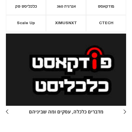
פודקאסט
אנרגיה 360
כלכליסט טק
Scale Up
XIMUSNXT
CTECH
יסייה חדשה
נפתח בכרטיסייה חדשה
מדברים כלכלה, עסקים ומה שביניהם