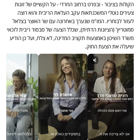
הקולות בציבור - ובפרט ברחוב החרדי - על הקשיים של זוגות 
צעירים נוטלי המשכנתאות עקב העלאת הריבית והוא רוצה 
לעזור לבוחריו. המו"מ שנערך באחרונה עם שר האוצר בצלאל 
סמוטריץ' (הציונות הדתית), שכלל הצעה של סבסוד ריבית לזכאי 
משרד השיכון באמצעות תקציב המדינה, לא צלח, ועל כן הודיע 
שיעלה את הצעת החוק. 
אני לא צריכה את המשרד: רונית שרעבי-חדד מנהלת ארגון של 30000 עובדים מכל מקום_v
בתפקידים כאלה אי אפשר לחכות: אושרת לוי מניעה השקעות ענק מהטלפון_v
כלכליסט דיגיטל