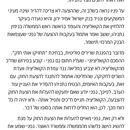
על פניו נראה בשלב זה, שההצעה לא צריכה להדיר שינה מעיני 
המשקיעים ונגיד בנק ישראל אמיר ירון, והיא נועדה בעיקר 
להלחיץ את הקואליציה והעומד בראשה ראש הממשלה בנימין 
נתניהו, ששב ואמר אתמול בעקבות ההצעה של גפני שעצמאות 
הבנק המרכזי תישמר.
מדובר בהפגנת שרירים פוליטית, בבחינת "תחזיקו אותי חזק". 
ההסכם הקואליציוני - שעליו חתום גם גפני - קובע בפירוש שח"כ 
מהקואליציה לא יצביע במליאה נגד עמדת הקואליציה וועדת 
השרים לחקיקה, שהחליטה אתמול להתנגד להצעת החוק. עם 
זאת, בעקבות האיומים, הבטיח נתניהו להסדיר את העניין עוד 
הערב. לפיכך, גפני יודע שאם יתעקש להעלות את הצעת החוק 
להצבעה, הקואליציה תגייס ח"כים ותפיל אותה - ולא יהיה לו כל 
רווח מכך. לכן, הוא החליט לדחות אותה בסופו של דבר.
ולא רק זאת, גפני מאיים להעלות את הצעת החוק על מנת 
להשיג הישג כלשהו מהממשלה וממשרד האוצר. גפני שומע את 