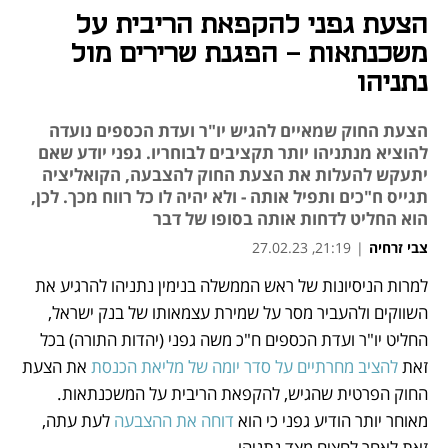
הצעת גפני להקפאת הריבית על
משכנתאות - הפגנת שרירים מול
נתניהו
הצעת החוק שמאיים להגיש יו"ר ועדת הכספים נועדה
להוציא מנתניהו יותר תקציבים לבוחריו. גפני יודע שאם
יתעקש להעלות את הצעת החוק להצבעה, הקואליציה
תגייס ח"כים ותפיל אותה - ולא יהיה לו כל רווח מכך. לכן,
הוא החליט לדחות אותה בסופו של דבר
צבי זרחיה
|
21:19, 27.02.23
למרות הניסיונות של ראש הממשלה בנימין נתניהו להרגיע את 
נפתח בכרטיסייה חדשה
נפתח בכרטיסייה חדשה
נפתח בכרטיסייה חדשה
השווקים ולהעביר מסר על שמירת עצמאותו של בנק ישראל, 
החליט יו"ר ועדת הכספים ח"כ משה גפני (יהדות התורה) בכל 
זאת 
להציב מחרתיים על סדר יומה של מליאת הכנסת
 את הצעת 
החוק הפרטית שהגיש, להקפאת הריבית על המשכנתאות. 
מאוחר יותר הודיע גפני כי הוא 
דוחה את ההצבעה
 לעת עתה, 
זאת לאחר לחצים מצד נתניהו.