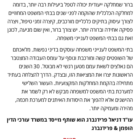
ברור שמחלקה ייעודית יכולה לטפל ביעילות רבה יותר, בדומה 
למחלקה הכלכלית שהוקמה לפני שנים בבתי המשפט המחוזיים 
לצורך עיסוק בתיקים כלכליים מורכבים, קיצרה זמני טיפול, ויצרה 
פסיקה אחידה וברורה יותר. יש צורך ברור, ואין שום מניעה, לכונן 
זאת גם בבתי המשפט לענייני משפחה.
בתי המשפט לענייני משפחה עוסקים בדיני נפשות. מלאכתם 
של השופטים קשה ומורכבת ונוסף על עומס העבודה המצטבר 
הם נאלצים לשאת עמם מטען רגשי לא מבוטל. 30 השנים 
הראשונות יצרו את המציאות הזו, ובצדק. הדרך להצלחה בעתיד 
מתחילה בהקמת המחלקות המקצועיות. העשור השלישי 
למערכת בתי המשפט למשפחה מבקש לא רק לשמר את 
ההישגים אלא להפוך את היסודות האיתנים למערכת חכמה, 
מהירה ומעמיקה יותר.
עו"ד דניאל פרידנברג הוא שותף מייסד במשרד עורכי הדין 
הופמן & פרידנברג