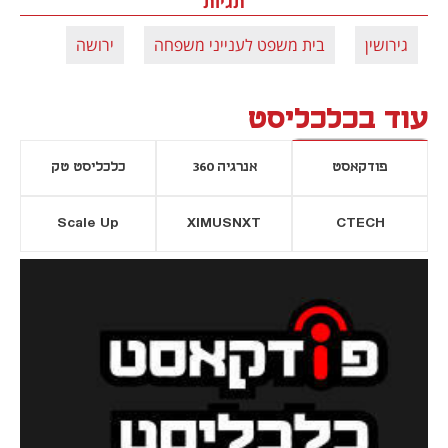
תגיות
גירושין
בית משפט לענייני משפחה
ירושה
עוד בכלכליסט
פודקאסט
אנרגיה 360
כלכליסט טק
Scale Up
XIMUSNXT
CTECH
יסייה חדשה
נפתח בכרטיסייה חדשה