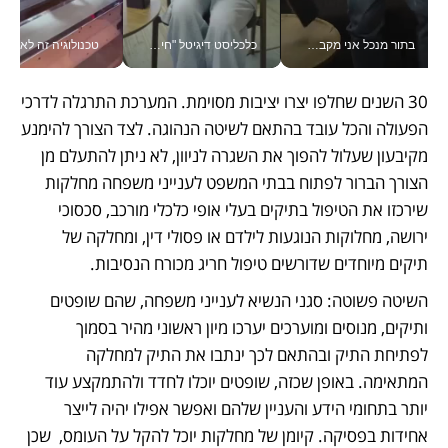
בתור מנכל אני מקבל מאות החלטות ביום, וה- Galaxy Z Fold8 Ultra עוזר לי לחתוך אותן מהר יותר_v
כלכליסט דיגיטל "חינוך הוא המשימה של החיים שלי"_v
טכנולוגיה זה לא רק בהייטק: גם תעשיי
30 השנים שחלפו יצרו יציבות מסוימת. המערכת התרגלה לדרכי 
הפעולה והכל עובד בהתאם לשיטה הנהוגה. לצד הצורך להימנע 
מקיבעון שעלול להפוך את השגרה לניוון, לא ניתן להתעלם מן 
הצורך הברור לפתוח בבתי המשפט לענייני משפחה מחלקות 
שירכזו את הטיפול בתיקים בעלי אופי כלכלי מורכב, סכסוכי 
ירושה, מחלוקות הנוגעות לילדם או פסולי דין, ומחלקה של 
תיקים מיוחדים שדורשים טיפול חריג מכורח הנסיבות. 
השיטה פשוטה: סגני הנשיא לענייני משפחה, שהם שופטים 
ותיקים, מנוסים ומוערכים יערכו מיון ראשוני מהיר בסמוך 
לפתיחת התיק ובהתאם לכך ינתבו את התיק למחלקה 
המתאימה. באופן שכזה, שופטים יוכלו לחדד ולהתמקצע עוד 
יותר בתחומי הידע והעניין שלהם ואפשר אפילו יהיה לייצר 
אחידות בפסיקה. קיומן של מחלקות יוכל להקל על העומס,  שכן 