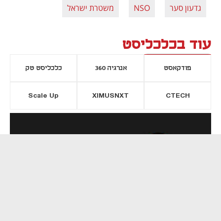
גדעון סער
NSO
משטרת ישראל
עוד בכלכליסט
פודקאסט
אנרגיה 360
כלכליסט טק
Scale Up
XIMUSNXT
CTECH
יסייה חדשה
נפתח בכרטיסייה חדשה