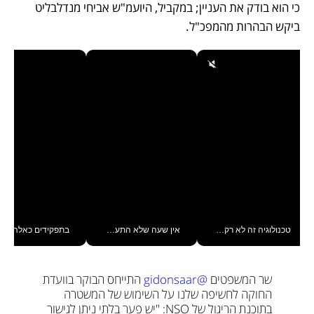
כי הוא בודק את העניין; במקביל, היועמ"ש אביחי מנדלבליט 
ביקש הבהרות מהמפכ"ל.
טכנולוגיה זה לא רק בהייטק: גם תעשיית המזון הישראלית מאמצת כלי AI, אוטומציה וניתוח דאטה בזמן אמת
אין שעה שלא התעסקתי במשבר - טל אלכסנדרוביץ’ שגב מנהלת משברים תקשורתיים מכל מקום עם ה- Galaxy Z Fold8 Ultra שלה_v
בתפקידים כאלה אי אפשר לח
שר המשפטים 
@gidonsaar
 התייחס הבוקר בוועדת 
החוקה לחשיפה שלנו על השימוש של המשטרה 
בתוכנת הריגול של NSO: "יש פער בלתי ניתן לגישור 