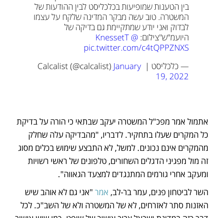
בין הטענות שמופיעות בכלכליסט לבין ההודעות של 
המשטרה. טוב עשה מבקר המדינה שלקח על עצמו 
לבדוק ואני יודע שמתקיימת גם בדיקה של 
היועמ"ש"
צילום: 
@KnessetT
pic.twitter.com/c4tQPPZNXS
— כלכליסט | Calcalist (@calcalist) 
January 
19, 2022
אתמול אמר מפכ"ל המשטרה יעקב שבתאי כי הורה על בדיקת 
כל המקרים שעלו בתחקיר. לדבריו, "מהבדיקה עלה שחלק 
מהמקרים אינם נכונים. למשל, לא התבצע שימוש בכלים מסוג 
זה מול מפגיני הדגלים השחורים, טלפונים של ראשי רשויות 
ומעקב אחרי גורמים המתנגדים למצעד הגאווה".
השר לביטחון פנים, עמר בר-לב, 
אמר 
"אני גם לא אוהב שיש 
האזנות סתר לאזרחים, לא של המשטרה ולא של השב"כ. לכל 