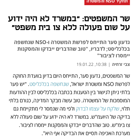
תחקיר NSO והמשטרה
שר המשפטים: "במשרד לא היה ידוע
על שום פעולה ללא צו בית משפט"
גדעון סער התייחס לפרשת המשטרה ו-NSO שנחשפה
בכלכליסט; לדבריו, "טוב שהדברים ייבדקו והמסקנות
יימסרו לציבור"
צבי זרחיה
|
10:38, 19.01.22
שר המשפטים, גדעון סער, התייחס היום בדיון בוועדת החוקה 
נפתח בכרטיסייה חדשה
נפתח בכרטיסייה חדשה
נפתח בכרטיסייה חדשה
נפתח בכרטיסייה חדשה
נפתח בכרטיסייה חדשה
נפתח בכרטיסייה חדשה
לפרשת NSO ומשטרת ישראל, 
שנחשפה בכלכליסט
. "יש פער 
בלתי ניתן לגישור בין הטענות בכתבה בכלכליסט לבין ההודעות 
המוסמכות של המשטרה. טוב עשה מבקר המדינה, כגורם בלתי 
תלוי, 
שלקח על עצמו לבדוק 
ולפי מה שנמסר לי מתקיימת גם 
בדיקה של היועמ"ש. במשרד לא היה ידוע על שום פעולה ללא 
צו בימ"ש. טוב שהדברים ייבדקו והמסקנות יימסרו לציבור. 
מערכת האכיפה תסיים את הבדיקה אף היא".