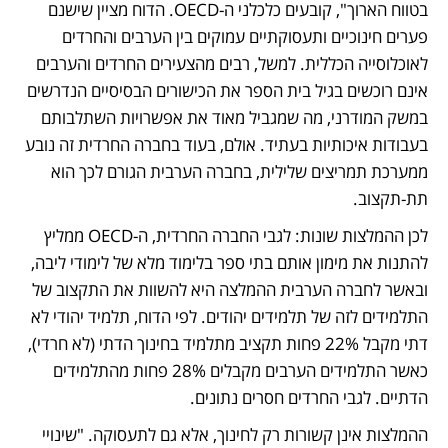
בטווח הארוך", קובעים כלכלני ה-OECD. הדוח מציין שישנם 
פערים חינוכיים ותעסוקתיים עמוקים בין הערבים והחרדים 
לאוכלוסייה הכללית. למשל, רבים מהצעירים החרדים והערבים 
אינם רוכשים בגיל בית הספר את הכישורים הבסיסיים הנדרשים 
במשק המודרני, מה שמגביל מאוד את אפשרויות השתלבותם 
בעבודות איכותיות בעתיד. אולם, בעוד בחברה החרדית זה נובע 
ממערכת תמריצים שלילית, בחברה הערבית הגורם לכך הוא 
תת-תקצוב. 
לכן ההמלצות שונות: לגבי החברה החרדית, ה-OECD ממליץ 
להתנות את מימון אותם בתי ספר בלימוד מלא של לימודי ליבה, 
ובאשר לחברה הערבית ההמלצה היא להשוות את התקצוב של 
התלמידים לזה של תלמידים יהודים. לפי הדוח, תלמיד יהודי לא 
דתי מקבל 22% פחות תקציב מתלמיד בחינוך הדתי (לא חרדי), 
כאשר התלמידים הערבים מקבלים 28% פחות מהתלמידים 
הדתיים. לגבי החרדים חסרים נתונים. 
ההמלצות אינן קשורות רק לחינוך, אלא גם לתעסוקה. "שינויי 