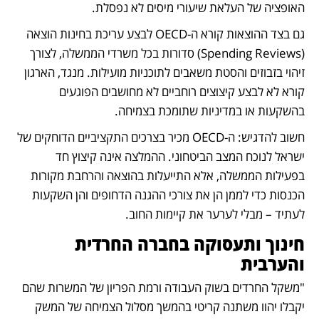
האופציה של העלאת שיעורי מיסים לא נפסלת. 
גם בצד ההוצאות קורא ה-OECD לבצע עריכת בחינות הוצאה 
(Spending Reviews) סדורות בכל משרדי הממשלה, לצורך 
זיהוי בזבוזים והסטת משאבים לתוכניות מועילות. מנגד, הארגון 
קורא לא לבצע קיצוצים רוחביים לא מחושבים הפוגעים 
בהשקעות או במדיניות שתומכת בצמיחה.
חשוב להדגיש: ה-OECD מכיר בצרכים התקציביים הדוחקים של 
ישראל לנוכח המצב הביטחוני. ההמלצה אינה קיצוץ חד 
בפעילות הממשלה, אלא התייעלות בהוצאה והרחבת מקורות 
הכנסות כדי לממן הן את צורכי ההגנה הדחופים והן השקעות 
לעתיד – מבלי לערער את קיימות החוב.  
חינוך ותעסוקה בחברה החרדית 
והערבית 
"משקל החרדים בשוק העבודה ורמת הפריון של המשרות שהם 
יקבלו יהוו משתנה קריטי בהמשך מסלול הצמיחה של המשק 