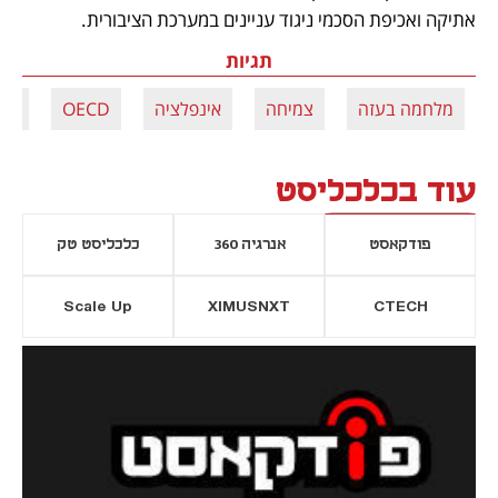
אתיקה ואכיפת הסכמי ניגוד עניינים במערכת הציבורית.
תגיות
מלחמה בעזה
צמיחה
אינפלציה
OECD
יוק
עוד בכלכליסט
פודקאסט
אנרגיה 360
כלכליסט טק
Scale Up
XIMUSNXT
CTECH
יסייה חדשה
נפתח בכרטיסייה חדשה