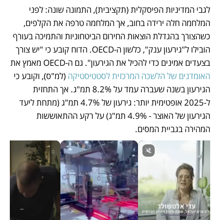
לגבי המדיניות הפיסקלית (תקציבית), התמונה שונה: לפני 
המלחמה חלה ירידה בחוב, אך המלחמה טרפה את הקלפים, 
כשהצורך בהגדלת הוצאות החירום הביטחוניות והתמיכה בעורף 
הובילו ל"גירעון ענק", כלשון ה-OECD. הדוח קובע כי "יש צורך 
בצעדים אמינים כדי להכיל את הגירעון". גם ה-OECD מאמץ את 
האומדנים של הלשכה המרכזית לסטטיסטיקה
 (למ"ס), וקובע כי 
הגירעון בשנה שעברה עמד על 8.2% תמ"ג. אך התחזית 
ל-2025 אופטימית יותר: גירעון של 4.7% תמ"ג (מתחת ליעד 
הגירעון של האוצר - 4.9% תמ"ג) על רקע ההתאוששות 
המהירה בגביית המסים. 