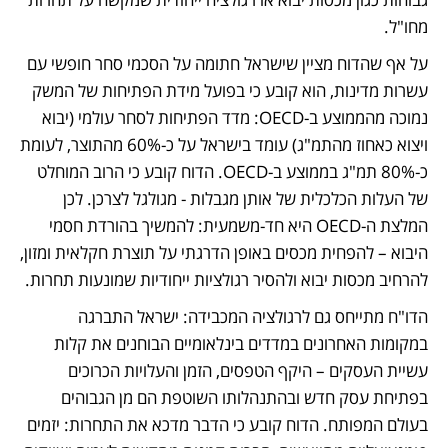
מחו"ל. 
על אף שהדוח מציין שישראל חתומה על הסכמי סחר חופשי עם 
עשרות מדינות, הוא קובע כי בפועל מידת הפתיחות של המשק 
נמוכה מהממוצע ב-OECD: מדד הפתיחות לסחר עולמי (יבוא 
ויצוא כאחוז מהתמ"ג) עומד בישראל על כ-60% מהתוצר, לעומת 
כ-80% תמ"ג בממוצע ב-OECD. הדוח קובע כי הרוב המוחלט 
של העלות הכלכלית של אותן מגבלות - מגולגל לצרכן. לכן 
המלצת ה-OECD היא חד-משמעית: להמשיך בהורדת חסמי 
היבוא – להפחית מכסים באופן הדרגתי על תוצרת חקלאית ומזון, 
להרחיב מכסות יבוא ולהסיר רגולציות ייחודיות שמונעות תחרות. 
הדו"ח מתייחס גם לרגולציה המכבידה: ישראל התברגה 
במקומות האחרונים במדדים בינלאומיים הבוחנים את קלות 
עשיית העסקים – היקף הטפסים, הזמן והעלויות הכרוכים 
בפתיחת עסק חדש ובהתנהלותו השוטפת הם מן הגבוהים 
בעולם המפותח. הדוח קובע כי הדבר מדכא את התחרות: יזמים 