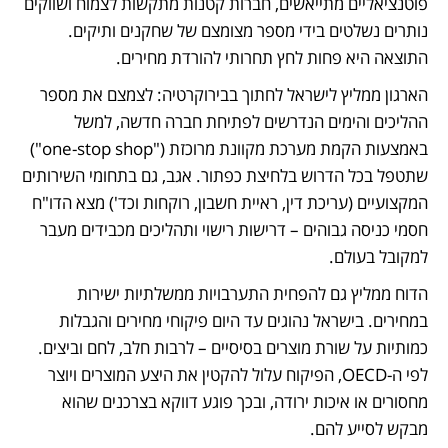
פוטנציאליים מתייאשים, חברות קטנות מתקשות לצמוח ושווקים 
נותרים נשלטים בידי מספר מצומצם של שחקנים ותיקים. 
התוצאה היא פחות לחץ תחרותי להורדת מחירים. 
הארגון ממליץ לישראל לחתוך בבירוקרטיה: לצמצם את מספר 
ההליכים והימים הנדרשים לפתיחת חברה חדשה, למשל 
באמצעות הקמת מערכת מקוונת מרוכזת ("one-stop shop") 
שתטפל בכל הדרוש בלחיצת כפתור. אגב, גם בתחומי השירותים 
המקצועיים (עריכת דין, ראיית חשבון, רוקחות וכד') מצא הדו"ח 
חסמי כניסה גבוהים – דרישות רישוי ותהליכים מכבידים מעבר 
למקובל בעולם.
הדוח ממליץ גם להפחית התערבויות ממשלתיות ישירות 
במחירים. בישראל נהוגים עד היום פיקוחי מחירים והגבלות 
כמותיות על שורת מוצרים בסיסיים – לרבות חלב, לחם וביצים. 
לפי ה-OECD, הפיקוח עלול להקטין את היצע המוצרים ויוצר 
מחסורים או איכות ירודה, ובכך פוגע דווקא בצרכנים שהוא 
מבקש לסייע להם.   