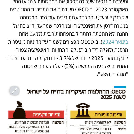
ומערכת פיננסית שערוכה לספוג את המהלומות שהגיעו החל 
מאוקטובר 2023. ב-OECD משבחים את המדיניות המוניטרית 
של בנק ישראל, שהחל להעלות ריבית עוד לפני המלחמה 
במטרה לרסן את האינפלציה, ובמהלכה שמר על יד יציבה על 
ההגה ולא התפתה להתחיל בהפחתות ריבית (למעט אחת 
בינואר 2024
). ב-OECD מפצירים לשמור על מדיניות מוניטרית 
מרסנת (לא להוריד ריבית). לפי התחזיות, האינפלציה צפויה 
לזנק במהלך 2025 לרמה של 3.7% - הרחק מתקרת יעד יציבות 
המחירים שקבעה הממשלה (3%) - על רקע מה שמכונה 
"מגבלות היצע". 