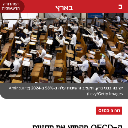
המהדורה
בארץ
הדיגיטלית
ישיבה בבני ברק. תקציב הישיבות עלה ב-58% ב-2024
(צילום: Amir
Levy/Getty Images)
דוח ה-OECD
ה-OECD מקפיץ את תחזיות