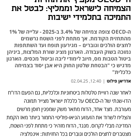
הצמיחה לישראל וממליץ: לבטל את
התמיכה בתלמידי ישיבות
ה-OECD צופה צמיחה של 3.4% ב-2025 - עלייה של 1%
מהתחזית הקודמת. אך מתחת לפני השטח נרשמים
לחצים הולכים וגוברים – מגירעון תופח ועד השתתפות
נמוכה בשוק העבודה. הארגון מציג שורת המלצות, ביניהן
ביטול הטבות מס, חיוב לימודי ליבה וביטול מכסים. הארגון
מדגיש כי "הבטחת שלטון החוק היא אבן יסוד בצמיחה
כלכלית"
אדריאן פילוט
|
12:40, 02.04.25
לאחר שנה רוויית טלטלות ביטחוניות וכלכליות, גם הפעם הדו"ח 
נפתח בכרטיסייה חדשה
נפתח בכרטיסייה חדשה
נפתח בכרטיסייה חדשה
נפתח בכרטיסייה חדשה
הדו-שנתי של ה-OECD על כלכלת ישראל מצייר תמונה 
מעורבת. מצד אחד, הדוח מתאר משק שמפגין חוסן מרשים 
והצליח לשרוד את הזעזוע הגיאו-פוליטי החמור ביותר מאז הקמת 
המדינה מבלי לקרוס. מנגד, הדוח מזהיר כי מתחת לפני השטח, 
מצטברים לחצים הולכים וגוברים בכל החזיתות: אינפלציה 