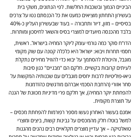
הביניים הנמוך ובשכבות החלשות. לפי הנתונים, משקי בית 
בעשירון התחתון מוציאים כמעט את כל הכנסתם נטו על צרכים 
בסיסיים – מזון, דיור ותחבורה – בעוד שבעשירון העליון כ-40% 
בלבד מהכנסה מיועדים למוצרי בסיס והשאר לחיסכון ומותרות. 
הדו"ח סוקר כמה גורמי עומק ליוקר המחיה בישראל. ראשית, 
חסמי תחרות ויבוא: ישראל היא כלכלה קטנה עם שוק מקומי 
מוגבל, והיכולת להסתמך על יבוא כדי להוזיל מחירים נתקלת 
לעיתים קרובות בקשיים. חלקם הם "מבניים" כגון סיבות 
גיאו-פוליטיות לרבות יחסים מוגבלים עם שכנותיה המקשות על 
סחר אזורי (הרחבת הסכמי אברהם מודגשים כהזדמנות 
להפחתת יוקר המחיה), אך חלקם פרי מדיניות מכוונת של הגנה 
על תוצרת מקומית. 
אמנם בעשור האחרון נעשו מספר רפורמות להפחתת מכסים – 
למשל בוטלו חלק מהמכסים על גבינות קשות, ביצים ומוצרי 
טואלטיקה – אך עדיין מוצרים חקלאיים רבים נהנים מהגנות 
גבוהות כגון מכסות יבוא או רגולציה ייחודית שמקשה על תחרות 