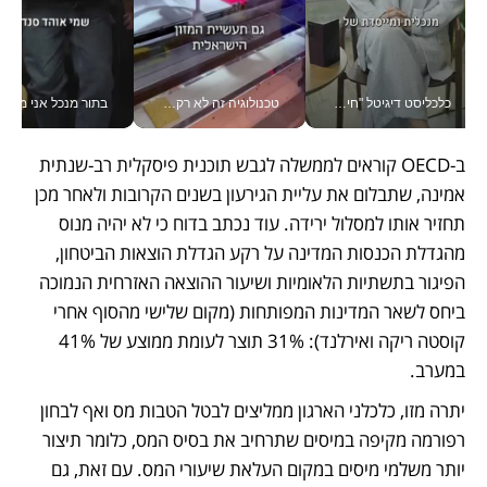
כלכליסט דיגיטל "חינוך הוא המשימה של החיים שלי"_v
טכנולוגיה זה לא רק בהייטק: גם תעשיית המזון הישראלית מאמצת כלי AI, אוטומציה וניתוח דאטה בזמן אמת
בתור מנכל אני מקבל מאות הח
ב-OECD קוראים לממשלה לגבש תוכנית פיסקלית רב-שנתית 
אמינה, שתבלום את עליית הגירעון בשנים הקרובות ולאחר מכן 
תחזיר אותו למסלול ירידה. עוד נכתב בדוח כי לא יהיה מנוס 
מהגדלת הכנסות המדינה על רקע הגדלת הוצאות הביטחון, 
הפיגור בתשתיות הלאומיות ושיעור ההוצאה האזרחית הנמוכה 
ביחס לשאר המדינות המפותחות (מקום שלישי מהסוף אחרי 
קוסטה ריקה ואירלנד): 31% תוצר לעומת ממוצע של 41% 
במערב. 
יתרה מזו, כלכלני הארגון ממליצים לבטל הטבות מס ואף לבחון 
רפורמה מקיפה במיסים שתרחיב את בסיס המס, כלומר תיצור 
יותר משלמי מיסים במקום העלאת שיעורי המס. עם זאת, גם 