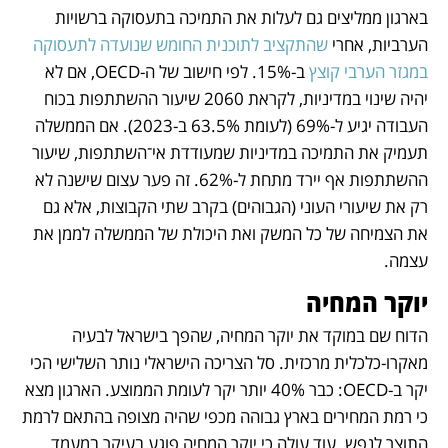
בארגון ממליצים גם לעלות את התמיכה בתעסוקה ברשויות 
הערביות, אחרי 
שהתקציב לתוכנית החומש שנועדה לתעסוקה 
במגזר הערבי קוצץ
 ב-15%. לפי חישוב של ה-OECD, אם לא 
יהיה שינוי במדיניות, לקראת 2060 שיעור ההשתתפות בכוח 
העבודה יגיע ל-69% (לעומת 63.5% ב-2023). אם הממשלה 
תעמיק את התמיכה במדיניות שמעודדת אי־השתתפות, שיעור 
ההשתתפות אף יירד מתחת ל-62%. זה פער עצום שישנה לא 
רק את שיעורי העוני (הגבוהים) בקרב שתי הקבוצות, אלא גם 
את הצמיחה של כל המשק ואת היכולת של הממשלה לממן את 
עצמה. 
יוקר המחיה
הדוח שם במוקד את יוקר המחיה, שהפך בישראל לבעיה 
מאקרו-כלכלית מרכזית. סל הצריכה הישראלי נותר השלישי הכי 
יקר ב-OECD: כבר 40% יותר יקר לעומת הממוצע. הארגון מצא 
כי רמת המחירים בארץ גבוהה מכפי שהיה מצופה בהתאם לרמת 
התוצר לנפש. עוד עולה כי יוקר המחיה פוגע בעיקר במעמד 