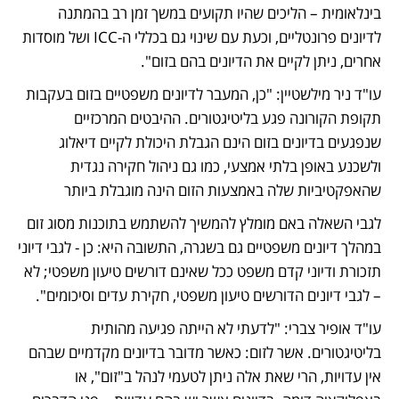
בינלאומית – הליכים שהיו תקועים במשך זמן רב בהמתנה 
לדיונים פרונטליים, וכעת עם שינוי גם בכללי ה-ICC ושל מוסדות 
אחרים, ניתן לקיים את הדיונים בהם בזום".
עו"ד ניר מילשטיין: "כן, המעבר לדיונים משפטיים בזום בעקבות 
תקופת הקורונה פגע בליטיגטורים. ההיבטים המרכזיים 
שנפגעים בדיונים בזום הינם הגבלת היכולת לקיים דיאלוג 
ולשכנע באופן בלתי אמצעי, כמו גם ניהול חקירה נגדית 
שהאפקטיביות שלה באמצעות הזום הינה מוגבלת ביותר
לגבי השאלה באם מומלץ להמשיך להשתמש בתוכנות מסוג זום 
במהלך דיונים משפטיים גם בשגרה, התשובה היא: כן - לגבי דיוני 
תזכורת ודיוני קדם משפט ככל שאינם דורשים טיעון משפטי; לא 
– לגבי דיונים הדורשים טיעון משפטי, חקירת עדים וסיכומים".
עו"ד אופיר צברי: "לדעתי לא הייתה פגיעה מהותית 
בליטיגטורים. אשר לזום: כאשר מדובר בדיונים מקדמיים שבהם 
אין עדויות, הרי שאת אלה ניתן לטעמי לנהל ב"זום", או 