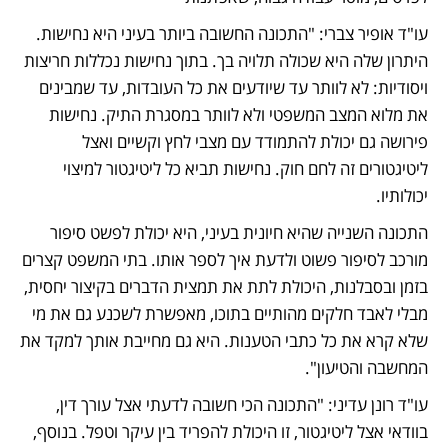
עו"ד אופיר צברי: "התכונה החשובה ביותר בעיני היא נחישות. 
היתרון שלה היא שכולה תלויה בך. בתוך נחישות נכללות חריצות 
ויסודיות: לא לוותר עד שיודעים את כל העובדות, עד שמבינים 
את מלוא המצב המשפטי ולא לוותר במסגרת התיק. נחישות 
פירושה גם יכולת להתמודד עם מצבי לחץ וקשיים ואצל 
ליטיגטורים זה לחם חוק. נחישות תביא כל ליטיגטור למיצוי 
יכולותיו.
התכונה השנייה שהיא חיונית בעיני, היא יכולת לפשט סיפור 
מורכב לסיפור פשוט ולדעת איך לספר אותו. בתי המשפט קצרים 
בזמן ובסבלנות, היכולת לתת את תמצית הדברים בקיצור יחסית, 
מבלי לאבד חלקים מהותיים בתוכו, מאפשרת לשכנע גם את מי 
שלא קרא את כל כתבי הטענות. היא גם מחייבת אותך למקד את 
המחשבה והטיעון".
עו"ד רונן עדיני: "התכונה הכי חשובה לדעתי אצל עורך דין, 
בוודאי אצל ליטיגטור, זו היכולת להפריד בין עיקר וטפל. בנוסף, 