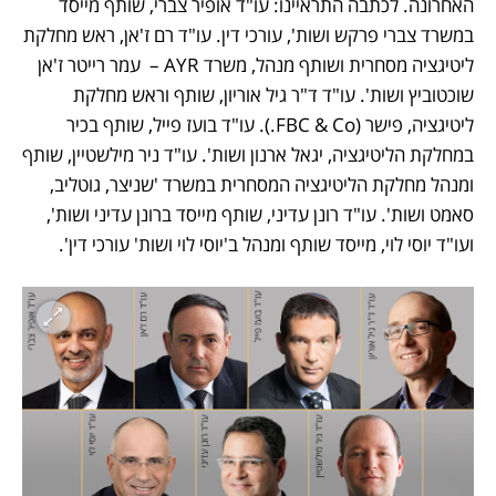
האחרונה. לכתבה התראיינו: עו"ד אופיר צברי, שותף מייסד 
במשרד צברי פרקש ושות', עורכי דין. עו"ד רם ז'אן, ראש מחלקת 
ליטיגציה מסחרית ושותף מנהל, משרד AYR –  עמר רייטר ז'אן 
שוכטוביץ ושות'. עו"ד ד"ר גיל אוריון, שותף וראש מחלקת 
ליטיגציה, פישר (FBC & Co.). עו"ד בועז פייל, שותף בכיר 
במחלקת הליטיגציה, יגאל ארנון ושות'. עו"ד ניר מילשטיין, שותף 
ומנהל מחלקת הליטיגציה המסחרית במשרד 'שניצר, גוטליב, 
סאמט ושות'. עו"ד רונן עדיני, שותף מייסד ברונן עדיני ושות', 
ועו"ד יוסי לוי, מייסד שותף ומנהל ב'יוסי לוי ושות' עורכי דין'.