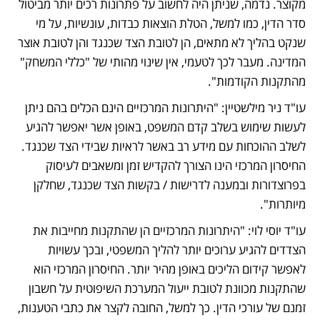
מקוצר. נדמה, שניתן היה לחשוב על פתרונות רכים יותר מביטול 
סדר הדין, כמו למשל, הטלת הוצאות כבדות, עונשיות, על מי 
שנקט בהליך לא מתאים, הן לטובת הצד שכנגד והן לטובת אוצר 
המדינה. מעבר לכך לטעמי, אין שינוי מהותי של "כללי המשחק" 
מהתקנות הקודמות".
עו"ד ניר מילשטיין: "היתרונות המרכזיים הינם הכלים בהם ניתן 
לעשות שימוש בשלב קדם המשפט, באופן אשר יאפשר להגיע 
לשלב ההוכחות עם מידע רב באשר לראיות שבידי הצד שכנגד. 
החיסרון המרכזי הינו הצורך להקדיש זמן ומשאבים לעיסוק 
בפרוצדורות ובמענה לדרישות / בקשות הצד שכנגד, שחלקן 
מיותרות".
עו"ד יוסי לוי: "היתרונות המרכזיים הן שהתקנות מחייבות את 
הצדדים להגיע ערוכים יותר להליך המשפטי, ובכך עשויות 
לאפשר קידום הליכים באופן מהיר יותר. החיסרון המרכזי הוא 
שהתקנות מכוונת לטובת ייעול המערכת השיפוטית על חשבון 
זמנם של עורכי הדין. כך למשל, החובה לקצר את כתבי הטענות, 