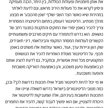
את אותן מיומנויות ופעולות הכוללות, בין היתר, הכנה מעמיקה 
וניסיון לקרוא את כל פעולות היריב מראש, וגם לדעת לאלתר 
במהירות שיא כאשר הצד השני שולף 'שפן מהכובע' או מבצע 
מהלך מפתיע. הליטיגטור העוסק בתחום הליטיגציה המסחרית 
צריך להכיר באופן יסודי את החוקים והתקנות במנעד רחב של 
נושאים. הוא נדרש להתמודד עם תיקים מורכבים ומשמעותיים 
הקשורים לעולמות המסחר המקומי והבינלאומי, דיני תאגידים, 
שוק הוון וניירות ערך, ועוד, כאשר עולמות אלו משתנים באופן 
תכוף. על הליטיגטור מוטלת האחריות להכיר את הנושאים 
המקצועיים מכל זווית אפשרית, ובמקביל, גם לדעת להציג אותם 
הן באמצעות טיעון משכנע, והן באמצעות רטוריקה משובחת 
והופעה משכנעת.  
אז מי יכול להיות ליטיגטור מוביל ואילו תכונות נדרשות לכך? ובכן, 
כמה מטובי הליטיגטורים בישראל נדרשו לשאלה וציינו את 
התכונות החשובות בעיניהם, אלה שמעניקות לליטיגטור את 
היכולת להצטיין, אם הוא ימשיך לעבוד קשה, להכיר את החומרים 