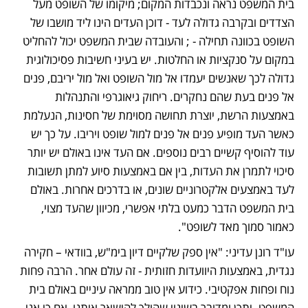
בית המשפט נראה ונכבדות המקום; מיקומו של השופט מעל 
הצדדים ובקרבה גדולה לעד - דוכן העדים הינו ליד מושבו של 
השופט בכוונה תחילה - ; והעובדה שבית המשפט יכול להחליט 
במקום על סנקציות או החלטות. יש בעיני חשיבות פסיכולוגית 
גדולה לכך שאנשים יעמדו אל מול השופט ואל מול יריבם, פנים 
אל פנים בעת שהם נחקרים. ריחוק גיאוגרפי והתנהלות 
באמצעות הרשת, יוצרת תחושה מסוימת של חסינות, הנעלמת 
כאשר העד מופיע פנים אל פנים למול שופט ויריבו. על כך יש 
עוד להוסיף קשיים רבים נוספים. אם העד אינו באולם יש יותר 
סיכוי לתמרן את העדות, בין אם באמצעות סיוע למתן תשובות 
לעד באמצעים אלקטרוניים שונים, או בדרכים אחרות. באולם 
בית המשפט הדבר כמעט בלתי אפשרי, מכיוון שהעד מצוי, 
כאמור סמוך מאד לשופט".
עו"ד רונן עדיני: "אין ספק שלקיים דיון בימ"ש, בוודאי – חקירה 
נגדית, באמצעות היוועדות חזותית - זה עולם אחר. הרבה פחות 
נוח ופחות אפקטיבי. כידוע אין טוב ממראה עיניים באולם בית 
המשפט. יתכן ומדובר בשינוי שהולך להישאר איתנו, אם כי אני 