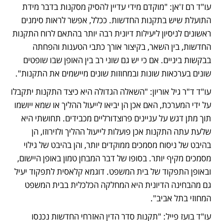
עו"ד רם ז'אן: "מוקדם מידי עדיין להסיק מסקנות בדבר מידת 
התועלת שיש בתקנות החדשות. ככלל, אפשר לראות סימנים 
ראשונים לניסיון ליעילות דיונית רבה יותר בהתאם לרוח התקנות 
החדשות, בין השאר, בקיצור אורך כתבי הטענות והפחתה 
בבקשות ביניים. אם כי יש גם שוני רב בין האופן שבו שופטים 
שונים בערכאות שונות ובמחוזות שונים מיישמים את התקנות".
עו"ד ד"ר גיל אוריון: "השאלה הגדולה היא כיצד התקנות יתקבלו 
על ידי המערכת, האם אכן הן יביאו לייעול ההליך או שמא ייושמו 
תוך מתן דגש על עניינים פרוצדורליים מכבידים. תחושתי היא 
שלעת עתה התקנות אכן פועלות לייעול ההליך ולזירוזו, הן 
בהיבט של ניסוח מסמכים ממוקדים יותר, והן בהיבט של גילוי 
מסמכים מקיף יותר. בסופו של דבר המבחן טמון באופן היישום, 
ובאופן התפקוד של בית המשפט. דוגמא קלאסית לתפקוד יעיל 
גם מהבחינה הדיונית היא המחלקה הכלכלית בבית המשפט 
המחוזי בתל אביב". 
עו"ד בועז פייל: "תקנות סדר הדין האזרחי החדשות נכנסו 