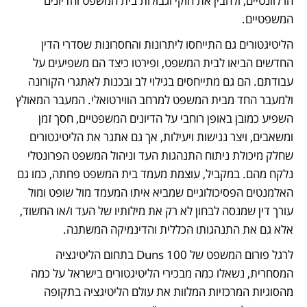
הרלוונטיים, ולהבין את חוקי וגבולות בית המשפט והדיונים 
המשפטיים. 
הליטיגטורים גם התייחסו ליתרונות והחסרונות שסדרי הדין 
החדשים הביאו לבית המשפט, ופירטו כיצד הם משפיעים על 
עבודתם. הם גם מתייחסים בגילוי לב ובכנות לאתגרי הקורונה 
ולמעבר החד מבית המשפט למרחב הווירטואלי. המעבר המאולץ 
השפיע כמובן באופן רוחבי על הדיונים המשפטיים, חסך זמן 
ומשאבים, ויצר נגישות ויעילות, אך גם אתגר את הליטיגטורים 
שחלק מיכולת ניתוח התנהגות העד וניהול המשפט הפרונטלי 
נלקח מהם. במקביל, עוצמת מעמד בית המשפט פחתה, כמו גם 
האלמנטים הפסיכולוגיים שמביא איתו המעמד מול שופט ומול 
עורך דין שמנסה לבחון לא רק את מילותיו של העד ו/או החשוד, 
אלא גם את התנהגותו הכללית והדינמיקה המשתנה. 
לרגל פורום המשפט של Duns 100 בתחום הליטיגציה 
המסחרית, נשאלו כמה מבכירי הליטיגטורים בישראל על כמה 
מהסוגיות המרכזיות המלוות את עולם הליטיגציה בתקופה 