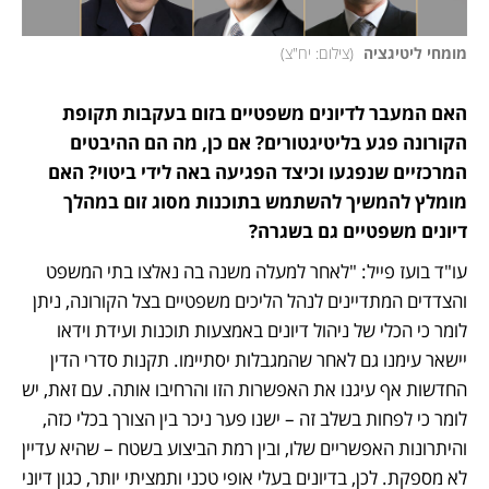
מומחי ליטיגציה 
(
צילום: יח"צ
)
האם המעבר לדיונים משפטיים בזום בעקבות תקופת 
הקורונה פגע בליטיגטורים? אם כן, מה הם ההיבטים 
המרכזיים שנפגעו וכיצד הפגיעה באה לידי ביטוי? האם 
מומלץ להמשיך להשתמש בתוכנות מסוג זום במהלך 
דיונים משפטיים גם בשגרה?
עו"ד בועז פייל: "לאחר למעלה משנה בה נאלצו בתי המשפט 
והצדדים המתדיינים לנהל הליכים משפטיים בצל הקורונה, ניתן 
לומר כי הכלי של ניהול דיונים באמצעות תוכנות ועידת וידאו 
יישאר עימנו גם לאחר שהמגבלות יסתיימו. תקנות סדרי הדין 
החדשות אף עיגנו את האפשרות הזו והרחיבו אותה. עם זאת, יש 
לומר כי לפחות בשלב זה – ישנו פער ניכר בין הצורך בכלי כזה, 
והיתרונות האפשריים שלו, ובין רמת הביצוע בשטח – שהיא עדיין 
לא מספקת. לכן, בדיונים בעלי אופי טכני ותמציתי יותר, כגון דיוני 