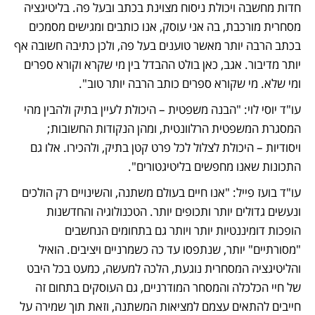
חדות מחשבה ויכולת ניסוח מצוינת בכתב ובעל פה. בליטיגציה 
מסחרית מורכבת, בה אני עוסק, אנו כותבים ומגישים מסמכים 
בכתב הרבה יותר מאשר טוענים בעל פה, ולכן כתיבה חשובה אף 
יותר מדיבור. אגב, כאן בולט ההבדל בין מי שקרא וקורא ספרים 
ומי שלא. מי שקורא ספרים כותב הרבה יותר טוב".
עו"ד יוסי לוי: "הבנה משפטית – היכולת לעיין בתיק ולהבין מהי 
המסגרת המשפטית הרלוונטית, ומהן הנקודות החשובות; 
ויסודיות – היכולת לצלול לכל פרט קטן בתיק, ולהכירו. אלו גם 
התכונות שאנו מחפשים בליטיגטורים".
עו"ד בועז פייל: "אנו חיים בעולם משתנה, והשינויים רק הולכים 
ונעשים גדולים יותר ותכופים יותר. הטכנולוגיה והחדשנות 
הופכות דומיננטיות יותר ויותר גם בתחומים הנחשבים 
"מסורתיים" יותר, שנתפסו עד כה כשמרניים ויציבים. הואיל 
והליטיגציה המסחרית נוגעת, הלכה למעשה, כמעט בכל היבט 
של חיי הכלכלה והמסחר המודרניים, גם העוסקים בתחום זה 
חייבים להתאים עצמם למציאות המשתנה, וזאת תוך שמירה על 