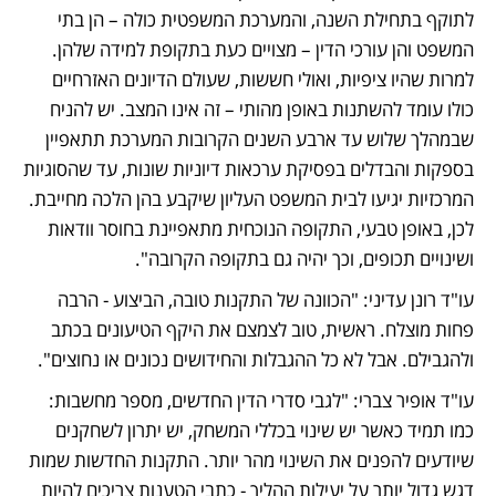
לתוקף בתחילת השנה, והמערכת המשפטית כולה – הן בתי 
המשפט והן עורכי הדין – מצויים כעת בתקופת למידה שלהן. 
למרות שהיו ציפיות, ואולי חששות, שעולם הדיונים האזרחיים 
כולו עומד להשתנות באופן מהותי – זה אינו המצב. יש להניח 
שבמהלך שלוש עד ארבע השנים הקרובות המערכת תתאפיין 
בספקות והבדלים בפסיקת ערכאות דיוניות שונות, עד שהסוגיות 
המרכזיות יגיעו לבית המשפט העליון שיקבע בהן הלכה מחייבת. 
לכן, באופן טבעי, התקופה הנוכחית מתאפיינת בחוסר וודאות 
ושינויים תכופים, וכך יהיה גם בתקופה הקרובה".
עו"ד רונן עדיני: "הכוונה של התקנות טובה, הביצוע - הרבה 
פחות מוצלח. ראשית, טוב לצמצם את היקף הטיעונים בכתב 
ולהגבילם. אבל לא כל ההגבלות והחידושים נכונים או נחוצים".  
עו"ד אופיר צברי: "לגבי סדרי הדין החדשים, מספר מחשבות: 
כמו תמיד כאשר יש שינוי בכללי המשחק, יש יתרון לשחקנים 
שיודעים להפנים את השינוי מהר יותר. התקנות החדשות שמות 
דגש גדול יותר על יעילות ההליך - כתבי הטענות צריכים להיות 