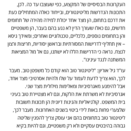
העקרונות הבסיסיים של המקצוע, כפי שעוצבו עד כה. לכן, 
התכונות הנדרשות מליטיגטורים, ובייחוד כאלה המתחילים כעת 
את דרכם בתחום, הן מצד אחד יכולת למידה מהירה של תחומים 
חדשים, גם כאלו שעורך הדין לא נגע בהם בעבר, הן משפטיים 
והן בתחומים נוספים, כלכליים, טכנולוגיים ואחרים; ומאידך גיסא 
– אין תחליף לדרישות המסורתיות ובראשן יסודיות, חריצות ורצון 
לנצח. נראה כי הדרישות הללו לא ישתנו, גם אל מול המציאות 
המשתנה לנגד עינינו".
עו"ד גיל אוריון: "ליטיגטור טוב הוא קודם כל משפטן טוב. מעבר 
לכך, הוא צריך לדעת לעמוד על שלו ולהיות אסרטיבי מצד אחד, 
אבל להימנע מאגרסיביות ומאלימות מילולית מצד שני. 
אגרסיביות לא משרתת את הלקוח, וגם לא מצטיירת טוב בעיני 
בית המשפט. קולגיאליות והגינות דיונית הן תכונות חשובות 
שלצערי פחות באות לידי ביטוי בשנים האחרונות. מעבר לכך, 
ליטיגטור טוב בתחומים בהם אני עוסק צריך להפגין שליטה 
גבוהה בהיבטים עסקיים ולא רק משפטיים, וגם להיות בקיא 