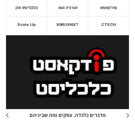
פודקאסט
אנרגיה 360
כלכליסט טק
Scale Up
XIMUSNXT
CTECH
יסייה חדשה
נפתח בכרטיסייה חדשה
מדברים כלכלה, עסקים ומה שביניהם