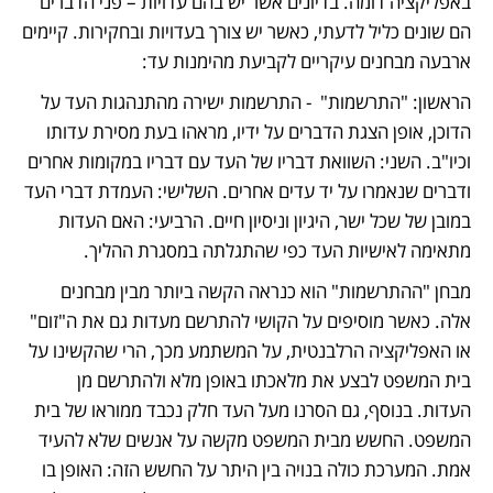
באפליקציה דומה. בדיונים אשר יש בהם עדויות – פני הדברים 
הם שונים כליל לדעתי, כאשר יש צורך בעדויות ובחקירות. קיימים 
ארבעה מבחנים עיקריים לקביעת מהימנות עד:
הראשון: "התרשמות"  - התרשמות ישירה מהתנהגות העד על 
הדוכן, אופן הצגת הדברים על ידיו, מראהו בעת מסירת עדותו 
וכיו"ב. השני: השוואת דבריו של העד עם דבריו במקומות אחרים 
ודברים שנאמרו על יד עדים אחרים. השלישי: העמדת דברי העד 
במובן של שכל ישר, היגיון וניסיון חיים. הרביעי: האם העדות 
מתאימה לאישיות העד כפי שהתגלתה במסגרת ההליך.
מבחן "ההתרשמות" הוא כנראה הקשה ביותר מבין מבחנים 
אלה. כאשר מוסיפים על הקושי להתרשם מעדות גם את ה"זום" 
או האפליקציה הרלבנטית, על המשתמע מכך, הרי שהקשינו על 
בית המשפט לבצע את מלאכתו באופן מלא ולהתרשם מן 
העדות. בנוסף, גם הסרנו מעל העד חלק נכבד ממוראו של בית 
המשפט. החשש מבית המשפט מקשה על אנשים שלא להעיד 
אמת. המערכת כולה בנויה בין היתר על החשש הזה: האופן בו 