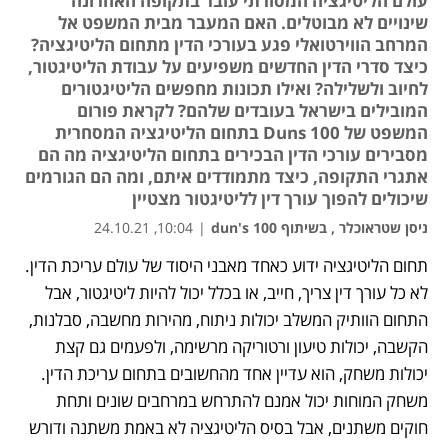
עולם הליטיגציה המסורתי עובר בתקופה האחרונה
שינויים לא מבוטלים. האם המעבר מבית המשפט אל
המרחב הווירטואלי פגע בעורכי הדין מתחום הליטיגציה?
כיצד סדרי הדין החדשים משפיעים על עבודת הליטיגטור,
לחיוב ולשלילה? ואילו תכונות מחפשים הליטיגטורים
המובילים בישראל בעובדים שלהם? לקראת פורום
המשפט של Duns 100 בתחום הליטיגציה המסחרית
מסבירים עורכי הדין הבכירים בתחום הליטיגציה מה הם
אתגרי התקופה, כיצד מתמודדים איתם, ומה הם הגורמים
שיכולים להפוך עורך דין לליטיגטור מצטיין
ניסן שטראוכלר , בשיתוף dun's 100
|
10:04, 24.10.21
תחום הליטיגציה ידוע כאחד מאבני היסוד של עולם עריכת הדין. 
לא כל עורך דין צריך, חייב, או בכלל יכול להיות ליטיגטור, אבל 
התחום הוותיק המשלב יכולות ניתוח, מהירות מחשבה, סבלנות, 
הקשבה, יכולות טיעון ורטוריקה מרשימה, ולפעמים גם קצת 
יכולות משחק, הוא עדיין אחד מהחשובים בתחום עריכת הדין. 
משחק המוחות יכול אמנם להתרחש במרחבים שונים ותחת 
חוקים משתנים, אבל בסיס הליטיגציה לא באמת משתנה ודורש 