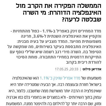
הממשלה הפקירה את הקרב מול
האינפלציה הדוהרת: מי השרה
שבלטה לרעה?
מדד המחירים זינק באפריל ב-1.1% - כפול מהתחזיות -
והקפיץ את האינפלציה השנתית ל-3.6%, חריגה
משמעותית מהיעד. המדד מצביע על בעיה מבנית:
האינפלציה מתבססת בעיקר בשירותים, מה שמקשה על
הטיפול בה. השרה מירי רגב רשמה שיא שלילי נוסף עם
התייקרות דרמטית במחירי התחבורה. פוחת הסיכוי
להורדת ריבית בקרוב
אדריאן פילוט
|
20:33, 17.05.25
משמעותו של 
מדד אפריל שזינק ב־1.1%
 הוא שהאינפלציה 
נפתח בכרטיסייה חדשה
נפתח בכרטיסייה חדשה
בישראל חוזרת ובעוצמה רבה. אך הבעיה שמטרידה יותר היא 
שאינפלציה זו הרבה יותר מושרשת ממה שחשבנו. כלומר, היא 
עמוק בתוך השירותים - ולא במוצרים או בחומרי גלם כמו אנרגיה 
ומזון, שם הרבה יותר קל להילחם בה ולהיפטר ממנה. המשמעות 