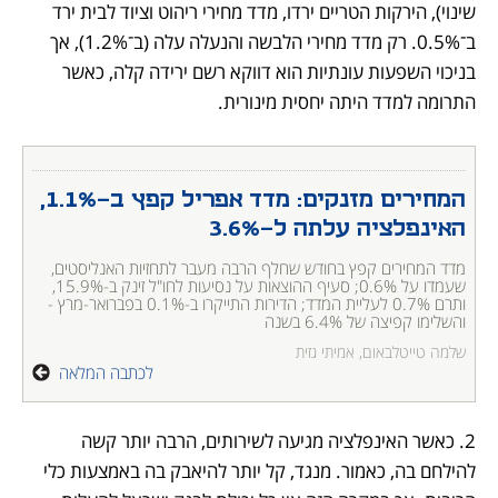
שינוי), הירקות הטריים ירדו, מדד מחירי ריהוט וציוד לבית ירד 
ב־0.5%. רק מדד מחירי הלבשה והנעלה עלה (ב־1.2%), אך 
בניכוי השפעות עונתיות הוא דווקא רשם ירידה קלה, כאשר 
התרומה למדד היתה יחסית מינורית. 
המחירים מזנקים: מדד אפריל קפץ ב-1.1%, 
האינפלציה עלתה ל-3.6%
מדד המחירים קפץ בחודש שחלף הרבה מעבר לתחזיות האנליסטים, 
שעמדו על 0.6%; סעיף ההוצאות על נסיעות לחו"ל זינק ב-15.9%, 
ותרם 0.7% לעליית המדד; הדירות התייקרו ב-0.1% בפברואר-מרץ - 
והשלימו קפיצה של 6.4% בשנה
שלמה טייטלבאום, אמיתי גזית
לכתבה המלאה
2. כאשר האינפלציה מגיעה לשירותים, הרבה יותר קשה 
להילחם בה, כאמור. מנגד, קל יותר להיאבק בה באמצעות כלי 