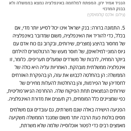
הנגיד אמיר ירון. המפתח למלחמה באינפלציה נמצא בממשלה ולא 
בבנק המרכזי

(
צילום: אלכס קולומויסקי
)
5. התמונה ברורה: בנק ישראל אינו יכול לסייע יותר מדי, אם 
בכלל, כדי להוריד את האינפלציה, משום שמדובר באינפלציה 
של מחסור בהיצע (מוצרים, שירותים, ובקרוב גם כוח אדם עם 
גיוס המוני למילואים), של חוסר מעש של הרגולטורים להילחם 
ביוקר המחיה, לרבות של משרדים שמעלים תעריפים. כלומר, זו 
אינפלציה ממשלתית מובהקת. האחריות עליה היא כולה של 
הממשלה: הן בהחלטה לכבוש את עזה, הן בהפקרת האזרחים 
לחסדיהן של הפירמות, והן בהחלטות להעלות מחירים של 
שירותים הנמצאים תחת הפיקוח שלה. ההחרפה הגיאו־פוליטית, 
כפי שמציינים כלל המומחים, רק תעצים את מדורת האינפלציה. 
הפגיעה הישירה באלה שגם משרתים, גם עובדים וגם משלמים 
מסים בולטת כעת הרבה יותר משום שמנגד הממשלה משקיעה 
מאמצים רבים כדי לפטור אוכלוסייה שלמה שלא משרתת, 