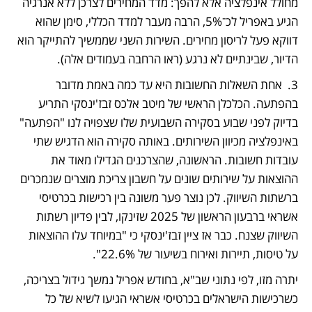
מחולל אינפלציה אלא להפך: מדד המחירים לצרכן ללא אנרגיה 
הגיע באפריל לכ־5%, הרבה מעבר למדד הכללי, סימן שהוא 
דווקא פעל לריסון מחירים. השירות השני שממשיך להתייקר הוא 
הדיור, שבינתיים לא נרגע (ראו הרחבה בעמודים אלה).
3.  אחת השאלות החשובות היא עד כמה באמת מדובר 
בהפתעה. הכלכלן הראשי של מיטב אלכס זבז'ינסקי התריע 
בדיוק לפני שבוע בסקירה השבועית שלו שצפויה לנו "הפתעה" 
באינפלציה מכיוון השירותים. באותה סקירה הוא הדגיש שתי 
עובדות חשובות. הראשונה, שהצרכנים הגדילו מאוד את 
ההוצאות על שירותים שונים על חשבון צריכת מוצרים שנמכרים 
ברשתות השיווק. לכן נוצר פער משונה בין רכישות בכרטיסי 
אשראי ברבעון הראשון של 2025 שזינקו, לבין פדיון רשתות 
השיווק שצנח. כבר אז ציין זבז'ינסקי כי "במיוחד עלו ההוצאות 
על טיסות, תיירות ואירוח בשיעור של 22.6%". 
יתרה מזו, לפי נתוני שב"א, בחודש אפריל נמשך גידול בצריכה, 
כשרכישות הישראלים בכרטיסי אשראי הגיעו לשיא של כל 