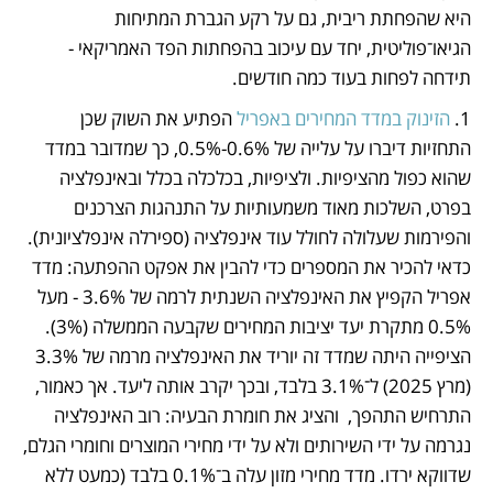
היא שהפחתת ריבית, גם על רקע הגברת המתיחות 
הגיאו־פוליטית, יחד עם עיכוב בהפחתות הפד האמריקאי - 
תידחה לפחות בעוד כמה חודשים.
1. 
הזינוק במדד המחירים באפריל
 הפתיע את השוק שכן 
התחזיות דיברו על עלייה של 0.6%-0.5%, כך שמדובר במדד 
שהוא כפול מהציפיות. ולציפיות, בכלכלה בכלל ובאינפלציה 
בפרט, השלכות מאוד משמעותיות על התנהגות הצרכנים 
והפירמות שעלולה לחולל עוד אינפלציה (ספירלה אינפלציונית). 
כדאי להכיר את המספרים כדי להבין את אפקט ההפתעה: מדד 
אפריל הקפיץ את האינפלציה השנתית לרמה של 3.6% - מעל 
0.5% מתקרת יעד יציבות המחירים שקבעה הממשלה (3%). 
הציפייה היתה שמדד זה יוריד את האינפלציה מרמה של 3.3% 
(מרץ 2025) ל־3.1% בלבד, ובכך יקרב אותה ליעד. אך כאמור, 
התרחיש התהפך,  והציג את חומרת הבעיה: רוב האינפלציה 
נגרמה על ידי השירותים ולא על ידי מחירי המוצרים וחומרי הגלם, 
שדווקא ירדו. מדד מחירי מזון עלה ב־0.1% בלבד (כמעט ללא 