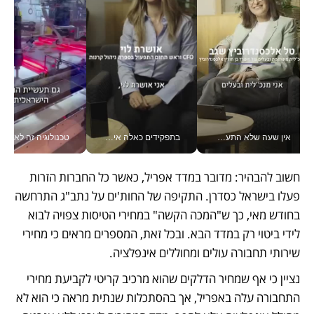
אין שעה שלא התעסקתי במשבר - טל אלכסנדרוביץ’ שגב מנהלת משברים תקשורתיים מכל מקום עם ה- Galaxy Z Fold8 Ultra שלה_v
בתפקידים כאלה אי אפשר לחכות: אושרת לוי מניעה השקעות ענק מהטלפון_v
טכנולוגיה זה לא רק בהייטק: גם תעשיי
חשוב להבהיר: מדובר במדד אפריל, כאשר כל החברות הזרות 
פעלו בישראל כסדרן. התקיפה של החות'ים על נתב"ג התרחשה 
בחודש מאי, כך ש"המכה הקשה" במחירי הטיסות צפויה לבוא 
לידי ביטוי רק במדד הבא. ובכל זאת, המספרים מראים כי מחירי 
שירותי תחבורה עולים ומחוללים אינפלציה. 
נציין כי אף שמחיר הדלקים שהוא מרכיב קריטי לקביעת מחירי 
התחבורה עלה באפריל, אך בהסתכלות שנתית מראה כי הוא לא 