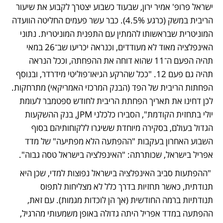
ישראל פרופ' אמיר ירון, שבעוד כשבוע יצטרך לקבוע את שיעור 
הריבית במשק (כרגע 4.5%). כבר עשר פעמים החליטה הוועדה 
המוניטרית שבראשותו להמתין עם התפנית המוניטרית. נתוני 
האינפלציה מאוד לא מעודדים, וכנראה יכריעו שב־26 במאי 
תהיה הפעם ה־11 שהוא דוחה את ההפחתה, וככל הנראה 
תהיה גם פעם 12. "ככל שהרקע הגיאו־פוליטי מידרדר, ובנוסף 
הפחתות הריבית של הפד (הבנק המרכזי האמריקאי) מתרחקות. 
לכן דחינו את תאריך הפחתת הריבית לחודש ספטמבר לעומת 
יולי בתחזית הקודמת", הסבירו כלכלני JPM, בנק ההשקעות 
הגדול בעולם, בסקירה מיוחדת ששיגרו ללקוחותיהם בסוף 
השבוע האחרון בעקבות "ההפתעה הלא מפתיעה" של מדד 
אפריל בישראל, שכותרתה: "האינפלציה בישראל טסה גבוה". 
 "ההפתעות סביב האינפלציה בישראל נפוצות למדי, שכן היא 
תנודתית, כאשר תחזיות בדרך כלל לא מצליחות לתפוס 
תנודתיות ברמה החודשית (אך הן לוכדות מגמות). עם זאת, 
ההפתעה במדד אפריל היתה גדולה באופן משמעותי מהרגיל, 