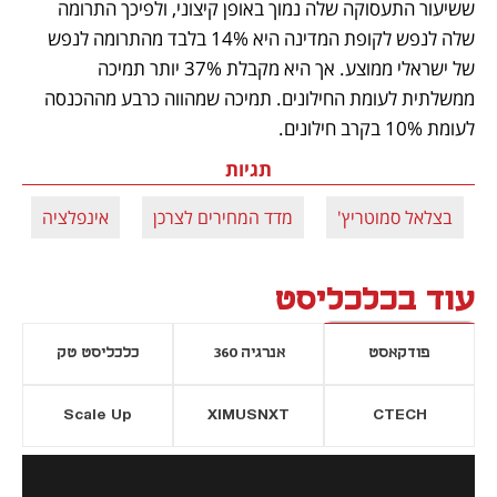
ששיעור התעסוקה שלה נמוך באופן קיצוני, ולפיכך התרומה 
שלה לנפש לקופת המדינה היא 14% בלבד מהתרומה לנפש 
של ישראלי ממוצע. אך היא מקבלת 37% יותר תמיכה 
ממשלתית לעומת החילונים. תמיכה שמהווה כרבע מההכנסה 
לעומת 10% בקרב חילונים.
תגיות
בצלאל סמוטריץ'
מדד המחירים לצרכן
אינפלציה
עוד בכלכליסט
פודקאסט
אנרגיה 360
כלכליסט טק
Scale Up
XIMUSNXT
CTECH
יסייה חדשה
נפתח בכרטיסייה חדשה