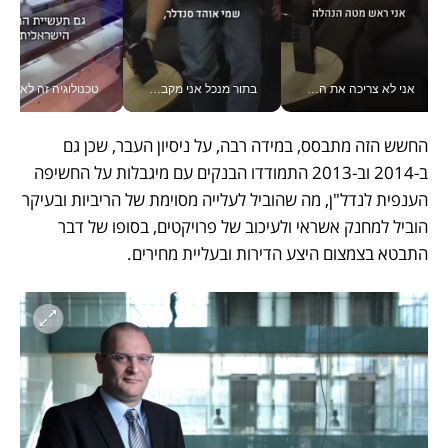
אני לא צריכה את המשרד: רונית שרעבי-חדד מנהלת ארגון של 30000 עובדים מכל מקום_v
בתור מנכל אני מקבל מאות החלטות ביום, וה- Galaxy Z Fold8 Ultra עוזר לי לחתוך אותן מהר יותר_v
טכנולוגיה זה לא רק בהייטק: גם תעשיי
החשש הזה מתבסס, במידה רבה, על ניסיון העבר, שכן גם 
ב-2014 וב-2013 התמודדו הבנקים עם מיגבלות על החשיפה 
הענפית לנדל"ן, מה שהוביל לעלייה מסוימת של הריביות ובעיקר 
הוביל למחנק אשראי ולעיכוב של פרויקטים, בסופו של דבר 
התבטא בצמצום היצע הדירות ובעליית מחירים. 