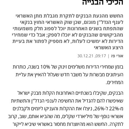
הליכי הבנייה
החשש מהגעת הבנקים לתקרת מגבלת מתן האשראי
לענף הנדל"ן מוגזם, שכן שוק האשראי החוץ בנקאי
שהתפתח בשנים האחרונות יוכל לספוג חלק משמעותי
מהביקושים שהבנקים לא יוכלו לספק; אבל כדי שמחירי
הדירות לא ימשיכו לעלות, לא מספיק לפתור את בעיית
היצע האשראי
אורי פז
|
09:17, 30.12.21
בזמן שמחירי הדירות משלימים זינוק של 10% בשנה, כותרות 
נפתח בכרטיסייה חדשה
נפתח בכרטיסייה חדשה
נפתח בכרטיסייה חדשה
העיתונים מבשרות על משבר חדש שעלול להאיץ את עליית 
המחירים. 
הבנקים, שקיבלו בשנתיים האחרונות הקלות מבנק ישראל 
שאיפשרו להם להגדיל את החשיפה לענפי הנדל"ן והתשתיות 
מ-22% ל-26%, ניצלו את ההקלות והעניקו ליזמים ולקבלנים 
אשראי נוסף של מיליארדי שקלים, מה שהביא אותם, שוב, קרוב 
לתקרה. החשש הוא מהיווצרות מחסור באשראי שיביא לייקור 