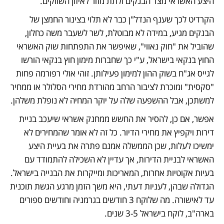
היצע האשראי מצד הבנקים ולתת מזור לאיזון השווקים. 
הקרדיט לכך שענף הנדל"ן כבר לא תלוי בצינור החמצן של 
הבנקים מגיע, במידה לא מבוטלת, לשר לשעבר משה כחלון, 
שהוביל את "חוק נאווי", שאיפשר את התפתחות שוק האשראי 
החוץ בנקאי בישראל, ע"י כך שחברות מימון חוץ בנקאי הורשו 
לגייס אג"ח בשוק ההון למימון פעילותן. זוהי אולי רפורמה פחות 
"סקסית" ומוכרת לציבור הרחב מהורדת מחירי הסלולר או ממחיר 
למשתכן, אבל ההשפעה שלה על יוקר המחיה לא נופלת משלהן.
אפשר, אם כן, להסיר את החשש ממחנק אשראי שיעכב בניית 
דירות ויקפיץ את מחירי הדיור. כל זה לא אומר שהמחירים לא 
ימשיכו לעלות, שכן הממשלה אמנם פתרה את בעיית היצע 
האשראי לבניית הדירות, אך עדיין לא השכילה להתמודד עם 
בעיות אקוטיות אחרות, המאריכות ומייקרות את הבנייה בישראל. 
הגדולה שבהן, לעניות דעתי, היא משך הזמן מרגע הגשת תוכנית 
עד לאישורה. מה שלוקח 3 חודשים בגרמניה וחודשים ספורים 
בארה"ב, לוקח בישראל 3-5 שנים. 