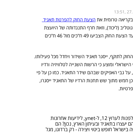
13:51, 27
בקריאה טרומית את 
הצעת החוק להפרטת תאגיד 
 שהוגשה על ידי ח"כ טלי גוטליב (ליכוד), וזאת חרף התנגדותה של היועצת 
המשפטית לממשלה גלי בהרב מיארה. בעד הצעת החוק הצביעו 49 ח"כים מול 46 ח"כים 
על פי ההצעה, בתוך שנתיים מיום כניסת החוק לתוקף, ייסגר תאגיד השידור ויחדל מכל פעילותו. 
בהתאמה לכך, יבוטל חוק השידור הציבורי הישראלי ומוצע כי הרשות השנייה לטלוויזיה ורדיו 
תערוך מכרז למתן רישיון לשידורי טלוויזיה, על גבי האפיקים שבהם שידר התאגיד. כמו כן על פי 
הצעת החוק, כל נכסי התאגיד יימכרו. כמו כן חמש מתוך שש תחנות הרדיו של התאגיד ייסגרו, 
רטיות. 
ראש האופוזיציה לפיד: "אני רוצה לפנות לערוץ 12, ל-ynet, לידיעות אחרונות
הם יעצרו בתאגיד ובעיתון הארץ, נכון? הם
 בישראל חופש ביטוי ויצירה - רק ברדוגו, מגל