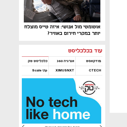
אוטומטי מול אנושי: איזה טייס מוצלח
יותר במקרי חירום באוויר?
נפתח בכרטיסייה חדשה
נפתח בכרטיסייה חדשה
נפתח בכרטיסייה חדשה
נפתח בכרטיסייה חדשה
נפתח בכרטיסייה חדשה
נפתח בכרטיסייה חדשה
עוד בכלכליסט
פודקאסט
אנרגיה 360
כלכליסט טק
Scale Up
XIMUSNXT
CTECH
נפתח בכרטיסייה חדשה
נפתח בכרטיסייה חדשה
נפתח בכרטיסייה חדשה
נפתח בכרטיסייה חדשה