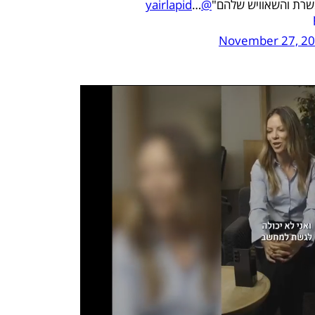
…
@yairlapid
November 27, 2