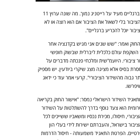
ח"כ טלי גוטליב אמרה: "הציבור שמצביע ברגליים מעיד על רייטניג נמוך. מה שונה ערוץ 11 
מערוצים 12 ו-13? הוא ממומן על חשבון הציבור בלי לשאול את הציבור אם הוא רוצה או לא 
יבור יוכל להכריע ברגליים".
שר התקשורת שלמה קרעי תמך בהצעת החוק ואמר: "שש שנים אני מגיש בקדנציה אחר 
קדנציה אותו חוק להפרטת התאגיד, מתוך השקפת עולם כלכלית ליברלית שבשוק חופשי 
ותחרותי אין שום צורך שהציבור יממן שידור ציבורי. היועמ"שית ומלכחי פנכתה מדברים על 
פגיעה בחופש הביטוי. לא רק שזו טענה חסרת בסיס אלא מציגה מצג שיקרי ביודעין. יש מספיק 
שידורי חדשות בשוק הפרטי שהרייטינג יותר גבוה מהשידור הציבורי". קרעי אמר עוד כי ידאג 
יפרשו.
מתאגיד השידור הישראלי נמסר: "אישור החוק בקריאה 
טרומית הוא צעד נוסף בדרך להשתלטות על השידור 
הציבורי, חיסולו, מכירת נכסיו ומשאביו ששייכים לכל 
הציבור בישראל, והעברתם ישירות לידי בעלי הון 
פרטיים. הפרטת התאגיד משמעותה - חיסול הדרמות 