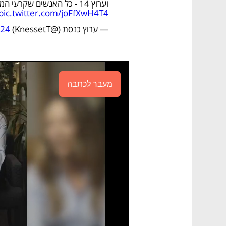
וערוץ 14 - כל האנשים שקרעי המשרת והשאוויש שלהם"
pic.twitter.com/joFfXwH4T4
— ערוץ כנסת (@KnessetT)
024
מעבר לכתבה