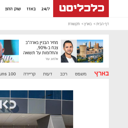
24/7
באזז
שוק ההון
דף הבית
בארץ
תקשורת
מחיר הבניין בארה"ב
צנח ב-90%,
והחלומות על תשואה
גבוהה התנפצו
אלמוג עזר
בארץ
משפט
רכב
דעות
קריירה
uns 100