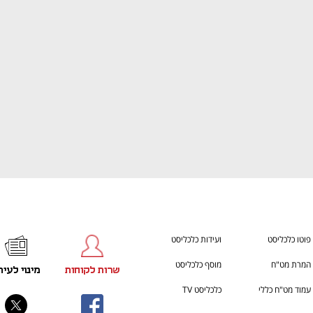
h – the gateway to Tech
You're NXT
פוטו כלכליסט
ועידות כלכליסט
המרת מט"ח
מוסף כלכליסט
שרות לקוחות
מינוי לעית
עמוד מט"ח כללי
כלכליסט TV