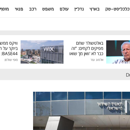
כלכליסט-טק
בארץ
נדל"ן
עולם
משפט
רכב
פנאי
מוסף
באלטשולר שחם
וויקס ממש
מפיקים לקחים: "זה
ביוקר על ר
כבר לא 'וואן מן' שואו
44
של גילעד"
אלמוג עזר
סופי שולמן
מיליון דולר
D