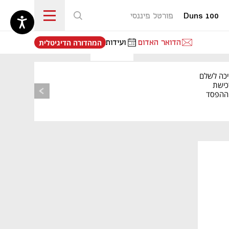
Duns 100
פורטל פיננסי
נפתח בכרטיסייה חדשה
הדואר האדום
ועידות
המהדורה הדיגיטלית
יכה לשלם
כישת
BASE: ההפסד
הרבעוני זינק ל-76