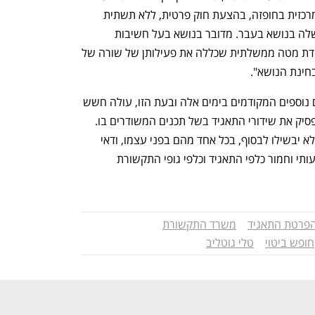
מחיקה משדה התקשורת של במת ביטוי מרכזית בחופזה, בהצעת חוק פרטית, ללא תשתית 
מקצועית, ובניגוד לאופן שבו פעלה הממשלה בנושא בעבר. מדובר בנושא בעל חשיבות 
ציבורית רבה, שעד כה נבחן במסגרת עבודת מטה ממשלתית שכללה את פעילותן של שורה של 
חינת הנושא".
לדבריה, "מנסיבות אלה, ועל רקע מהלכים נוספים המקודמים בימים אלה ובעת הזו, עולה חשש 
כבד, כי ביסוד ההצעה עומד גם הרצון להפסיק את שידורי התאגיד בשל תכנים המשודרים בו. 
עוד יש לזכור כי גם אם המהלכים השונים לא יבשילו לבסוף, בכל אחד מהם בפני עצמו, ודאי 
בהצטברותם, יש משום אפקט מצנן משמעותי וחמור כלפי התאגיד וכלפי גופי התקשורת 
נפתח בכרטיסייה חדשה
נפתח בכרטיסייה חדשה
פרטת התאגיד
משרד התקשורת
חופש ביטוי
טלי גוטליב