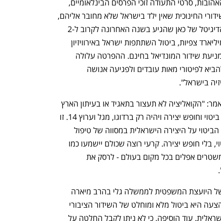
האהובות, סרטי התעודה זוכי הפרסים הבינלאומיים, 
שידורי החינוכית שאין ילד בישראל שלא מחובר אליהם, 
הדיגיטל של כאן שהגיע בשנה האחרונה לקרוב ל-2 
מיליארד צפיות, ביטול השתתפות ישראל באירוויזיון 
ומניעת שידור המונדיאל בחינם. ההפרטה עלולה 
להביא לפיטורי מאות עובדים ולפגיעה אנושה 
יה בישראל".
יו"ר האופוזיציה ח"כ יאיר לפיד (יש עתיד) אמר: "הקואליציה לא תעצור בתאגיד או בעיתון הארץ 
הם רוצים לוודא שלא יהיה בישראל חופש ביטוי וחופש יצירה ויהיה רק ברדוגו, מגל וערוץ 14. זו 
התקפה על הדמוקרטיה הישראלית חופש הביטוי על היצירה הישראלית במסווה של טיפול 
בבעיות התאגיד. אין מדינה בלי חופש ביטוי, בלי חופש יצירה. קרעי רוצה שכולם יישמעו כמו 
ברדוגו. הם החליטו לעשות מה שעושים משטרים אפלים בכל מקום בעולם - לרסק את 
 
הצעת החוק נתקלה כאמור בהתנגדותה של היועצת המשפטית לממשלה גלי בהרב מיארה 
שכתבה בתחילת השבוע כי עניינה של ההצעה היא ביטול מלא ומוחלט של השידור הציבורי 
בישראל, ושינוי יסודי במפת התקשורת הישראלית. עוד הוסיפה, כי לא ניתן לקבל החלטה על 