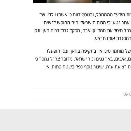
בעזה דיווחו כי מטרת המבצע הייתה "לדלות מידע" מהמחבל, ובנוסף דווח כי אשתו וילדיו של 
סרחאן נעצרו על-ידי הצבא. בדיווח לבנוני אחר נטען כי הכוח הישראלי היה מחופש לנשים 
עזתיות עקורות. הפלסטינים טענו גם כי צה"ל חיסל את מהדי קווארה, מפקד גדוד דרום חאן יונס 
במסגרת אותו מבצע.
בשבוע שעבר, שעות אחרי ניסיון החיסול של מוחמד סינוואר בתקיפה בחאן יונס, הופעלו 
אזעקות באשקלון, שדרות, מפלסים, ניר עם, איבים, באר גנים וניר ישראל. מדובר צה"ל נמסר כי 
"חיל האוויר יירט שני שיגורים שחצו משטח רצועת עזה. שיגור נוסף נפל בשטח פתוח, אין 
אס