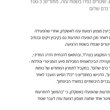
מכן הופעלו אזעקות גם בזיקים - ו-3 שיגורים נפלו בשטח עזה. מתפ"ש: כ-100
 כרם שלום
צה"ל יירט רקטה אחת ששוגרה הערב (רביעי) מצפון רצועת עזה לאשקלון, אחרי שהפעילה 
אזעקות ברחבי העיר. מעט יותר משעתיים לאחר מכן הופעלו התרעות גם בקיבוץ זיקים ובנתיב 
יגורים שנפלו בשטח הרצועה.
במתפ"ש הודיעו כי "בהמשך להמלצת דרגי המקצוע בצה"ל, ובהתאם להנחיית הדרג המדיני, 
הועברו היום כ-100 משאיות של האו״ם והקהילה הבינלאומית המכילות סיוע הומניטרי וכוללות - 
קמח, מזון לתינוקות וציוד רפואי דרך מעבר כרם שלום". במקביל לתמרון המחודש של כוחות 
צה"ל בעזה במסגרת מבצע "מרכבות גדעון", הדגישו במתפ"ש כי "כלל הסיוע הועבר לאחר 
עברים היבשתיים במשרד הביטחון".
מדובר צה"ל נמסר מוקדם יותר, לאחר ההתרעות שהופעלו באשקלון, כי "בהמשך להתרעות 
שהופעלו במרחב לכיש, חיל האוויר יירט שיגור אחד שחצה מצפון רצועת עזה לעבר שטח 