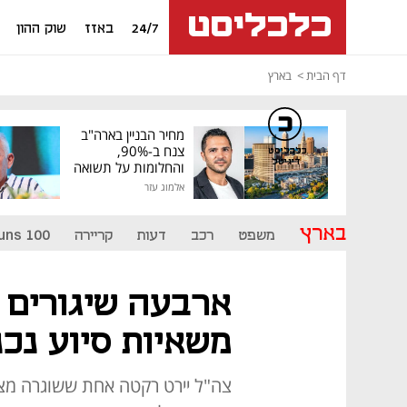
24/7
באזז
שוק ההון
דף הבית
בארץ
מחיר הבניין בארה"ב
צנח ב-90%,
כלכליסט
דיגיטל
והחלומות על תשואה
גבוהה התנפצו
אלמוג עזר
בארץ
משפט
רכב
דעות
קריירה
uns 100
משאיות סיוע נכ
צה"ל יירט רקטה אחת ששוגרה מצפו