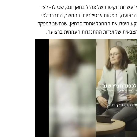
ביום שני דיווחו כלי תקשורת פלסטיניים על עשרות תקיפות של צה"ל בחאן יונס, שכללו - לצד 
הפצצות - גם ירי ממסוקים שתועדו בשמי הרצועה, והפגזות ארטילריות. בהמשך, התברר לפי 
הדיווחים הערביים כי כוחות צה"ל על הקרקע חיסלו את המחבל אחמד סרחאן, שנחשב למפקד 
ע הצבאית של ועדות ההתנגדות העממית ברצועה.