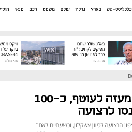
כלכליסט-טק
בארץ
נדל"ן
עולם
משפט
רכב
פנאי
מוסף
באלטשולר שחם
וויקס ממש
מפיקים לקחים: "זה
ביוקר על ר
כבר לא 'וואן מן' שואו
44
של גילעד"
אלמוג עזר
סופי שולמן
מיליון דולר
D
ארבעה שיגורים מעזה לעוטף, כ-100
נסו לרצועה
ן הרצועה לכיוון אשקלון, וכשעתיים לאחר