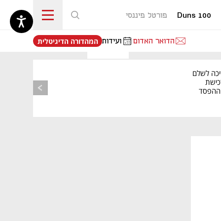
Duns 100
פורטל פיננסי
נפתח בכרטיסייה חדשה
הדואר האדום
ועידות
המהדורה הדיגיטלית
יכה לשלם
כישת
BASE: ההפסד
הרבעוני זינק ל-76