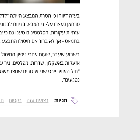
בחמאס - אך לא ברור אם חיסולו התבצע 
נפגעים".
תגיות:
רצועת עזה
רקטות
חמ