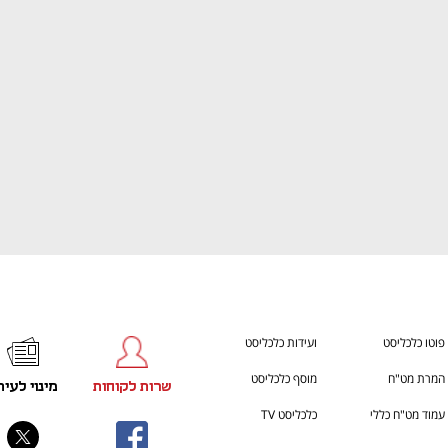
h – the gateway to Tech
You're NXT
פוטו כלכליסט
ועידות כלכליסט
המרת מט"ח
מוסף כלכליסט
שרות לקוחות
מינוי לעית
עמוד מט"ח כללי
כלכליסט TV