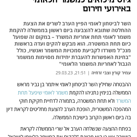
גיוס מילואים למשמר הלאומי
באירועי חירום
השר לביטחון לאומי הפיץ הערב לשרים את הצעת
ההחלטה שתובא להצבעה ביום ראשון בממשלה להקמת
משמר לאומי תחת אחריות המשרד – במקום זה שפועל
כיום תחת המשטרה. הוא מבקש להקים ועדה בראשות
מנכ"ל משרדו לקביעת סמכויות המשמר ואנשיו, כולל
"בחינת האפשרות להעברת יחידות מסוימות ממשמר
הגבול לאחריות המשמר הלאומי"
עמיר קורץ וצבי זרחיה
|
21:51, 29.03.23
ההבטחה שחילץ השר לביטחון לאומי איתמר בן גביר מראש 
נפתח בכרטיסייה חדשה
נפתח בכרטיסייה חדשה
נפתח בכרטיסייה חדשה
נפתח בכרטיסייה חדשה
הממשלה בנימין נתניהו להקמת 
משמר לאומי שיפעל תחת 
המשרד
 ולא תחת המשטרה, בתמורה לדחיית חקיקת חוקי 
המהפכה המשטרית, הופכת הערב להצעת מחליטים לקראת דיון 
בה ביום ראשון הקרוב בישיבת הממשלה.  
בפתח ההצעה שנשלחה הערב אל שרי הממשלה לקראת 
הישיבה צוין כי היא מכוונת "להקים את המשמר הלאומי לישראל 