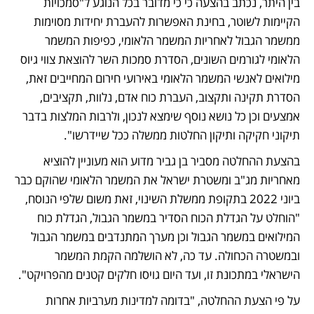
בין היתר, נכתב בהצעה כי כי מדובר בכל הנוגע ל"סמכויות 
הקיימות לשוטר, בחינת האפשרות להעברת יחידות מסוימות 
ממשמר הגבול לאחריות המשמר הלאומי, כפיפות המשמר 
הלאומי לגורמים השונים, הסדרת סמכות השר להוצאת צווי גיוס 
מילואים לאנשי המשמר הלאומי באירועי חירום המחייבים זאת, 
הסדרת תקינה ותקצוב, העברת כוח אדם, נלוות, תקציבים, 
אמצעים וכן כל נושא נוסף שימצא לנכון, ולרבות המלצות בדבר 
תיקוני חקיקה ותיקון החלטות ממשלה ככל שיידרשו". 
בהצעת ההחלטה מסביר בן גביר מדוע הוא מעוניין להוציא 
מאחריות מג"ב ומשטרת ישראל את המשמר הלאומי שהוקם כבר 
ביוני 2022 בתקופת ממשלת השינוי, זאת משום שלפי הנוסח, 
"הוחלט על הגדלת הכוח הסדיר במשמר הגבול, הגדלת כוח 
המילואים במשמר הגבול וכן מערך המתנדבים במשמר הגבול 
ובמשטרה הכחולה. עד כה, לא הושלמה הקמת המשמר 
הישראלי במתכונת זו, ועד היום גויסו חלקים קטנים מהפרויקט". 
על פי הצעת ההחלטה, "בדומה למדינות מערביות אחרות 