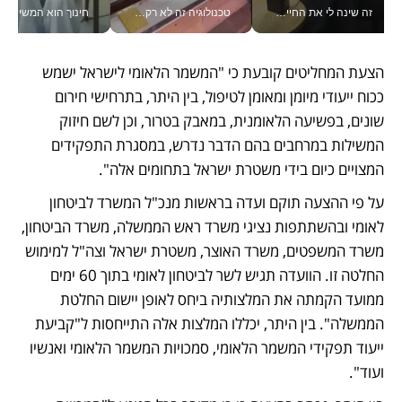
זה שינה לי את החיים: איך עידו איז'ק הופך את הסמארטפון לכלי צילום מקצועי_v
טכנולוגיה זה לא רק בהייטק: גם תעשיית המזון הישראלית מאמצת כלי AI, אוטומציה וניתוח דאטה בזמן אמת
חינוך הוא המש
הצעת המחליטים קובעת כי "המשמר הלאומי לישראל ישמש 
ככוח ייעודי מיומן ומאומן לטיפול, בין היתר, בתרחישי חירום 
שונים, בפשיעה הלאומנית, במאבק בטרור, וכן לשם חיזוק 
המשילות במרחבים בהם הדבר נדרש, במסגרת התפקידים 
המצויים כיום בידי משטרת ישראל בתחומים אלה". 
על פי ההצעה תוקם ועדה בראשות מנכ"ל המשרד לביטחון 
לאומי ובהשתתפות נציגי משרד ראש הממשלה, משרד הביטחון, 
משרד המשפטים, משרד האוצר, משטרת ישראל וצה"ל למימוש 
החלטה זו. הוועדה תגיש לשר לביטחון לאומי בתוך 60 ימים 
ממועד הקמתה את המלצותיה ביחס לאופן יישום החלטת 
הממשלה". בין היתר, יכללו המלצות אלה התייחסות ל"קביעת 
ייעוד תפקידי המשמר הלאומי, סמכויות המשמר הלאומי ואנשיו 
ועוד".