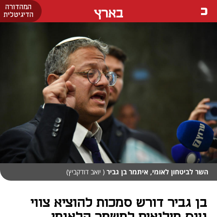
המהדורה
בארץ
הדיגיטלית
השר לביטחון לאומי, איתמר בן גביר
( יואב דודקביץ)
בן גביר דורש סמכות להוציא צווי