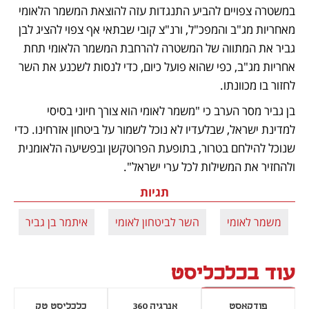
במשטרה צפויים להביע התנגדות עזה להוצאת המשמר הלאומי 
מאחריות מג"ב והמפכ"ל, ורנ"צ קובי שבתאי אף צפוי להציג לבן 
גביר את המתווה של המשטרה להרחבת המשמר הלאומי תחת 
אחריות מג"ב, כפי שהוא פועל כיום, כדי לנסות לשכנע את השר 
לחזור בו מכוונתו.   
בן גביר מסר הערב כי "משמר לאומי הוא צורך חיוני בסיסי 
למדינת ישראל, שבלעדיו לא נוכל לשמור על ביטחון אזרחינו. כדי 
שנוכל להילחם בטרור, בתופעת הפרוטקשן ובפשיעה הלאומנית 
ולהחזיר את המשילות לכל ערי ישראל".
תגיות
משמר לאומי
השר לביטחון לאומי
איתמר בן גביר
עוד בכלכליסט
פודקאסט
אנרגיה 360
כלכליסט טק