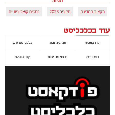
תגיות
תקציב המדינה
תקציב 2023
כספים קואליציוניים
עוד בכלכליסט
פודקאסט
אנרגיה 360
כלכליסט טק
Scale Up
XIMUSNXT
CTECH
יסייה חדשה
נפתח בכרטיסייה חדשה