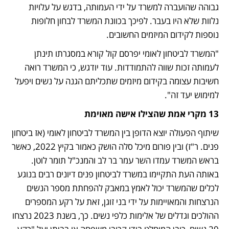
גבוהה שהועברה למשרד על ידי העמותה, בדגש על עלויות 
נלוות שלא היו בעבר. לפיכך בכוונת המשרד לבחון חלופות 
נוספות לקידום המיזמים החשובים. 
"המשרד לביטחון לאומי יפרסם קול קורא במסגרתו תינתן 
לעמותה זכות שווה להתמודדות. עוד יודגש, כי המשרד רואה 
חשיבות עצומה בקידום מיזמים שתכליתם הגנה על נשים ויפעל 
למימוש יעד זה".
13 מקרי אמת שהצילו אישה מאוימת
שיתוף הפעולה יוצא הדופן בין המשרד לביטחון לאומי (אז ביטחון 
פנים. ר"ז) ובין פורום מיכל סלה הושק כאמור בקיץ 2022, כאשר 
בראש המשרד עמדו השר עמר בר לב והמנכ"ל תומר לוטן. 
באותה העת התקיימו במשרד לביטחון פנים דיונים רבים בנוגע 
לכלים שהמשרד יכול לאמץ במאבק להפחתת מספר הנשים 
הנרצחות והמאויימות על ידי בני זוגן, זאת על רקע המספרים 
ההולכים וגדלים של אלימות כלפי נשים. כך, בשנת 2023 נרצחו 