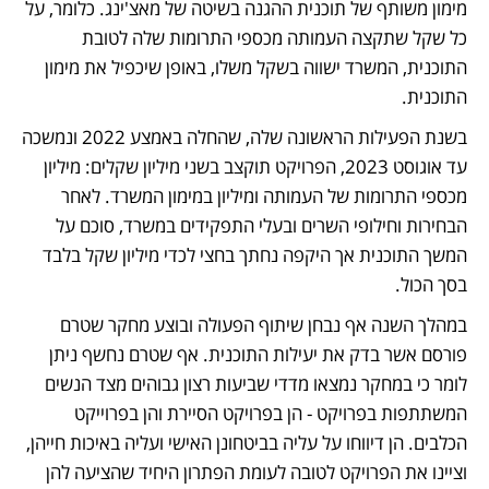
מימון משותף של תוכנית ההגנה בשיטה של מאצ'ינג. כלומר, על 
כל שקל שתקצה העמותה מכספי התרומות שלה לטובת 
התוכנית, המשרד ישווה בשקל משלו, באופן שיכפיל את מימון 
התוכנית. 
בשנת הפעילות הראשונה שלה, שהחלה באמצע 2022 ונמשכה 
עד אוגוסט 2023, הפרויקט תוקצב בשני מיליון שקלים: מיליון 
מכספי התרומות של העמותה ומיליון במימון המשרד. לאחר 
הבחירות וחילופי השרים ובעלי התפקידים במשרד, סוכם על 
המשך התוכנית אך היקפה נחתך בחצי לכדי מיליון שקל בלבד 
בסך הכול. 
במהלך השנה אף נבחן שיתוף הפעולה ובוצע מחקר שטרם 
פורסם אשר בדק את יעילות התוכנית. אף שטרם נחשף ניתן 
לומר כי במחקר נמצאו מדדי שביעות רצון גבוהים מצד הנשים 
המשתתפות בפרויקט - הן בפרויקט הסיירת והן בפרוייקט 
הכלבים. הן דיווחו על עליה בביטחונן האישי ועליה באיכות חייהן, 
וציינו את הפרויקט לטובה לעומת הפתרון היחיד שהציעה להן 