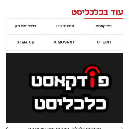
עוד בכלכליסט
פודקאסט
אנרגיה 360
כלכליסט טק
Scale Up
XIMUSNXT
CTECH
יסייה חדשה
נפתח בכרטיסייה חדשה
מדברים כלכלה, עסקים ומה שביניהם