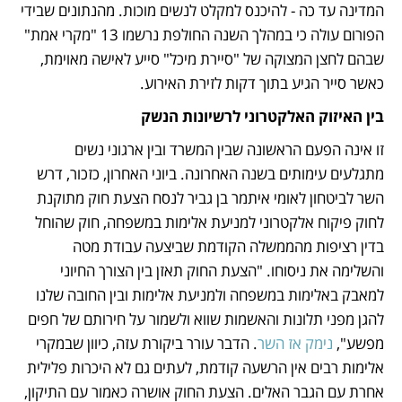
המדינה עד כה - להיכנס למקלט לנשים מוכות. מהנתונים שבידי 
הפורום עולה כי במהלך השנה החולפת נרשמו 13 "מקרי אמת" 
שבהם לחצן המצוקה של "סיירת מיכל" סייע לאישה מאוימת, 
כאשר סייר הגיע בתוך דקות לזירת האירוע.
בין האיזוק האלקטרוני לרשיונות הנשק
זו אינה הפעם הראשונה שבין המשרד ובין ארגוני נשים 
מתגלעים עימותים בשנה האחרונה. ביוני האחרון, כזכור, דרש 
השר לביטחון לאומי איתמר בן גביר לנסח הצעת חוק מתוקנת 
לחוק פיקוח אלקטרוני למניעת אלימות במשפחה, חוק שהוחל 
בדין רציפות מהממשלה הקודמת שביצעה עבודת מטה 
והשלימה את ניסוחו. "הצעת החוק תאזן בין הצורך החיוני 
למאבק באלימות במשפחה ולמניעת אלימות ובין החובה שלנו 
להגן מפני תלונות והאשמות שווא ולשמור על חירותם של חפים 
מפשע", 
נימק אז השר
. הדבר עורר ביקורת עזה, כיוון שבמקרי 
אלימות רבים אין הרשעה קודמת, לעתים גם לא היכרות פלילית 
אחרת עם הגבר האלים. הצעת החוק אושרה כאמור עם התיקון, 