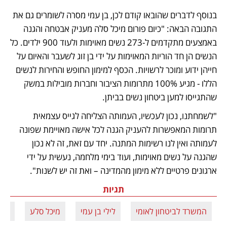
בנוסף לדברים שהובאו קודם לכן, בן עמי מסרה לשומרים גם את 
התגובה הבאה: "כיום פורום מיכל סלה מעניק אבטחה והגנה 
באמצעים מתקדמים ל-273 נשים מאוימות ולעוד 900 ילדים. כל 
הנשים הן חד הוריות המאוימות על ידי בן זוג לשעבר והאיום על 
חייהן ידוע ומוכר לרשויות. הכסף למימון החופש והחירות לנשים 
הללו - מגיע 100% מתרומות הציבור וחברות מובילות במשק 
שהתגייסו למען ביטחון נשים בביתן. 
"לשמחתנו, נכון לעכשיו, העמותה הצליחה לגייס עצמאית 
תרומות המאפשרות להעניק הגנה לכל אישה מאויימת שפונה 
לעמותה ואין לנו רשימות המתנה. יחד עם זאת, זה לא נכון 
שהגנה על נשים מאוימות, ועוד בימי מלחמה, נעשית על ידי 
ארגונים פרטיים ללא מימון מהמדינה – ואת זה יש לשנות".
תגיות
המשרד לביטחון לאומי
לילי בן עמי
מיכל סלע
מקל