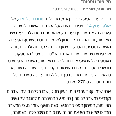
חלופות נוספות"
רוני זינגר, שומרים
|
18:05, 19.02.24
ביוני שעבר הגיעה לילי בן עמי, מנכ"לית 
פורום מיכל סלה
, אל 
נפתח בכרטיסייה חדשה
נפתח בכרטיסייה חדשה
נפתח בכרטיסייה חדשה
נפתח בכרטיסייה חדשה
נפתח בכרטיסייה חדשה
אולפן ערוץ 14
 וסיפרה בגאווה על השנה הראשונה לשיתוף 
פעולה מציל חיים בין העמותה, שהוקמה במטרה להגן על נשים 
מאוימות, ובין המשרד לביטחון לאומי. במסגרת שיתוף הפעולה 
הושקה תוכנית ההגנה, במימון משותף לעמותה ולמשרד, ובה 
שני פרויקטים ייחודיים: האחד הוא "סיירת מיכל" המספקת 
מעטפת של אמצעי אבטחה לנשים מאוימות. השני הוא פרויקט 
חדשני במסגרתו נשים מאוימות מקבלות כלב שמירה מיומן. עד 
כה עשרה כלבים נמסרו. בסך הכל לקחה עד כה סיירת מיכל 
תחת חסותה כ-270 נשים.
אלא שזמן קצר אחרי אותו ראיון חגיגי, שבו חלקה בן עמי שבחים 
וקרדיט למשרד לביטחון לאומי על ההירתמות להגנה על נשים 
מאוימות, המימון הפסיק להגיע. כעת חושף שומרים, כי המשרד 
החליט שלא לחדש את החוזה עם פורום מיכל סלה. בעמותה, 