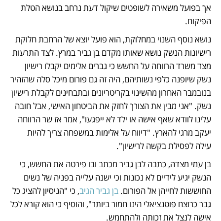
אך בפועל משאירה לשופטים שיקול דעת נרחב בנושא הטלת 
הפיקוח.
נושא נוסף השנוי במחלוקת, הוא פועל יוצא של הרחבת חלוקת 
רישיונות הנשק נושא שאותו מקדם בן גביר במרץ. לצד התרעות 
מצד משרד הרווחה על החשש כי גברים אלימים יקבלו רישיון 
נשק שיופנה כלפי נשותיהם, היה זה גם פורום מיכל סלה שהזהיר 
בנובמבר האחרון מהשינוי בקריטריונים ובתבחינים לקבלת רישיון 
נשק. "אני מבין את הצורך לחזק את הביטחון האישי, אבל חובה 
עלינו לוודא שאף אישה או ילד לא ייפגעו", אמר אז שר הרווחה 
יעקב מרגי להארץ. "דיווח על אלימות במשפחה צריך להיות 
עילה לפסילת בקשה לרישיון".
בן עמי מצדה, כתבה לבן גביר מכתב ובו פירטה את החשש, כי 
הנשק יגיע לידיים לא נכונות וכי ישנה עלייה בפניה של נשים 
החוששות לחייהן אל הפורום. 
בן גביר הגיב
, כי "הניסיון להציג כל 
גבר כרוצח פוטנציאלי הינו חמור ביותר", והוסיף כי הוא קורא לכל 
אישה לנצל את זכותה ולהתחמש. 