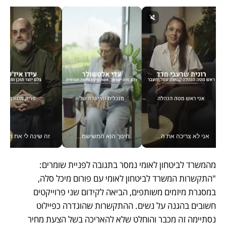
אני לא צריכה את המשרד: רונית שרעבי-חדד מנהלת ארגון של 30000 עובדים מכל מקום_v
חינוך הוא המשישמה של החיים שלי - V
זה שינה לי את החיים: 
מהמשרד לביטחון לאומי נמסר בתגובה לפניית שומרים: 
"התקשרות המשרד לביטחון לאומי עם פורום מיכל סלה, 
במסגרת מיזמים משותפים, הביאה לקידום שני פרוייקטים 
חשובים בהגנה על נשים. ההתקשרות שהוגדרה כפיילוט 
נסתיימה זה מכבר והוחלט שלא להאריכה בשל הצעת מחיר 