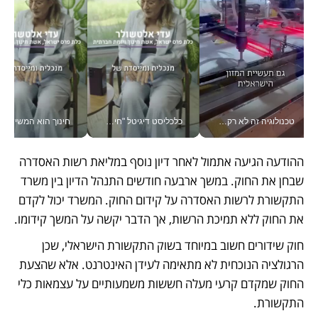
טכנולוגיה זה לא רק בהייטק: גם תעשיית המזון הישראלית מאמצת כלי AI, אוטומציה וניתוח דאטה בזמן אמת
כלכליסט דיגיטל "חינוך הוא המשימה של החיים שלי"_v
חינוך הוא המש
ההודעה הגיעה אתמול לאחר דיון נוסף במליאת רשות האסדרה 
שבחן את החוק. במשך ארבעה חודשים התנהל הדיון בין משרד 
התקשורת לרשות האסדרה על קידום החוק. המשרד יכול לקדם 
את החוק ללא תמיכת הרשות, אך הדבר יקשה על המשך קידומו.
חוק שידורים חשוב במיוחד בשוק התקשורת הישראלי, שכן 
הרגולציה הנוכחית לא מתאימה לעידן האינטרנט. אלא שהצעת 
החוק שמקדם קרעי מעלה חששות משמעותיים על עצמאות כלי 
התקשורת.