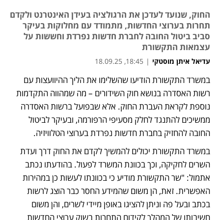
החוק, שנועד לעדכן את הרגולציה בעידן האינטרנט ולקדם
תחרות בערוצי החדשות, מתמודד עם מחלוקות בעיקר
סביב ביטול החובה לחברת חדשות נפרדת וחששות על
עצמאות התקשורת
עדיאל איתן מוסטקי
|
18:45, 18.09.25
במשרד התקשורת הודיעו שהשלימו את הליך ההיוועצות עם 
רשות האסדרה בנושא חוק השידורים – מה שמהווה התקדמות 
נוספת לקראת העברת החוק. אלא שבפועל ברשות האסדרה 
ממשיכים להתנגד לחלק מסעיפי הרפורמה, ובעיקר לביטול 
החובה להחזיק בחברת חדשות נפרדת בערוצי הטלוויזיה. 
במשרד התקשורת יכולים להמשיך לקדם את החוק דרך ועדת 
השרים לחקיקה, וכך בכוונת המשרד לפעול. בהודעתו נכתב 
אתמול: "שר התקשורת מודיע כי בכוונתו לעשות כן במהירות 
האפשרית. זאת, הן משום שהמידע החסר כבר הוצג לרשות 
בכתב ובעל פה וניתן להציגו באופן מיידי לשרים, והן משום 
חשיבותו של המהלך לקידום התחרות בשוק ערוצי החדשות 