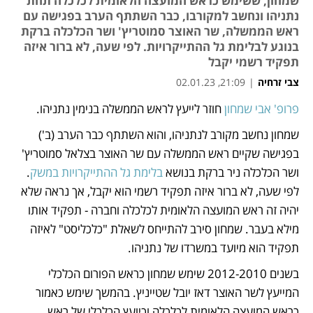
שמחון, ששימש כראש המועצה הלאומית לכלכלה תחת
נתניהו ונחשב למקורבו, כבר השתתף הערב בפגישה עם
ראש הממשלה, שר האוצר סמוטריץ' ושר הכלכלה ברקת
בנוגע לבלימת גל ההתייקרויות. לפי שעה, לא ברור איזה
תפקיד רשמי יקבל
צבי זרחיה
|
21:09, 02.01.23
פרופ' אבי שמחון 
חוזר לייעץ לראש הממשלה בנימין נתניהו. 
נפתח בכרטיסייה חדשה
נפתח בכרטיסייה חדשה
נפתח בכרטיסייה חדשה
שמחון נחשב מקורב לנתניהו, והוא השתתף כבר הערב (ב') 
בפגישה שקיים ראש הממשלה עם שר האוצר בצלאל סמוטריץ' 
ושר הכלכלה ניר ברקת בנושא 
בלימת גל ההתייקרויות במשק
. 
לפי שעה, לא ברור איזה תפקיד רשמי הוא יקבל, אך נראה שלא 
יהיה זה ראש המועצה הלאומית לכלכלה וחברה - תפקיד אותו 
מילא בעבר. שמחון סירב להתייחס לשאלת "כלכליסט" לאיזה 
תפקיד הוא מיועד במשרדו של נתניהו.
בשנים 2012-2010 שימש שמחון כראש הפורום הכלכלי 
המייעץ לשר האוצר דאז יובל שטייניץ. בהמשך שימש כאמור 
כראש המועצה הלאומית לכלכלה וכיועץ הכלכלי של ראש 