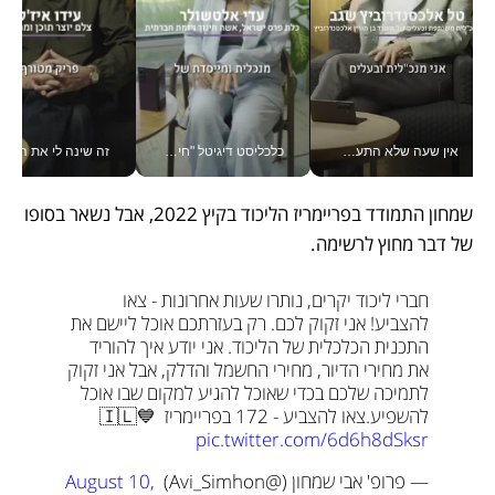
אין שעה שלא התעסקתי במשבר - טל אלכסנדרוביץ’ שגב מנהלת משברים תקשורתיים מכל מקום עם ה- Galaxy Z Fold8 Ultra שלה_v
כלכליסט דיגיטל "חינוך הוא המשימה של החיים שלי"_v
זה שינה לי את החיים: 
שמחון התמודד בפריימריז הליכוד בקיץ 2022, אבל נשאר בסופו 
של דבר מחוץ לרשימה.
חברי ליכוד יקרים, נותרו שעות אחרונות - צאו 
להצביע! אני זקוק לכם. רק בעזרתכם אוכל ליישם את 
התכנית הכלכלית של הליכוד. אני יודע איך להוריד 
את מחירי הדיור, מחירי החשמל והדלק, אבל אני זקוק 
לתמיכה שלכם בכדי שאוכל להגיע למקום שבו אוכל 
להשפיע.
צאו להצביע - 172 בפריימריז 🇮🇱💙 
pic.twitter.com/6d6h8dSksr
— פרופ' אבי שמחון (@Avi_Simhon) 
August 10, 