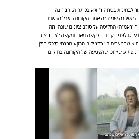
ועדה שהקים משרד החינוך החליטה לעבור לבחינות בכיתה ד' ולא בכיתה ה. הבחינה 
שתוצאותיה פורסמו היא הבחינה הארצית הראשונה שנערכה אחרי הקורונה. אבל הרשות 
הארצית למדידה והערכה של משרד החינוך (ראמ"ה) החליטה על סולם ציונים שונה, מה 
שהופך את ההשוואה לתוצאות המיצ"ב שנערכו לפני הקורונה לקשה מאוד ומקשה לאמוד את 
נזקי הקורונה. ההשוואה היחידה שניתנת היא שהפערים בין תלמידים מרקע חברתי כלכלי חזק 
וחלש לא גדלו וראמ"ה מציעה הסבר מאוד מפתיע שייתכן שהפגיעה של הקורונה בחזקים 