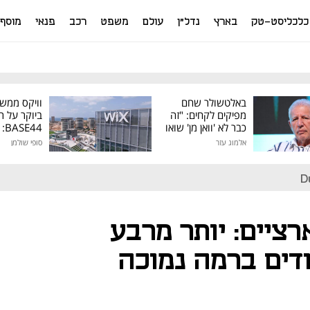
כלכליסט-טק
בארץ
נדל"ן
עולם
משפט
רכב
פנאי
מוסף
באלטשולר שחם
וויקס ממש
מפיקים לקחים: "זה
ביוקר על ר
כבר לא 'וואן מן' שואו
44
של גילעד"
אלמוג עזר
סופי שולמן
מיליון דולר
D
ציים: יותר מרבע
דים ברמה נמוכה