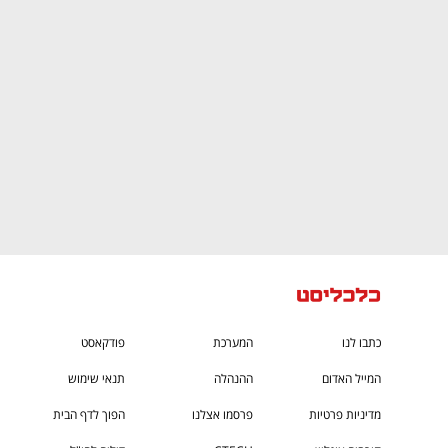
CTech – the
הבית של ההייטק הישראלי
כתבו לנו
המערכת
פודקאסט
המייל האדום
ההנהלה
תנאי שימוש
מדיניות פרטיות
פרסמו אצלנו
הפוך לדף הבית