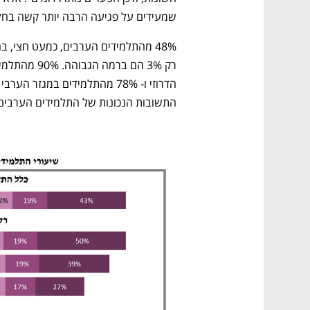
שמעידים על פגיעה הרבה יותר קשה בחל
התשובות הנכונות של התלמידים הערבים עמד 39% לעומת 71ֵ% של ה