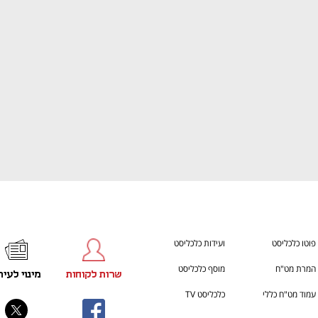
ענף במתח גבוה
מדברים כלכלה, עסקים ומה שב
פוטו כלכליסט
ועידות כלכליסט
המרת מט"ח
מוסף כלכליסט
שרות לקוחות
מינוי לעית
עמוד מט"ח כללי
כלכליסט TV