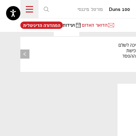
Duns 100
פורטל פיננסי
נפתח בכרטיסייה חדשה
הדואר האדום
ועידות
המהדורה הדיגיטלית
יכה לשלם
כישת
BASE: ההפסד
הרבעוני זינק ל-76
נפתח בכרטיסייה חדשה