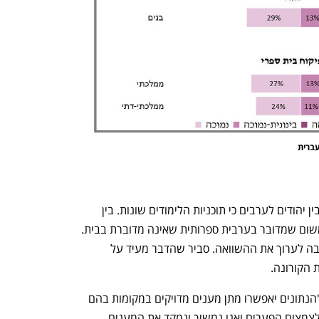
ראמ"ה טוענת שלא ניתן לערוך השוואות בין יהודים לערבים כי תוכניות הלימודים שונות. בין 
היתר לימודי השפה הערבית קשים יותר משום שמדובר בערבית ספרותית שאינה מדוברת בבית. 
בפועל לנוכח גודל הפערים נראה שיש חובה לערוך את ההשוואה. סביר שהדבר מעיד על 
הקורונה. 
שרת החינוך יפעת שאשא ביטון אמרה ש"הנתונים יאפשרו מתן מענים מדויקים במקומות בהם 
ישנם פערים. כבר השנה התחלנו לפעול לצמצום הפערים ואנו נמשיך ונמקד את המענים 