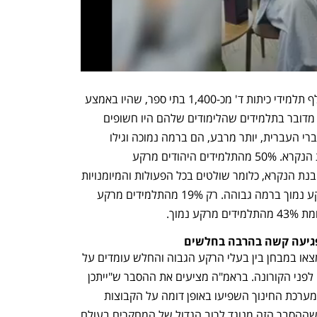
המבחן נערך בדצמבר 2021 בקרב 71 אלף תלמידי כיתות ד' מכ-1,400 בתי ספר, שהיו באמצע 
כיתה ב' בשלב שבו פרצה המגפה, כלומר מדובר בתלמידים שהלימודים שלהם היו חשופים 
לנזק גדול מהסגרים. 26% מהתלמידים דוברי העברית, יותר מרבע, הם ברמה נמוכה וגילו 
שליטה בפעולות פשוטות בלבד של הבנת הנקרא. 50% מהתלמידים היהודים מרקע 
חברתי-כלכלי גבוה הם ברמה הגבוהה בהבנת הנקרא, כלומר שולטים בכל הפעולות והמיומנויות 
המצופות מהם. רק 27% מהתלמידים מרקע נמוך ברמה גבוהה. רק 19% מהתלמידים מרקע 
נמוך.
פגיעה קשה בהרבה בחלשים
הנתון המפתיע ביותר הוא שהפערים שנמצאו במבחן בין בעלי הרקע הגבוה והחלש עומדים על 
שני שליש, כמו במבחנים קודמים שנערכו לפני הקורונה. בראמ"ה מציעים את ההסבר ש"ייתכן 
שהקורונה ותהליכים נוספים שהתרחשו במערכת החינוך השפיעו באופן דומה על הקבוצות 
השונות, ולכן הפערים נותרו דומים". אלא שההסבר הזה מנוגד לרוב הגדול של המחקרים בעולם 