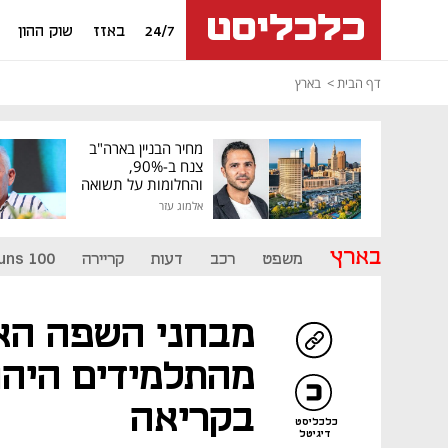
24/7
באזז
שוק ההון
דף הבית
בארץ
מחיר הבניין בארה"ב
צנח ב-90%,
והחלומות על תשואה
גבוהה התנפצו
אלמוג עזר
בארץ
משפט
רכב
דעות
קריירה
uns 100
מבחני השפה האר
מהתלמידים היהו
בקריאה
כלכליסט
דיגיטל