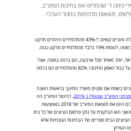
 כיתה ד' שהחליפו את בחינות המיצ"ב.
חלשים. תוצאות מדהימות במגזר הערבי:
מבחן השפה הארצי של משרד החינוך מגלה פערים קשים: ל-43% מהתלמידים היהודים מרקע 
התלמידים מרקע גבוה. 
בסך הכל 26% מהתלמידים היהודים בישראל, יותר מאחד מכל ארבעה, הם ברמה נמוכה. אצל 
התלמידים הערבים מדובר בנתונים שהם על גבול האסון החינוכי: 82% מהתלמידים הם ברמה 
כך עולה מתוצאות מבחני ההערכה החיצוניים בשפת אם שקיים משרד החינוך בראשית השנה 
מבחני המיצ"ב שבוטלו ב-2019
. לביטול המיצ"ב היו 
שני גורמים. אחד היה הגילוי שמנהלים רבים היטו את תוצאות המיצ"ב של 2018 באמצעות 
הגדלת מספר התלמידים שקיבלו הקלות. השני הוא הביקורת על נזקי פרסום הציונים של כל בית 
ספר. משרד החינוך מתכוון לא לפרסם את הציונים הבית ספריים של הבחינות הנוכחיות אלא 
העליון. 