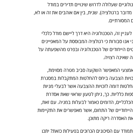
ההתפתחות המהירה של המאפיינים הטכנולוגיים שעלולה לדרוש שינויים תדירים במודל 
הפיקוח (וזה מטבע הדברים בעייתי כאשר מדובר ברגולציה). שנית, בין אם אוהבים את זה או לא, 
 המסורתיים. 
מבחינת הרגולטורים, ואנו מסכימות עימם לעניין זה, הטכנולוגיה היא דרך ליישם מודל כלכלי 
מסוים ולכן כמעט ואינה רלוונטית. מצד שני אנו סבורות כי רגולציה המבוססת על המאפיינים 
הכלכליים של התחום מתעלמת מהאספקטים הייחודים של הטכנולוגיה ובפרט מהשפעתה על 
ה שאינה רצויה. 
כך לדוגמא – אם נחזור ל DAO - מדובר באמצעי המאפשר השקעה סביב מטרה מסוימת, 
כשלמשקיעים מונפקים טוקנים המקנים זכויות הצבעה ביחס להחלטות המתקבלות במסגרת 
ניהול ה-DAO. לכאורה, מערכת קבלת ההחלטות דומה לזכויות ההצבעה אשר לבעלי מניות 
ביחס לחברות "מסורתיות" בכל הנוגע לאספות כלליות. כך, ניתן לטעון שראוי שאת אסדרת 
התחום יבחן הרגולטור על בסיס מאפייניו הכלכליים, הדומים כאמור לבעלות במניה. עם זאת, 
גישה זו מתעלמת ממאפייניו הטכנולוגיים הייחודיים של התחום, אשר מאפשרים את התקיימות 
את האסדרה ריקה מתוכן. 
האם צריך רשות רגולטורית חדשה כדי להתמודד עם הסיכונים הכרוכים בפעילות כזאת? יתכן 