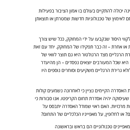
על אף שברור כי פעילות כלכלית תקינה אינה יכולה להתקיים בעולם בו אמון הציבור בפעילות 
נפגע, ודאי שהרגולטור אינו יכול להוות חסם לאימוץ של טכנולוגיות חדשות שמטרתן או תוצאתן 
רגולטור תפקידו להסדיר פעילות בהתאם לקווי היסוד שנקבעו על ידי המחוקק, ככל שיש צורך 
לאסור או למנוע את הפעילות מסיבה כזאת או אחרת – זה כבר תפקידו של המחוקק. יחד עם זאת 
לא ניתן להתעלם מהעובדה שבפועל, גרירת הרגליים מצד הרגולטור היא גם תוצר לוואי של 
היעדר הכלים שנותן לו המחוקק. התוצאה היא שכל המעורבים יוצאים נפסדים – הן מהיעדר 
הגנה על הסוחרים והן מפאת העובדה שלולא גרירת הרגליים משקיעים וסוחרים נוספים היו 
מבלי להיכנס לדיון התיאורטי לגבי עקרונות האסדרה הקיימים נציין כי לאחרונה נשמעים קולות 
הקוראים להקמת רשות רגולטורית חדשה שעיסוקה יהיה אסדרת תחום הקריפטו. אנו סבורות כי 
המחוקק צריך לשאול את עצמו שתי שאלות מרכזיות. האם ראוי שמודל האסדרה יתבסס על 
ם? או לחלופין, על מאפייניו הכלכליים של התחום?
הקשיים המרכזיים ברגולציה מבוססת על מאפיינים טכנולוגיים הם בראש ובראשונה 