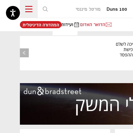
Duns 100
פורטל פיננסי
נפתח בכרטיסייה חדשה
הדואר האדום
ועידות
המהדורה הדיגיטלית
יכה לשלם
כישת
BASE: ההפסד
הרבעוני זינק ל-76