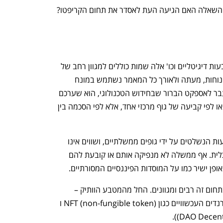
מהמורות אלה העלו חזרה לסדר היום את השאלה האם הגיעה העת לאסדר את תחום הקריפטו? 
נכסים קריפטוגרפים, נכסים מבוזרים, מטבעות דיגיטליים וכו' אלה שמות כוללים למגוון רחב של 
אמצעים דיגיטליים להעברת ערך. לשם הנוחות, מעתה ולאורך כל המאמר נשתמש במונח 
"קריפטו". החידוש המרכזי שבקריפטו, מעבר לאספקט הברור שבחידוש הטכנולוגי, הוא שערכם 
של נכסים אלה לא נקבע לפי ערך סחורה או לפי קביעה של גוף מרכזי אחד, אלא לפי הסכמה בין 
נכסים קריפטוגרפים אינם מוגדרים כמטבעות הנשלטים על ידי גופים ממשלתיים, ושווים אינו 
מושפע באופן ישיר מהפעילות המקרו-כלכלית. אף ממשלה לא מנפיקה אותם או קובעת להם 
אופן ישיר כמו על המוסדות הפיננסיים המסורתיים. 
סוגי המוצרים, נכסים ושירותים הקיימים בתחום זה רבים ומגוונים. החל מהמטבע הוותיק – 
ביטקוין שיצא לאור בשנת 2008 וכלה בטרנדים העכשוויים כגון NFT (non-fungible token) ו 
DAO Decentr