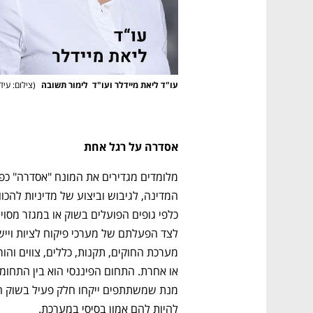
ם ומה שביניהם
התכוננו לשלב הבא בצמיחה שלכם!
עו"ד ליאת מיידלר ועו"ד  לימור תשובה 
(
צילום: עידן
אסדרה על רגל אחת
להיות להם אמון בסיסי במערכת. 