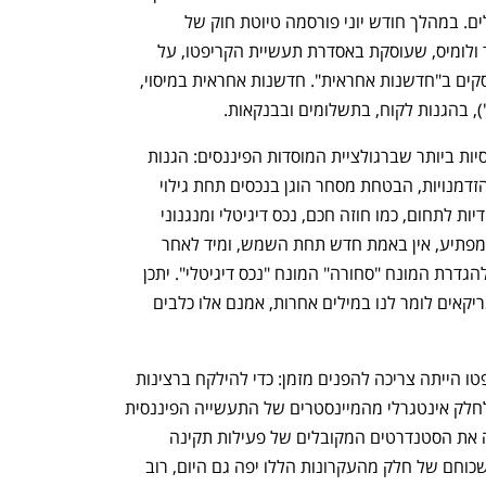
שהתשובה לשאלה הזאת נמצאת מעבר לים. במהלך חודש יוני פורסמה טיוטת חוק של 
הסנאטוריות מוויומינג ומניו יורק, גיליברנד ולומיס, שעוסקת באסדרת תעשיית הקריפטו, על 
היבטיה השונים. כמעט כל פרקי החוק עוסקים ב"חדשנות אחראית". חדשנות אחראית במיסוי, 
סעיפי החוק עצמם עוסקים בסוגיות הבסיסיות ביותר שברגולציית המוסדות הפיננסים: הגנות 
לקוח, העדר ניגודי עניינים, מניעת ניצול הזדמנויות, הבטחת מסחר הוגן בנכסים תחת גילוי 
נאות, ועוד. אמנם ישנן מספר הגדרות ייחודיות לתחום, כמו חוזה חכם, נכס דיגיטלי ומנגנוני 
קאסטודי ייעודיים. יחד עם זאת, באופן לא מפתיע, אין באמת חדש תחת השמש, ומיד לאחר 
הגדרת מיץ תפוזים משומר קפוא, הוספה להגדרת המונח "סחורה" המונח "נכס דיגיטלי". יתכן 
שזאת הדרך הצינית של הרגולטורים האמריקאים לומר לנו במילים אחרות, אמנם אלו כלבים 
תיקון החוק אומר את מה שתעשיית הקריפטו הייתה צריכה להפנים מזמן: כדי להילקח ברצינות 
על ידי המדינה והרגולטורים, וכדי להפוך לחלק אינטגרלי מהמיינסטרים של התעשייה הפיננסית 
בטווח הארוך, היא צריכה לקחת על עצמה את הסטנדרטים המקובלים של פעילות תקינה 
במערכות פיננסיות. מאידך גיסא, ועל אף שכוחם של חלק מהעקרונות הללו יפה גם היום, רוב 