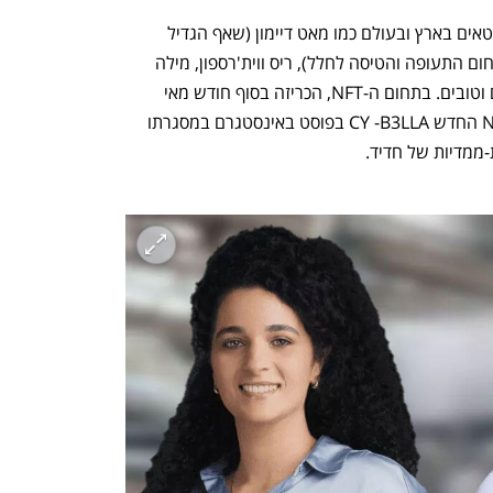
אל הטרנדים האלו נרתמים מיטב הסלבריטאים בארץ ובעולם כמו מאט דיימון (שאף הגדיל 
להשוות בין תחום הקריפטו להתפתחות תחום התעופה והטיסה לחלל), ריס ווית'רספון, מילה 
קוניס, טום בריידי ונאומי אוסקה ועוד רבים וטובים. בתחום ה-NFT, הכריזה בסוף חודש מאי 
דוגמנית העל בלה חדיד על פרויקט ה-NFT החדש CY -B3LLA בפוסט באינסטגרם במסגרתו 
נפתח בכרטיסייה חדשה
נפתח בכרטיסייה חדשה