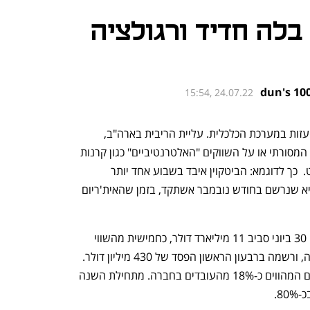
בלה חדיד ורגולציה
15:54, 24.07.22
בשבועות האחרונים אנו עדים למהמורות עזות במערכת הכלכלית. עליית הריבית בארה"ב, 
וההאטה הכלכלית, לא פסחו על שוק ההון המסורתי או על השווקים "האלטרנטיביים" כגון קרנות 
הגידור ושוק הנכסים הקריפטוגרפים בפרט.  כך לדוגמא: הביטקוין איבד בשבוע אחד יותר 
מ-30% מערכו, וסך הכל ירד כ-70% מהשיא שנרשם בחודש נובמבר אשתקד, בזמן שהאית'ריום 
בורסת הקריפטו קוינבייס נסחרה נכון ליום 30 ביוני סביב 11 מיליארד דולר, כחמישית מהשווי 
של 85 מיליארד דולר בו הונפקה לפני שנה, ורשמה ברבעון הראשון הפסד של 430 מיליון דולר. 
לצד זאת הודיעה כי תפטר כ-1,100 עובדים המהווים כ-18% מהעובדים בחברה. מתחילת השנה 
8.