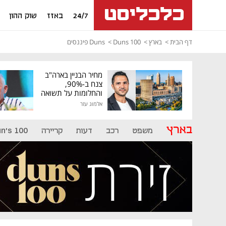
24/7
באזז
שוק ההון
דף הבית
בארץ
Duns 100
Duns פיננסים
מחיר הבניין בארה"ב
צנח ב-90%,
והחלומות על תשואה
גבוהה התנפצו
אלמוג עזר
בארץ
משפט
רכב
דעות
קריירה
n's 100