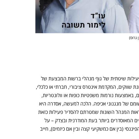
h – the gateway to Tech
You're NXT
 גרוס
)
מלומדים מגדירים את המונח "אסדרה" כפעילות שיטתית של גוף מנהלי ברשות המבצעת של 
המדינה, לגיבוש וביצוע של מדיניות להכוונת שווקים, המקדמת אינטרס ציבורי, חברתי או כלכלי, 
כלפי גופים הפועלים בשוק או במגזר מסוים, באמצעות נורמות משפטיות כופות או וולונטריות, 
לצד הפעלתם של מערכי פיקוח לציות ויישומם של מנגנוני אכיפה. הלכה למעשה, אסדרה היא 
מערכת החוקים, תקנות, כללים, צווים והוראות המנהל השונות שמטרתם להסדיר פעילות כזאת 
או אחרת. התחום הפיננסי הוא בין התחומים המאוסדרים ביותר בעת המודרנית ובצדק – על 
מנת שמשתתפים ייקחו חלק פעיל בשוק הפיננסי (בין אם כמשקיעי קצה ובין אם כיזמים), חייב 