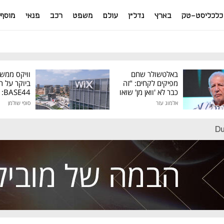
כלכליסט-טק
בארץ
נדל"ן
עולם
משפט
רכב
פנאי
מוסף
באלטשולר שחם
וויקס ממש
מפיקים לקחים: "זה
ביוקר על ר
כבר לא 'וואן מן' שואו
44
של גילעד"
אלמוג עזר
סופי שולמן
מיליון דולר
Du