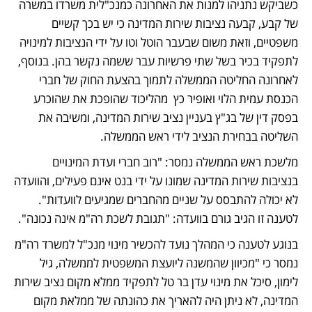
כשביקש נתניהו למנות את האחרונה כמנכ"לית משרדו במשרה 
של קבע, קבעה נציבות שירות המדינה כי יש בכך קשיים 
משפטיים, וזאת משום שבעבר הוטל וטו על ידי הנציבות למינויה 
לתפקיד בכיר בשל שתי פרשיות עבר ששמה נקשר בהן. בנוסף, 
לאחרונה החליטה הממשלה לתמוך בהצעת החוק של חברי 
הכנסת עמית הלוי ואופיר כץ  מהליכוד שהופכת את שהוכרע 
בפסק דין של בג"ץ בעניין נציב שירות המדינה, ומשיבה את 
השליטה בבחירת הנציב לידי ראש הממשלה.
מלשכת ראש הממשלה נמסר: "רוב חברי ועדת המינויים 
בנציבות שירות המדינה שמונו על ידי בנט אינם פעילים, והוועדה 
לא יכולה להתבסס על שניים מהחברים שמגיעים לוועדות". 
לטענה זו הגיב גורם בוועדה: "תגובת לשכת רה"מ אינה נכונה". 
בנוגע לטענה כי המהלך נועד להכשיר מינוי מנכ"ל למשרד רה"מ 
נמסר כי "מכיוון שהמשנה ליועצת המשפטית לממשלה, גיל 
לימון, סיכל את מינוי עדן בר טל לתפקיד ממלא מקום נציב שירות 
המדינה, לא ניתן היה להאריך את כהונתה של ממלאת מקום 