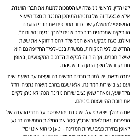
לפי הדין, לראשי ממשלה יש הסמכות למנות את חברי הוועדה, 
אלא שבצעד זה של נתניהו התיתכן התנגדות מצד הייעוץ 
המשפטי לממשלה, שכן לרוב מחליפים את חברי הוועדה 
הוותיקים שמכהנים כבר כמה שנים לצורך "רענון השורות". 
ואולם, כעת מבקש ראש הממשלה להסיר דווקא את ששת 
החדשים. לפי המקורות, ממשלת בנט–לפיד החליפה גם היא 
שישה חברים, אך היה זה לבקשת הדרגים המקצועיים, באופן 
מנומק ובשל משך הזמן הרב שכיהנו.
יתרה מזאת, יש למנות חברים חדשים בהיוועצות עם היועמ"שית 
ועם נציב שירות המדינה. אלא שעם בהרב-מיארה נתניהו חדל 
מלהיוועץ, ומאחר שאין נציב שירות מדינה מכהן לא ניתן לקיים 
את חובת ההיוועצות ביניהם.
אם המהלך ייצא לפועל, ישיג נתניהו שליטה על חברי הוועדה של 
הנציבות. זאת לאחר שבג"ץ פסל את החלטת הממשלה בנוגע 
לאופן בחירת נציב שירות המדינה - וטען כי הוא אינו יכול 