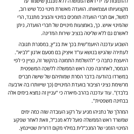
להתמנות על ידי ראש הממשלה ללא מנגנון שישמור על 
מקצועיותו ועצמאותו. הוועדה מאשרת מינוי ככל שיש רוב, 
למשל, אם חברי הוועדה תומכים במינוי והנציב מתנגד, הרי 
שהמינוי אויש. כך, באמצעות מינויים של חברי הוועדה, ניתן 
לאשרם גם ללא שליטה בנציב שירות המדינה.
השבוע עדכנה היועמ"שית בכך את בג"ץ, במסגרת תגובה 
לעתירה שהגיש בנושא עו"ד איציק בם מטעם ארגון "לביא". 
היועצת כתבה כי "להשלמת התמונה בהקשר זה, נציין כי לפי 
הנמסר, לאחרונה פנה ראש הממשלה ללשכה המשפטית 
במשרדו בהודעה בדבר הסרת שמותיהם של שישה חברים 
מרשימת נציגי הציבור בוועדת המינויים (כך שייוותרו בה ארבעה 
בלבד)". עוד עדכנה בהרב-מיארה כי "עניין זה נמצא בימים אלה 
בבחינה משפטית". 
המהלך של נתניהו מגיע על רקע העובדה שזה כמה ימים 
שמשרד ראש הממשלה פועל ללא מנכ"ל, וזאת לאחר שפקע 
המינוי הזמני של המנכ"לית במילוי מקום דרורית שטיינמץ. 