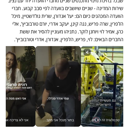
שבכל בחינת מינוי מתכנסים שניים מחברי הוועדה יחד עם נציב 
שירות המדינה - שניים שיושבים בוועדה לפי סבב קבוע. חברי 
הוועדה המכהנים כיום הם: יעל אנדורן, שרית גולדשטיין, מיכל 
הלפרין, שרה פריש, נגה קינן, יעקב אדרי, יורם טורבוביץ', אלי 
כהן, אמיר לוי ויוחנן לוקר. נתניהו מעוניין להסיר את ששת 
החברים הבאים: לוי, פריש, הלפרין, אנדורן, אדרי וטורבוביץ'.
טכנולוגיה זה לא רק בהייטק: גם תעשיית המזון הישראלית מאמצת כלי AI, אוטומציה וניתוח דאטה בזמן אמת
בתור מנכל אני מקבל מאות החלטות ביום, וה- Galaxy Z Fold8 Ultra עוזר לי לחתוך אותן מהר יותר_v
אני לא צריכה את המשרד: