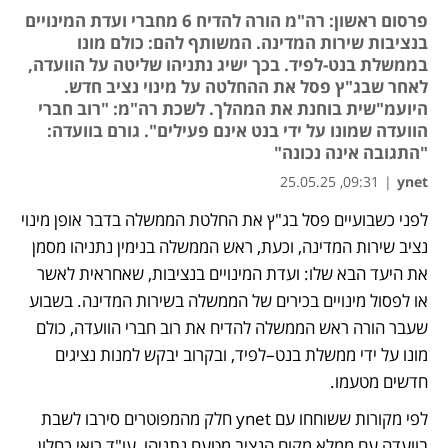
פרסום ראשון: רה"מ הורה להדיח 6 מחברי ועדת המינויים
בנציבות שירות המדינה. המשותף להם: כולם מונו
בממשלת בנט-לפיד. בכך ישיג נתניהו שליטה על הוועדה,
לאחר שבג"ץ פסל את ההחלטה על מינוי נציב חדש.
היועמ"שית בוחנת את המהלך. לשכת רה"מ: "רוב חברי
הוועדה שמונו על ידי בנט אינם פעילים". גורם בוועדה:
"התגובה אינה נכונה"
09:31, 25.05.25
|
ynet
לפני כשבועיים פסל בג"ץ את החלטת הממשלה בדבר אופן מינוי 
נציב שירות המדינה, וכעת, ראש הממשלה בנימין נתניהו מסמן 
את היעד הבא שלו: ועדת המינויים בנציבות, שאחראית לאשר 
או לפסול מינויים בכירים של הממשלה בשירות המדינה. בשבוע 
שעבר הורה ראש הממשלה להדיח את רוב חברי הוועדה, כולם 
מונו על ידי ממשלת בנט–לפיד, ובקרוב יבקש למנות נציגים 
חדשים מטעמו.
לפי מקורות ששוחחו עם ynet חלק מהמפוטרים סירבו לשבת 
בוועדה עם ממלא מקום הנציב מטעם נתניהו, עו"ד רואי כחלון, 