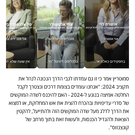
בתפקידים כאלה אי אפשר לחכות: אושרת לוי מניעה השקעות ענק מהטלפון_v
כלכליסט דיגיטל "חינוך הוא המשימה של החיים שלי"_v
אין שעה שלא התעסקתי במשבר - טל אלכסנדרוביץ’ שגב מנהלת משברים
סמוטריץ אמר כי זו גם עמדתו לגבי הדרך הנכונה לנהל את 
תקציב 2024: "אנחנו עומדים בצומת דרכים ונצטרך לקבל 
החלטה אמיצה בנוגע ל-2024 - האם להיכנס לשדה המוקשים 
של סדרי עדיפויות ובהכרח להצית את אש המחלוקת, או למצוא 
את הדרך לדלג מעל שדה המוקשים הזה ולהתייעל, להקטין 
הוצאות ולהגדיל הכנסות, ולעשות זאת בתוך מרחב של 
קונצנזוס".