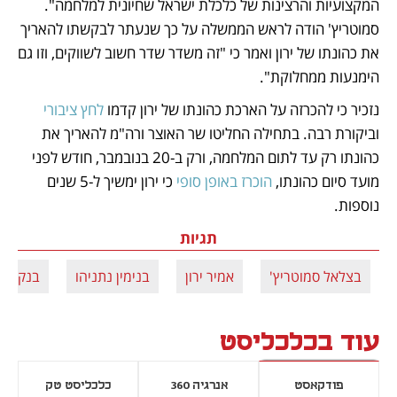
המקצועיות והרצינות של כלכלת ישראל שחיונית למלחמה". 
סמוטריץ' הודה לראש הממשלה על כך שנעתר לבקשתו להאריך 
את כהונתו של ירון ואמר כי "זה משדר שדר חשוב לשווקים, וזו גם 
הימנעות ממחלוקת". 
נזכיר כי להכרזה על הארכת כהונתו של ירון קדמו 
לחץ ציבורי
וביקורת רבה. בתחילה החליטו שר האוצר ורה"מ להאריך את 
כהונתו רק עד לתום המלחמה, ורק ב-20 בנובמבר, חודש לפני 
מועד סיום כהונתו, 
הוכרז באופן סופי
 כי ירון ימשיך ל-5 שנים 
נוספות. 
תגיות
בצלאל סמוטריץ'
אמיר ירון
בנימין נתניהו
בנק יש
עוד בכלכליסט
פודקאסט
אנרגיה 360
כלכליסט טק