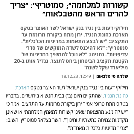
קשורות למלחמה"; סמוטריץ': "צריך
להרים הראש מהטבלאות"
חילוקי דעות בין נגיד בנק ישראל לשר האוצר בטקס
הארכת כהונת הנגיד. ירון מתח ביקורת מרומזת על
התקציב: "יש לבצע התאמות במדיניות הכלכלית".
סמוטריץ': "לא להיכנס לשדה המוקשים של סדרי
עדיפויות". נתניהו: "לא נוכל להמשיך במדיניות של
הקטנת תקציב הביטחון ביחס לתוצר. נגדיל אותו ב-20
מיליארד שקל לשנה"
שלמה טייטלבאום
|
12:49, 18.12.23
חילוקי דעות בין נגיד בנק ישראל לשר האוצר בטקס 
הארכת 
נפתח בכרטיסייה חדשה
נפתח בכרטיסייה חדשה
נפתח בכרטיסייה חדשה
כהונת הנגיד
, שהתקיים היום (ב') בבית הנשיא בירושלים. בדבריו 
בטקס מתח פרופ' אמיר ירון ביקורת מרומזת על התקציב ואמר כי 
"יש להימנע מהוצאות שאינן קשורות למאמץ המלחמתי או שאינן 
מקדמות צמיחה כתשתיות וחינוך". השר בצלאל סמוטריץ' השיב: 
"צריך מדיניות כלכלית מאחדת".