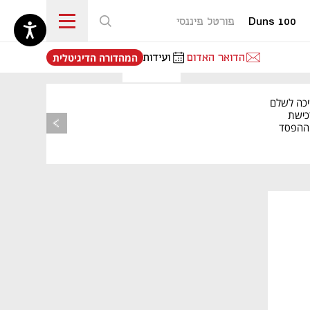
Duns 100
פורטל פיננסי
נפתח בכרטיסייה חדשה
הדואר האדום
ועידות
המהדורה הדיגיטלית
מאמר קניות
יכה לשלם
כישת
BASE: ההפסד
הרבעוני זינק ל-76