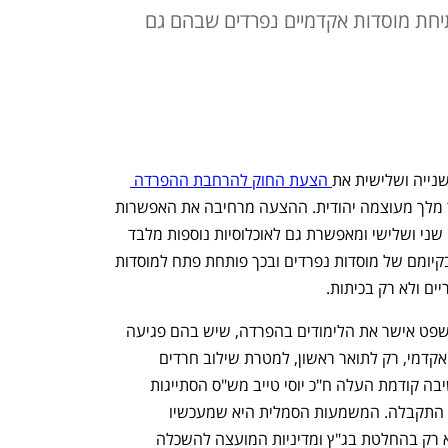
יחת מוסדות אקדמיים נפרדים שבהם גם
נייה ושלישית את
 הצעת החוק להרחבת ההפרדה 
, של ח"כ לימור סון הר מלך מעוצמה יהודית. ההצעה מרחיבה את האפשרות 
ללמוד בהפרדה מתואר ראשון גם לתארים שני ושלישי ומאפשרת גם לאוכלוסיות נוספות מלבד 
החרדים ללמוד בהם. ההצעה גם מכירה בקיומם של מוסדות נפרדים ובכך פותחת פתח למוסדות 
ם ולא רק בכיתות.
מדובר בהצעת חוק עוקפת בג"ץ. בית המשפט אישר את הלימודים בהפרדה, שיש בהם פגיעה 
קשה בחופש העיסוק של נשים ובחופש האקדמי, רק לתואר ראשון, למטרת שילוב חרדים 
בעבודה. כן אישר הפרדה רק בכיתות. בישיבה קודמת העלה ח"כ יוסי טייב מש"ס הסתייגות 
שלפיה יורחב החוק גם לתואר ראשון והיא התקבלה. המשמעות הסמלית היא שמעכשיו 
הלימודים בתואר ראשון מעוגנים בחוק ולא רק בהחלטת בג"ץ ומדיניות המועצה להשכלה 