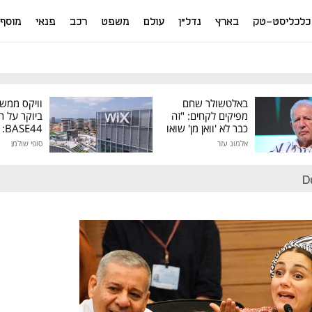
כלכליסט-טק
בארץ
נדל"ן
עולם
משפט
רכב
פנאי
מוסף
באלטשולר שחם
וויקס ממש
מפיקים לקחים: "זה
ביוקר על ר
כבר לא 'וואן מן' שואו
44
של גילעד"
אלמוג עזר
סופי שולמן
מיליון דולר
D