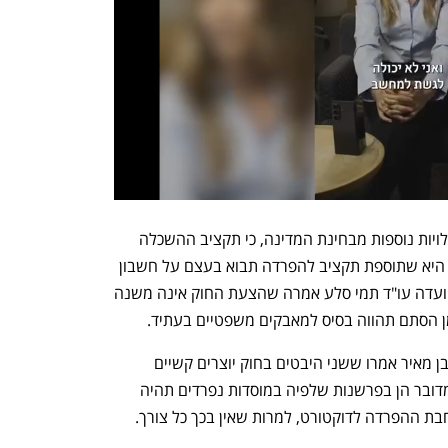
אלא שנציג האוצר הסביר שלהצעה אין עלויות נוספות מבחינת המדינה, כי תקציב ההשכלה 
הגבוהה סגור. המשמעות של דברים אלה היא שתוספת תקציב להפרדה תבוא בעצם על חשבון 
מוסדות אחרים. היועצת המשפטית של הוועדה עו"ד תמי סלע אמרה שהצעת החוק אינה משנה 
ן הסתם תהווה בסיס למאבקים משפטיים בעתיד.
סלע ונציגת משרד המשפטים עו"ד ליאת בן מאיר אמרו ששני היבטים בחוק יוצרים קשיים 
משמעותיים ופוגעים בעיקרון המידתיות. מדובר הן בפרשנות שלפיה במוסדות נפרדים תהיה 
בת ההפרדה לדוקטורט, למרות שאין בכך כל צורך.