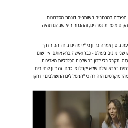
טייב נסוג מהסתייגות נוספת שלפיה תותר הפרדה במרחבים משותפים דוגמת מסדרונות 
וספריות. אלא שבחוק שולבה האפשרות להקים מוסדות נפרדים, וההנחה היא שבהם תהיה 
נשיאת המכללה האקדמית אחוה פרופ' יפעת ביטון אמרה בדיון כי "לימודים ביחד הם הדרך 
היחידה שלנו כחברה ללמוד לחיות יחד. יש שני מינים בעולם - גבר ואישה ברא אותם. אין שום 
הצדקה רעיונית להפרדה. לא ייתכן שחוק כזה יתקבל בלי לדון בהשלכות הכלכליות האדירות. 
נעבור למערכת כפולה. תקצוב אחד למשרתים בצבא ואלה שלא יקבלו פי כמה. זה דיון שחייבים 
לקיים. השמיכה קצרה". ח"כ נעמה לזימי מהדמוקרטים הזהירה כי "המסלולים המשולבים יידחקו 