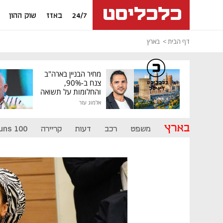
24/7
באזז
שוק ההון
דף הבית
בארץ
מחיר הבניין בארה"ב
צנח ב-90%,
כלכליסט
דיגיטל
והחלומות על תשואה
גבוהה התנפצו
אלמוג עזר
בארץ
משפט
רכב
דעות
קריירה
uns 100