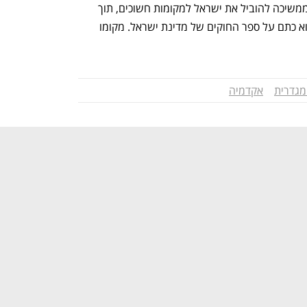
ח"כ עדי עזוז (ביחד) מסרה כי "הממשלה ממשיכה להוביל את ישראל למקומות חשוכים, תוך 
פגיעה מכוונת בזכויות נשים. החוק הזה הוא כתם על ספר החוקים של מדינת ישראל. מקומו 
מגדרית
אקדמיה