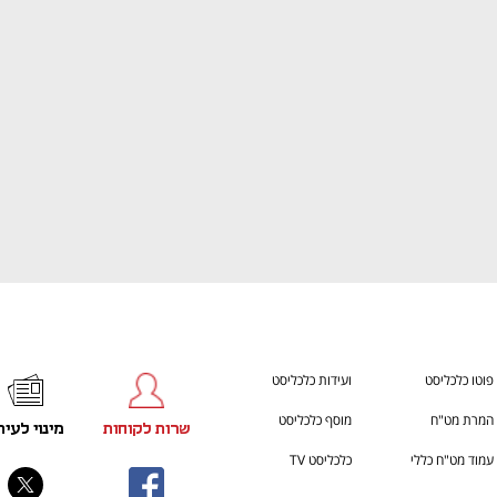
התכוננו לשלב הבא בצמיחה שלכם!
You're NXT
פוטו כלכליסט
ועידות כלכליסט
המרת מט"ח
מוסף כלכליסט
שרות לקוחות
מינוי לעית
עמוד מט"ח כללי
כלכליסט TV