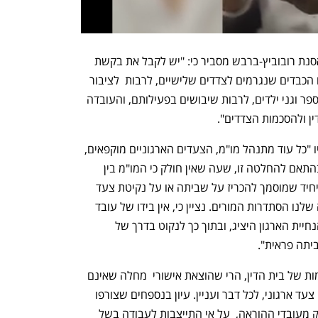
הרכב בית הדין בראשות סגנית הנשיאה אסנת רובוביץ-ברבש מסביר כי: "יש לקבל את בקשת 
המדינה, במיוחד נוכח אי הוודאות והנזקים הכבדים שנגרמים לצדדים שלישיים, לרבות  לציבור 
ההורים והתלמידים כתוצאה מסגירת בתי ספר וגני ילדים, לרבות שיבושים בפעילותם, והעובדה 
ן ולהסכמות הצדדים".
בית הדין מזכיר שביום ראשון הוציא צו לפיו "כל עוד מתנהל מו"מ, הצעדים הארגוניים מוקפאים, 
הרי שכלל עובדי ההוראה צריכים לפעול בהתאם להחלטה זו, שעה שאין חולק כי המו"מ בין 
הצדדים עדיין מתנהל". עוד הוא מציין: "היחיד שמוסמך להכריז על שביתה או על נקיטת צעד 
ארגוני, הוא ארגון העובדים היציג ובמקרה שלנו הסתדרות המורים. נציין כי, אין בידו של עובד 
בודד או קבוצת עובדים לשחרר עצמם מהנחיית הארגון היציג, ובתוך כך לנקוט בדרך של 
יתה פראית".
פסק הדין מזכיר כי "בהתאם לפסיקות קודמות של בית הדין, הרי שהוצאת אישורי  מחלה שאינם 
אותנטיים שנעשית באופן קולקטיבי, הינה צעד ארגוני, לכל דבר ועניין. עיון בנספחים שצורפו 
לבקשת המדינה מעלה כי אכן הודעות חלק מעובדי ההוראה,  על אי התייצבות לעבודה בשל 