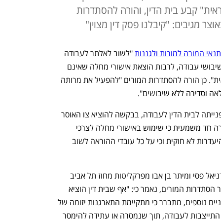
אית" קבע בית הדין, והורה להסתדרות
צר מגיבים: "קיבלנו פסק דין מצוין"
תנאי המורה למורות ולגננות
 "לשוב לאלתר לעבודה 
סדירה, מלאה ותקינה, ולהימנע מנקיטת שיבושי עבודה, לרבות הוצאת אישורי מחלה שאינם 
אותנטיים". וקבע כי מדובר ב"שביתה פראית". כן הורה להסתדרות המורים "להפעיל את מרותה 
אה וסדירה ללא שיבושים".
המדינה הגישה אמש בשעות הלילה את פנייתה לבית הדין לעבודה, בבקשה להוציא צו האוסר 
על שימוש בימי מחלה כשביתה, על הבהרה חד משמעית כי שימוש באישורי מחלה לצרכי 
מחאה איננו חוקי, כי לא ישולם שכר בגין היעדרות לא חוקית וכי על כל עובדי ההוראה לשוב 
בפניית המדינה שהוגשה ע"י עורכי הדין דניאל פסי ומיתר בן אבו מפרקליטות מחוז תל אביב 
(אזרחי) נגד הגוף היציג של המורים, כלומר הסתדרות המורים, נאמר כי: "אף שבית דין הוציא 
מלפניו צו האוסר על נקיטה בצעדים ארגוניים נוספים, מתברר כי מתקיימת התארגנות יזומה של 
עובדי הוראה אשר מוצאת את ביטויה באי התייצבות לעבודה, תוך שנמסרה או עתידה להימסר 