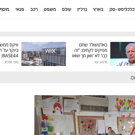
כלכליסט-טק
בארץ
נדל"ן
עולם
משפט
רכב
פנאי
מוסף
באלטשולר שחם
וויקס ממש
מפיקים לקחים: "זה
ביוקר על ר
כבר לא 'וואן מן' שואו
44
של גילעד"
אלמוג עזר
סופי שולמן
מיליון דולר
D