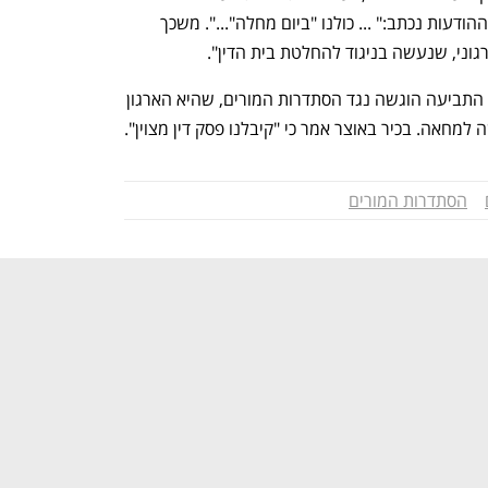
מחלה נעשו באופן קולקטיבי ואף בחלק מההודעות נכתב:" ... כולנו "ביום מחלה"...". משכך 
רגוני, שנעשה בניגוד להחלטת בית הדין". 
הדיון נערך ללא השתתפות השובתים שכן התביעה הוגשה נגד הסתדרות המורים, שהיא הארגון 
למחאה. בכיר באוצר אמר כי "קיבלנו פסק דין מצוין".
הסתדרות המורים