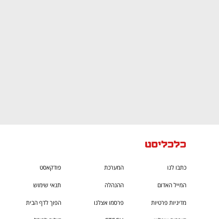
CTech – the
הבית של ההייטק הישראלי
כתבו לנו
המערכת
פודקאסט
המייל האדום
ההנהלה
תנאי שימוש
מדיניות פרטיות
פרסמו אצלנו
הפוך לדף הבית