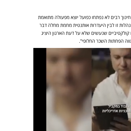
לטענת המדינה, "התוצאה לפיהן מוסדות חינוך רבים לא נפתחו כפועל יוצא מפעולה מתואמת 
ומאורגנת זו, מלמדת אף היא כי אין בין התנהלות זו לבין היעדרות אותנטית מחמת מחלה דבר 
וחצי דבר. מדובר, אפוא, בצעדים ארגוניים קולקטיביים שנעשים שלא על דעת הארגון היציג 
וה הפחתות השכר החלופי".