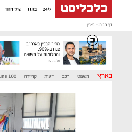
24/7
באזז
שוק ההון
דף הבית
בארץ
מחיר הבניין בארה"ב
צנח ב-90%,
כלכליסט
דיגיטל
והחלומות על תשואה
גבוהה התנפצו
אלמוג עזר
בארץ
משפט
רכב
דעות
קריירה
uns 100