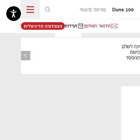
Duns 100
פורטל פיננסי
נפתח בכרטיסייה חדשה
הדואר האדום
ועידות
המהדורה הדיגיטלית
יכה לשלם
כישת
BASE: ההפסד
הרבעוני זינק ל-76