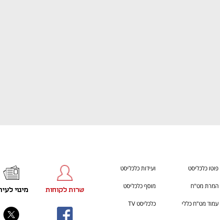
ענף במתח גבוה
מדברים כלכלה, עסקים ומה שב
פוטו כלכליסט
ועידות כלכליסט
המרת מט"ח
מוסף כלכליסט
שרות לקוחות
מינוי לעית
עמוד מט"ח כללי
כלכליסט TV