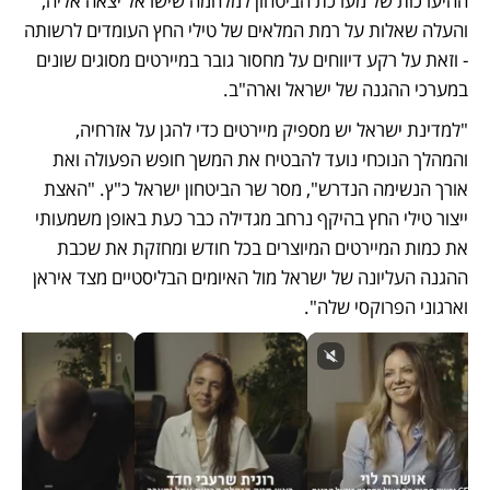
ההיערכות של מערכת הביטחון למלחמה שישראל יצאה אליה, 
והעלה שאלות על רמת המלאים של טילי החץ העומדים לרשותה 
- וזאת על רקע דיווחים על מחסור גובר במיירטים מסוגים שונים 
במערכי ההגנה של ישראל וארה"ב.
"למדינת ישראל יש מספיק מיירטים כדי להגן על אזרחיה, 
והמהלך הנוכחי נועד להבטיח את המשך חופש הפעולה ואת 
אורך הנשימה הנדרש", מסר שר הביטחון ישראל כ"ץ. "האצת 
ייצור טילי החץ בהיקף נרחב מגדילה כבר כעת באופן משמעותי 
את כמות המיירטים המיוצרים בכל חודש ומחזקת את שכבת 
ההגנה העליונה של ישראל מול האיומים הבליסטיים מצד איראן 
וארגוני הפרוקסי שלה".