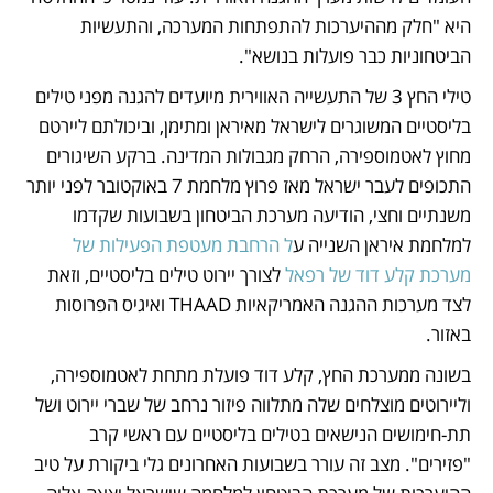
היא "חלק מההיערכות להתפתחות המערכה, והתעשיות 
הביטחוניות כבר פועלות בנושא".
טילי החץ 3 של התעשייה האווירית מיועדים להגנה מפני טילים 
בליסטיים המשוגרים לישראל מאיראן ומתימן, וביכולתם ליירטם 
מחוץ לאטמוספירה, הרחק מגבולות המדינה. ברקע השיגורים 
התכופים לעבר ישראל מאז פרוץ מלחמת 7 באוקטובר לפני יותר 
משנתיים וחצי, הודיעה מערכת הביטחון בשבועות שקדמו 
למלחמת איראן השנייה ע
ל הרחבת מעטפת הפעילות של 
מערכת קלע דוד של רפאל
 לצורך יירוט טילים בליסטיים, וזאת 
לצד מערכות ההגנה האמריקאיות THAAD ואיגיס הפרוסות 
באזור.
בשונה ממערכת החץ, קלע דוד פועלת מתחת לאטמוספירה, 
וליירוטים מוצלחים שלה מתלווה פיזור נרחב של שברי יירוט ושל 
תת-חימושים הנישאים בטילים בליסטיים עם ראשי קרב 
"פזירים". מצב זה עורר בשבועות האחרונים גלי ביקורת על טיב 