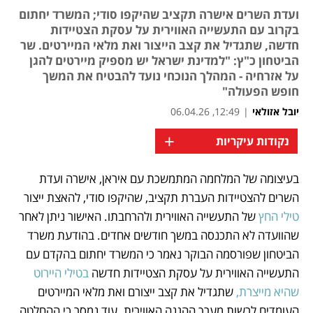
ועדת השרים אישרה תקציב שהיקפו סודי; המשרד יחתום
בקרוב עם התעשייה האווירית על עסקת הצטיידות
חדשה, שתגדיל את קצב הייצור ואת מלאי המיירטים. שר
הביטחון כ"ץ: "למדינת ישראל יש מספיק מיירטים להגן
על אזרחיה - המהלך הנוכחי נועד להבטיח את המשך
חופש הפעולה"
יובל אזולאי
|
12:49, 06.04.26
+
נקודות עיקריות
בעיצומה של המלחמה המתמשכת עם איראן, אישרה ועדת 
נפתח בכרטיסייה חדשה
נפתח בכרטיסייה חדשה
נפתח בכרטיסייה חדשה
השרים להצטיידות העברת תקציב, שהיקפו סודי, להאצת ייצור 
טילי החץ
 של התעשייה האווירית ולהרחבתו. האישור ניתן לאחר 
שהוועדה לא התכנסה במשך חודשים אחדים. בהודעת משרד 
הביטחון שפורסמה הבוקר נאמר כי המשרד יחתום בהקדם עם 
התעשייה האווירית על עסקת הצטיידות חדשה
 בטילי היירוט 
שהיא מייצרת,
 שתגדיל את קצב ייצורם ואת מלאי המיירטים 
העומדים לרשות מערך ההגנה האווירית. עוד נמסר כי ההחלטה 