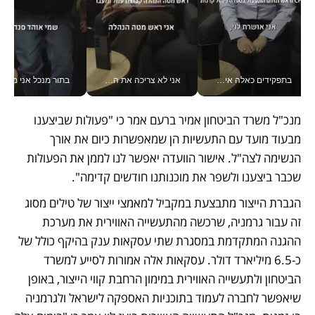
בתפקידים כאלה אי אפשר לחכות: אושרת לוי מניעה השקעות ענק מהטלפון_v
אני לא צריכה את המשרד: רונית שרעבי-חדד מנהלת ארגון של 30000 עובדים מכל מקום_v
בתור מנכל אני מקבל מאות הח
מנכ"ל משרד הביטחון אמיר ברעם אמר כי "פעולות שביצענו 
מבעוד מועד עם התעשיות הן שמאפשרות כיום את אורך 
הנשימה לצה"ל. אישור הוועדה יאפשר לנו לממן את הפעולות 
שכבר ביצענו ולשפר את מוכנותנו חודשים קדימה".
הגברת הייצור מתבצעת במקביל למאמצי ייצור של טילים מסוג 
זה עבור גרמניה, שרכשה מהתעשייה האווירית את מערכת 
ההגנה המתקדמת במסגרת שתי עסקאות ענק בהיקף כולל של 
כ-6.5 מיליארד דולר. עסקאות אלה אמורות לסייע למשרד 
הביטחון ולתעשייה האווירית במימון הרחבת קווי הייצור, באופן 
שיאפשר לחברה לעמוד בתוכניות האספקה לישראל ולגרמניה 