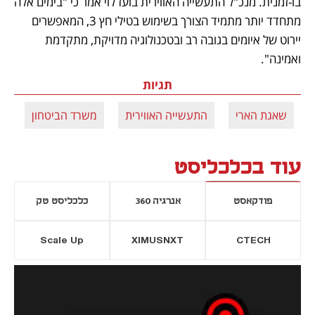
בו-זמנית. מנכ"ל התעשייה האווירית בועז לוי אמר כי "בימים אלה 
מתחדד יותר מתמיד הצורך בשימוש בטילי חץ 3, המאפשרים 
יירוט של איומים בגובה רב ובטכנולוגיה מדויקת, מתקדמת 
ואמינה".
תגיות
שאגת הארי
התעשייה האווירית
משרד הביטחון
עוד בכלכליסט
פודקאסט
אנרגיה 360
כלכליסט טק
Scale Up
XIMUSNXT
CTECH
יסייה חדשה
נפתח בכרטיסייה חדשה