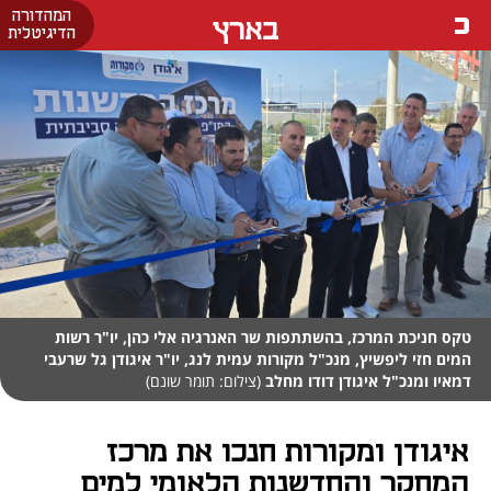
המהדורה
בארץ
הדיגיטלית
טקס חניכת המרכז, בהשתתפות שר האנרגיה אלי כהן, יו"ר רשות
המים חזי ליפשיץ, מנכ"ל מקורות עמית לנג, יו"ר איגודן גל שרעבי
דמאיו ומנכ"ל איגודן דודו מחלב
(צילום: תומר שונם)
איגודן ומקורות חנכו את מרכז
המחקר והחדשנות הלאומי למים