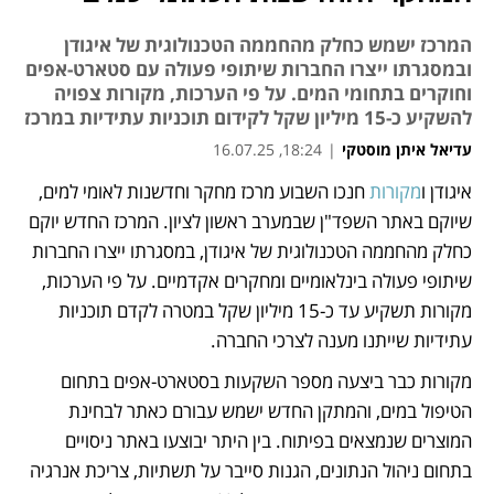
המרכז ישמש כחלק מהחממה הטכנולוגית של איגודן
ובמסגרתו ייצרו החברות שיתופי פעולה עם סטארט-אפים
וחוקרים בתחומי המים. על פי הערכות, מקורות צפויה
להשקיע כ-15 מיליון שקל לקידום תוכניות עתידיות במרכז
עדיאל איתן מוסטקי
|
18:24, 16.07.25
איגודן ו
מקורות
 חנכו השבוע מרכז מחקר וחדשנות לאומי למים, 
נפתח בכרטיסייה חדשה
שיוקם באתר השפד"ן שבמערב ראשון לציון. המרכז החדש יוקם 
כחלק מהחממה הטכנולוגית של איגודן, במסגרתו ייצרו החברות 
שיתופי פעולה בינלאומיים ומחקרים אקדמיים. על פי הערכות, 
מקורות תשקיע עד כ-15 מיליון שקל במטרה לקדם תוכניות 
עתידיות שייתנו מענה לצרכי החברה. 
מקורות כבר ביצעה מספר השקעות בסטארט-אפים בתחום 
הטיפול במים, והמתקן החדש ישמש עבורם כאתר לבחינת 
המוצרים שנמצאים בפיתוח. בין היתר יבוצעו באתר ניסויים 
בתחום ניהול הנתונים, הגנות סייבר על תשתיות, צריכת אנרגיה 