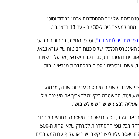
המשטרה הגיעה היום (ה') להסכמות עם סנגוריהם של יו"ר ההסתדרות ארנון בר דוד וסוכן 
 ל-30 יום - עד 13 בדצמבר.
בפרשת "יד לוחצת יד"
. על פי החשד, בר דוד ביחד עם 
בכירים נוספים בהסתדרות פעלו לקדם את האינטרס הכלכלי של סוכנות הביטוח של עזרא גבאי, 
ללא מכרזים, לוועדי העובדים השונים שמאוגדים בהסתדרות, כגון רכבת ישראל, אל על ורשויות 
מקומיות. בתמורה, כך החשד, קיבלו בר-דוד, אשתו ובכירים נוספים בהסתדרות מגבאי טובות 
בר דוד וגבאי עצורים זה 11 יום, מאז יום שני שעבר. לשניים מיוחסות עבירות שוחד, מרמה, 
הלבנת הון, העלמות מס, קשירת קשר לפשע ועוד. המשטרה ביקשה להאריך את מעצרם של 
 שעליה לבצע שיש חשש לשיבושן. 
בר דוד ישהה במעצר בית בבית בנו אסף בבאר יעקב, בפיקוח של בני משפחה. בתנאי השחרור 
של בר דוד למעצר בית נקבע גם שהוא יורחק מכל גופי ההסתדרות למרחק שלא יפחת מ-500 
מטר למשך 30 יום מיום שחרורו, ובתקופה זו ייאסר עליו ליצור קשר ישיר או עקיף עם המעורבים 