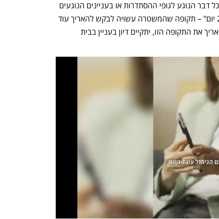
בפרשה. בנוסף יוטל עליו איסור לעסוק "בכל דבר הנוגע לגופי ההסתדרות או בעניינים הנוגעים 
באופן ישיר או עקיף להסתדרות, למשך 21 יום" – תקופה שהמשטרה עשויה לבקש להאריך עוד 
יותר. בכל מקרה, אם המשטרה תבקש להאריך את התקופה הזו, יתקיים דיון בעניין בבית 