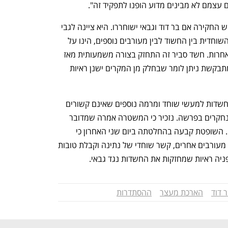
 עצמם לא מבינים מדוע הופנו לתפקיד זה". 
השופטת קבעה כי עדיין ישנו חשש לשיבוש החקירה אם בר דוד וגבאי ישוחררו. היא ציינה לגבי 
בר דוד כי "החשד הסביר הנוגע למערכת השוחדית בין החשוד לבין מעורבים נוספים, הינו על 
פני מספר מישורים כספיים וטובות הנאה אחרות. חשד סביר זה התחזק בצורה משמעותית מאז 
הארכת המעצר הקודמת, ואף בזהירות המתבקשת ניתן לומר שבחלק מן המקרים ישנן ראיות 
לגבי גבאי, המשטרה הבהירה כי נבדקים חשדות למעשי שוחד ומרמה נוספים שאינם קשורים 
רק לבר דוד אלא לגורמים רבים אחרים, הנחקרים בפרשה. נזכיר כי המשטרה אמרה שמדובר 
ב"מגה פרשייה, הכוללת 13 תתי-פרשיות". השופטת קבעה בהחלטתה ביום שני האחרון כי 
"החשוד קשר יחד עם אחרים, ביניהם ובין מעורבים אחרים, קשר שוחדי של נתינה וקבלת טובות 
בפניה ראיות שמחזקות את החשדות נגד גבאי.
ר דוד
הארכת מעצר
ההסתדרות