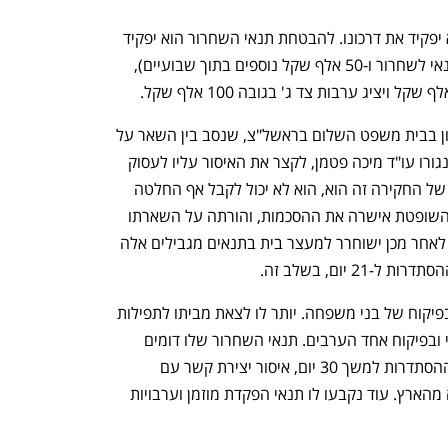
עוד יוצא נגדו צו עיכוב יציאה מהארץ והוא יפקיד את דרכונו. להבטחת תנאי השחרור הוא יפקיד 
מזומן בגובה 100 אלף שקל (מחציתם כתנאי לשחרור ו-50 אלף שקל נוספים בתוך שבועיים), 
השופטת דורית סבן נוי אמרה במהלך הדיון בבית משפט השלום בראשל"צ, שנסב בין השאר על 
בקשתו של בר דוד, שהוגשה באמצעות סנגורו עו"ד מיכה פטמן, לקצר את האיסור עליו לעסוק 
בענייני ההסתדרות, כי "זה לא יקרה. הלב של החקירה זה הוא, הוא לא יכול לקבל אף החלטה 
בארגון הזה. צריך למצוא פתרון, מחליף". השופטת אישרה את ההסכמות, והורתה על השארתו 
של בר דוד במעצר עד מחר (ו') בצהריים, לאחר מכן ישוחרר למעצר בית בתנאים מגבילים אלה 
גבאי ישהה במעצר בית בביתו ברמת גן, בפיקוח של בני משפחה. יותר לו לצאת מביתו לתפילות 
יום שישי בבית הכנסת הסמוך לביתו בליווי ובפיקוח אחד הערבים. תנאי השחרור שלו דומים 
לאלה של בר דוד, כולל הרחקה ממשרדי ההסתדרות למשך 30 יום, איסור יצירת קשר עם 
המעורבים בתיק ל-30 יום וצו עיכוב יציאה מהארץ. עוד נקבעו לו תנאי הפקדת מוזמן וערבויות 