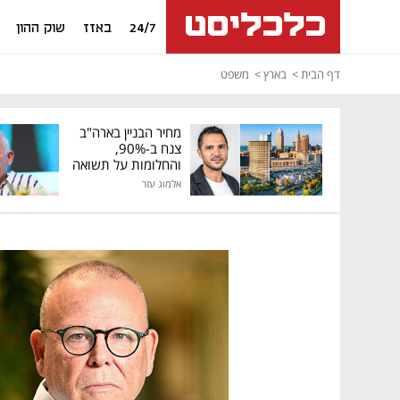
24/7
באזז
שוק ההון
דף הבית
בארץ
משפט
מחיר הבניין בארה"ב
צנח ב-90%,
והחלומות על תשואה
גבוהה התנפצו
אלמוג עזר