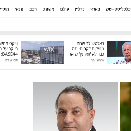
כלכליסט-טק
בארץ
נדל"ן
עולם
משפט
רכב
פנאי
מוסף
באלטשולר שחם
וויקס ממש
מפיקים לקחים: "זה
ביוקר על ר
כבר לא 'וואן מן' שואו
44
של גילעד"
אלמוג עזר
סופי שולמן
מיליון דולר