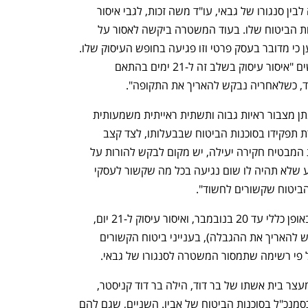
במהלך הדיון היתה מחלוקת בין המשטרה לבין סנגורו של גבאי, עו"ד משה זכות, לגבי איסור 
העיסוק של גבאי באופן כללי בענייני סוכנות הביטוח שלו. בעוד המשטרה ביקשה לאסור על 
גבאי כל עיסוק בביטוח, סנגורו התנגד וטען כי מדובר בעסק פרטי וזו פגיעה בחופש העיסוק שלו. 
נציגת המשטרה אמרה בדיון כי הם מבקשים "איסור עיסוק בשלב זה ל-21 ימים בהתאם 
ד, כשלאחריה נבקש להאריך את התקופה". 
נציגת המשטרה אמרה עוד בדיון כי "בהינתן מצבור ראיות גבוה ותשתית ראייתית משמעותית 
לפיה החשוד עבר עבירות חמורות במסגרת תפקידו בסוכנות הביטוח שבבעלותו, לצד קצב 
התקדמות אינטנסיבי של היחידה החוקרת המבטיח חקירה יעילה, יש מקום לבקש להורות על 
הרחקתו של החשוד. אנחנו מבקשים כרגע שלא תהיה לו שום נגיעה בכל מה שקשור לעסקי 
ביטוח שקשורים לחשוד". 
לבסוף נקבע איסור עיסוק בענייני ביטוח באופן כללי עד 20 בנובמבר, ואיסור עיסוק ל-21 יום, 
בשלב זה (המשטרה כאמור מתכוונת לבקש להאריך את ההגבלה), בענייני ביטוח הקשורים 
פי רשימה שתמסור המשטרה לסנגורו של גבאי.  
אתמול, אחרי 10 ימים במעצר, שוחררו למעצר בית אשתו של בר דוד, הילה בר דוד קניסטר, 
ובנו של עזרא גבאי, אסף גבאי, המשמש כסמנכ"ל בסוכנות הביטוח של אביו. השניים, שגם להם 