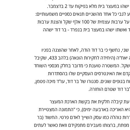
מיוחסות עבירות דומות במסגרת הפרשה, ישהו במעצר בית מלא בפיקוח עד 2 בדצמבר. 
להבטחת תנאי השחרור, בית המשפט קבע לגבי כל אחד מהשניים תנאים כספיים משמעותיים: 
הפקדת מזומן של 100 אלף שקל, חתימה על ערבות עצמית של 100 אלף שקל והצגת ערבות 
צד ג' בגובה 100 אלף שקל. יצוין כי בר דוד ואשתו ישהו במעצר בית בנפרד - בר דוד ישהה 
, ביום שני, נחשף כי בר דוד הודה, לאחר שהוצגה בפניו 
בחקירה הקלטה מהאזנות הסתר שביצעה יאח"ה (היחידה לחקירות הונאה) בלהב 433, שקיבל 
כספים במזומן מגבאי – בסך הכל 30 אלף שקל. המשטרה טוענת כי מדובר בחלק מכספי השוחד 
נפתח בכרטיסייה חדשה
נפתח בכרטיסייה חדשה
לכאורה שקיבל בר דוד מגבאי על מנת שיקדם את האינטרסים העסקיים שלו בהסתדרות 
ובשלוחותיה, ויקדם אותו להיות סוכן הביטוח בגופים שונים. סנגורו של בר דוד, עו"ד מיכה פטמן, 
בר דוד שטרם הוחזרה. 
השופטת דורית סבן נוי כתבה בהחלטתה, עת קיבלה חלקית את בקשת הארכת המעצר 
(המשטרה ביקשה תשעה ימים נוספים, והיא האריכה בארבעה ימים), כי "התמונה המצטיירת 
מחומרי החקירה מדאיגה. דומה כי ההסתדרות נוהלה כמו עסק השייך לאדם פרטי. החשוד (בר 
ענף במתח גבוה
מדברים כלכלה, עסקים ומה שב
דוד - ע"ק), ברצותו ממנה אנשים לתפקיד מפתח, ברצותו מעבירם מתפקידם וזאת כאשר לעתים 