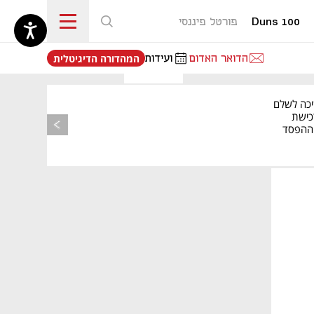
Duns 100
פורטל פיננסי
נפתח בכרטיסייה חדשה
הדואר האדום
ועידות
המהדורה הדיגיטלית
יכה לשלם
כישת
BASE: ההפסד
הרבעוני זינק ל-76