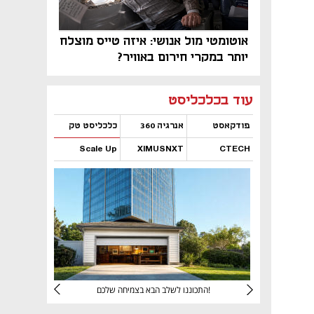
אוטומטי מול אנושי: איזה טייס מוצלח
יותר במקרי חירום באוויר?
נפתח בכרטיסייה חדשה
נפתח בכרטיסייה חדשה
נפתח בכרטיסייה חדשה
נפתח בכרטיסייה חדשה
נפתח בכרטיסייה חדשה
נפתח בכרטיסייה חדשה
עוד בכלכליסט
פודקאסט
אנרגיה 360
כלכליסט טק
Scale Up
XIMUSNXT
CTECH
נפתח בכרטיסייה חדשה
נפתח בכרטיסייה חדשה
נפתח בכרטיסייה חדשה
נפתח בכרטיסייה חדשה
יניהם
התכוננו לשלב הבא בצמיחה שלכם!