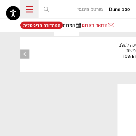
Duns 100
פורטל פיננסי
נפתח בכרטיסייה חדשה
הדואר האדום
ועידות
המהדורה הדיגיטלית
יכה לשלם
כישת
BASE: ההפסד
הרבעוני זינק ל-76