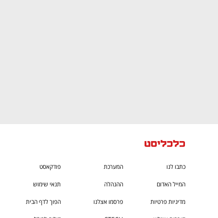
CTech – the
הבית של ההייטק הישראלי
כתבו לנו
המערכת
פודקאסט
המייל האדום
ההנהלה
תנאי שימוש
מדיניות פרטיות
פרסמו אצלנו
הפוך לדף הבית