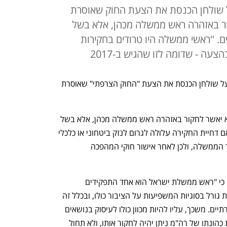
ל שולחן הכנסת את הצעת החוק שאוסרת
ר באזהרה ראש ממשלה מכהן, אלא בשל
מים. "ראשי ממשלה היו טרודים בחקירות
ה - שדומה לזו שהגיש ב-2017
ח"כ דוד אמסלם (הליכוד) הניח היום (ב') על שולחן הכנסת את הצעת "החוק הצרפתי" שאוסרת 
לפי ההצעה, היועץ המשפטי לממשלה לא יאשר לחקור באזהרה ראש ממשלה מכהן, אלא בשל 
עבירת מין, אלימות, ביטחון או סמים - או אם דחיית החקירה עלולה לגרום לנזק ביטחוני או כלכלי 
משמעותי. מדובר בהצעת תיקון לחוק יסוד הממשלה, ולכן לאחר אישור חוקי המהפכה 
בדברי ההסבר להצעת החוק כתב אמסלם כי "ראש ממשלת ישראל הוא אחד התפקידים 
המורכבים ביותר. עליו לקבל החלטות הרות גורל בסוגיות המשפיעות על הציבור כולו, ובכלל זה 
מהלכים מדיניים, ביטחוניים, כלכליים וחברתיים. משכך, עליו להיות מכוון כולו לעיסוק בנושאים 
אלה". לפי הצעת החוק, לאחר תום תקופת כהונתו של רה"מ ניתן יהיה לחקור אותו, ולא תחול 