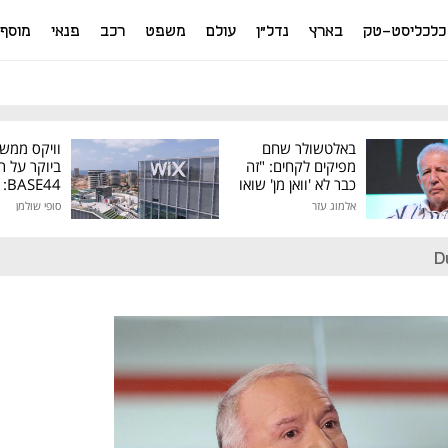
כלכליסט-טק
בארץ
נדל"ן
עולם
משפט
רכב
פנאי
מוסף
באלטשולר שחם
וויקס ממש
מפיקים לקחים: "זה
ביוקר על ר
כבר לא 'וואן מן' שואו
44
של גילעד"
אלמוג עזר
סופי שולמן
מיליון דולר
D