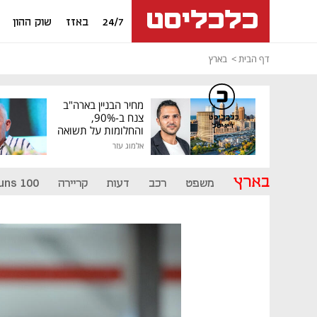
24/7
באזז
שוק ההון
דף הבית
בארץ
מחיר הבניין בארה"ב
צנח ב-90%,
כלכליסט
דיגיטל
והחלומות על תשואה
גבוהה התנפצו
אלמוג עזר
בארץ
משפט
רכב
דעות
קריירה
uns 100