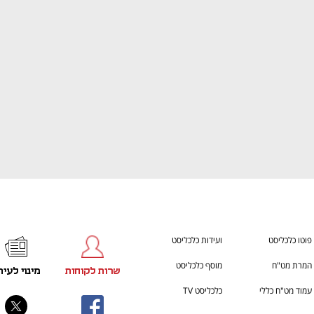
ענף במתח גבוה
מדברים כלכלה, עסקים ומה שב
פוטו כלכליסט
ועידות כלכליסט
המרת מט"ח
מוסף כלכליסט
שרות לקוחות
מינוי לעית
עמוד מט"ח כללי
כלכליסט TV