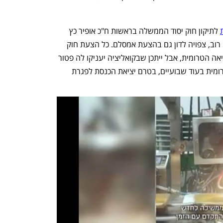
 לתיקון חוק יסוד הממשלה בראשות ח"כ אופיר כץ 
(הליכוד). הוועדה הזו, שבה יש לקואליציה רוב, צפויה לדון גם בהצעת אמסלם. כל הצעת חוק 
ממתינה 45 ימים ממועד הגשתה עד לקריאה הטרומית, אבל ייתכן שבקואליציה יעניקו לה פטור 
מחובת הנחה של 45 יום כך שתאושר בטרומית בעוד שבועיים, בטרם יציאת הכנסת לפגרת 