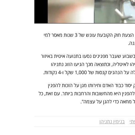
בתוך כך, ח"כ דן אילוז (הליכוד) הגיש היום הצעת חוק הקובעת עונש של 3 שנות מאסר למי 
ה. 
הצעת החוק הוגשה לאחר שביום חמישי בשבוע שעבר מפגינים נסעו בתנועה איטית באיזור 
נתב"ג לקראת מועד טיסתו של רה"מ נתניהו לאיטליה, וכתוצאה מכך הגיעו הזוג נתניהו 
נסות של 1,000 שקל ו-4 נקודות.
בדברי ההסבר להצעת החוק נכתב כי "חוק יסוד כבוד האדם וחירותו מגן על הזכות להפגין 
ולמחות על רקע פוליטי או  חברתי. הזכות להפגין היא מהחשובות והרחבות ביותר. עם זאת, כל 
ל מחאה כדי להגן על עצמה".
תי
בנימין נתניהו