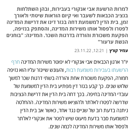
למרות הרשעת אבי אנקורי בעבירות, ובהן השתלחות
בנציב הכבאות לשעבר ואי קיום הוראות שיטתי ולאורך
זמן, בית הדין למשמעת דחה בגזר דינו את דרישת המדינה
לפטרו ולפסול אותו משירות המדינה, והסתפק בנזיפה,
הפקעת משכורת והורדה בדרגות השכר. המדינה: "בוחנים
הגשת ערעור"
עמיר קורץ
|
12:21, 23.11.22
יו"ר ארגון הכבאים אבי אנקורי לא יפוטר משירות המדינה 
חרף 
נפתח בכרטיסייה חדשה
נפתח בכרטיסייה חדשה
נפתח בכרטיסייה חדשה
נפתח בכרטיסייה חדשה
הרשעתו בעבירות משמעת רבות
, והעונש שייגזר עליו הוא נזיפה 
חמורה, הפקעת משכורת אחת והורדה בשתי דרגות שכר למשך 
שלוש שנים. כך קבע בגזר דין מפתיע בית הדין למשמעת של 
עובדי המדינה בחיפה. בכך דחה בית הדין את דרישת הנציבות 
שדרשה לפטרו לאלתר ולהוציאו משירות המדינה. ההחלטה 
ניתנה בדעת רוב של שניים נגד אחד, כאשר אב בית הדין 
למשמעת סבר בדעת מיעוט שיש לפטר את אנקורי לאלתר 
ולפסול אותו משירות המדינה לכמה שנים. 