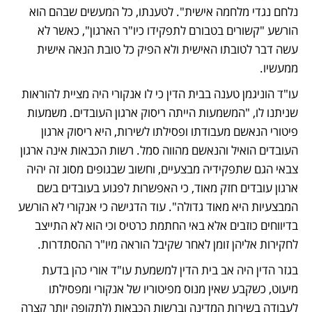
נלחם נגדי מלחמה אישית". לטענתו, כל המעשים שבהם הוא 
הורשע "קשורים בטבורם לתפקידו כיו"ר הארגון", כאשר לא 
עשה דבר לטובתו האישית ולא הפיק כל טובת הנאה אישית 
ממעשיו. 
עו"ד הוניגמן טענה בבית הדין כי לו אנקורי היה מציית להוראות 
שניתנו לו, "המשמעות הייתה ריסוק ארגון העובדים. משמעות 
פיטורי הנאשם מעבודתו ופסילתו לשירות, היא ריסוק ארגון 
העובדים הואיל והנאשם מהווה סמל. רשות הכבאות אינה ארגון 
צבאי הגם שתפקידיה מבצעיים, וחשוב שבגופים מסוג זה יהיה 
ארגון עובדים חזק מאוד, כי האפשרות לפגוע בעובדים בשם 
המבצעיות היא מאוד גדולה". עוד הדגישה כי אנקורי לא הורשע 
בדיווחים כוזבים אלא באי החתמת כרטיס וכי הוא לא התייצב 
לחקירות אליהן זומן לאחר שקיבל הוראה מיו"ר ההסתדרות.    
בגזר הדין היה אב בית הדין למשמעת עו"ד אורי כהן בדעת 
מיעוט, כשקבע שאין מנוס מפיטוריו של אנקורי ומפסילתו 
לעבודה בשירות המדינה וברשות הכבאות (לתקופה יותר קצרה 