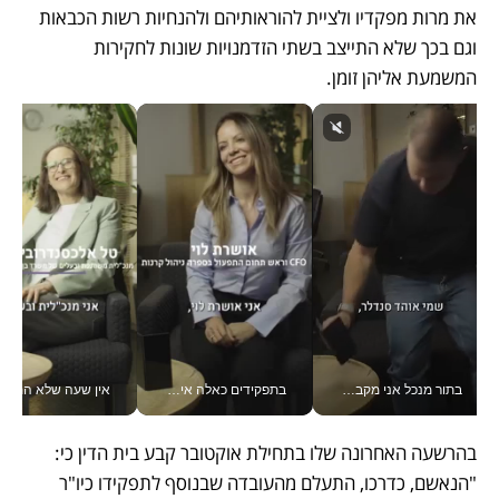
את מרות מפקדיו ולציית להוראותיהם ולהנחיות רשות הכבאות 
וגם בכך שלא התייצב בשתי הזדמנויות שונות לחקירות 
המשמעת אליהן זומן. 
בתור מנכל אני מקבל מאות החלטות ביום, וה- Galaxy Z Fold8 Ultra עוזר לי לחתוך אותן מהר יותר_v
בתפקידים כאלה אי אפשר לחכות: אושרת לוי מניעה השקעות ענק מהטלפון_v
אין שעה שלא התעסקתי במשבר - טל אלכסנדרוביץ’ שגב מנהלת משברים
בהרשעה האחרונה שלו בתחילת אוקטובר קבע בית הדין כי: 
"הנאשם, כדרכו, התעלם מהעובדה שבנוסף לתפקידו כיו"ר 