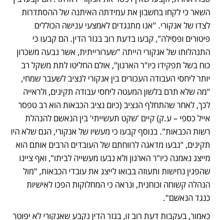
השאר כי לקחו בחשבון את עמידתה האיתנה של ההסתדרות 
לצדו של אנקורי. "אנו מתנגדים לאמצעי ענישה הכוללים 
פיטורים ופסילה", קבעו בדעת רוב בגזר הדין. הם קבעו כי 
התנהלותו של אנקורי הייתה "שערורייתית, אשר נבעה משכרון 
כוח בשל תפקידו כיו"ר הארגון", אולם החליטו לתת משקל רב 
יותר ליחסי העבודה העכורים בין אנקורי לנציב לשעבר שמחי, 
"מה שלא תרם בלשון המעטה ליחסי עבודה תקינים, ולראייה 
לכך, לאחר שהתחלף הנציב (כיום נציב הכבאות הוא רב טפסר 
אייל כספי – ע.ק) קיים 'שקט תעשייתי' בין הנאשם להנהלת 
רשות הכבאות". בנוסף קבעו כי מעשיו של אנקורי, הגם שלא היו 
תקינים, "נבעו מדאגה לרווחתם של העובדים הרבים אותם הוא 
מייצג נאמנה כיו"ר הארגון ולא נבעו מעשייה לביתו", ואף ציינו 
שהפגין נחישות ותעוזה בבואו לייצג את עובדי הכבאות, "מול 
הנהלה קשוחה וכוחנית, ונראה כי המחלוקות הפכו לאישיות 
כנגד הנאשם".
כאמור, בעקבות דעת רוב זו, בגזר הדין נקבע שאנקורי לא יפוטר 