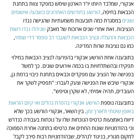
אנקורי, שמלבד היותו יו"ר הארגון שימש כמפקד צוות בתחנת 
הכבאות בחיפה, 
הורשע בחודשים האחרונים בשבעה אישומים 
שונים
 במסגרת כמה תובענות משמעתיות שהגישה נגדו 
הנציבות. זאת אחרי שנים ארוכות של מאבק 
שניהלו נגדו רשות 
הכבאות וההצלה ונציב הכבאות לשעבר רב טפסר דדי שמחי
, 
כמו גם נציבות שרות המדינה.
בתובענה אחת הורשע אנקורי בהפרעה לנציב הכבאות במילוי 
תפקידו ובהשתלחויות בו בכמה אירועים שונים. כך למשל 
בפגישה של הנציב עם מפקדים וכבאים בתחנת כיבוי ברמת גן, 
אנקורי שיבש את הפגישה וצעק לעברו: "תפסיק לשקר את 
העובדים, תהיה אמיתי, לא שקרן וטיפש".  
בתובענה נוספת 
הורשע אנקורי בהפרת נהלים ואי קיום הוראות 
באופן שיטתי ולאורך זמן
. בין השאר, אנקורי הורשע בכך שלא 
דיווח באמצעות כרטיס הנוכחות שלו על נוכחות בעבודה כנדרש 
וכי בהזדמנויות שונות החתים את כרטיסו בתחנה אחרת הסמוכה 
למקום מגוריו, בניגוד לנהלים, שבהזדמנויות רבות סירב לקבל 