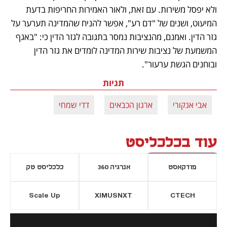
ולא יפסל משירות. עם זאת, ולאור האמירות החריפות בדעת 
המיעוט, ושנים של "דם רע", אפשר להניח שהמדינה תערער על 
גזר הדין. ואמנם, מהנציבות נמסר בתגובה לגזר הדין כי: "באגף 
המשמעת של נציבות שירות המדינה לומדים את גזר הדין 
ובוחנים הגשת ערעור".   
תגיות
אבי אנקורי
ארגון הכבאים
דדי שמחי
עוד בכלכליסט
פודקאסט
אנרגיה 360
כלכליסט טק
Scale Up
XIMUSNXT
CTECH
יסייה חדשה
נפתח בכרטיסייה חדשה