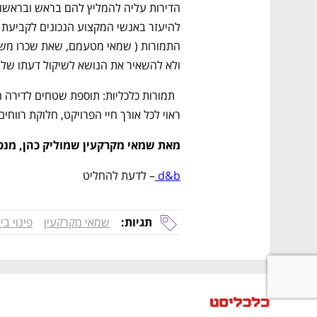
להיעזר באנשי המקצו
ולא להשאיר את הנושא לשיקול דעתו של ה
ם ומה שביניהם
התכוננו לשלב הבא בצמיחה שלכם!
ראוי לכל אורך חיי הפרויקט, חלוקת רווחי
מאת שמאי מקרקעין שמוליק כהן, מנכ"
d&b 
– לדעת להחליט
תגיות:
שמאי מקרקעין
פינוי בינ