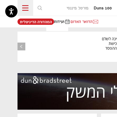
Duns 100
פורטל פיננסי
נפתח בכרטיסייה חדשה
הדואר האדום
ועידות
המהדורה הדיגיטלית
יכה לשלם
כישת
BASE: ההפסד
הרבעוני זינק ל-76