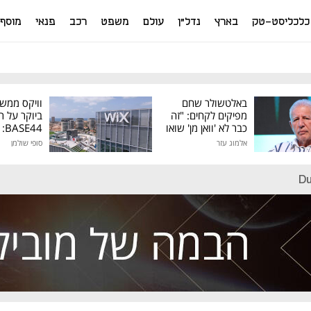
כלכליסט-טק
בארץ
נדל"ן
עולם
משפט
רכב
פנאי
מוסף
באלטשולר שחם
וויקס ממש
מפיקים לקחים: "זה
ביוקר על ר
כבר לא 'וואן מן' שואו
44
של גילעד"
אלמוג עזר
סופי שולמן
מיליון דולר
Du