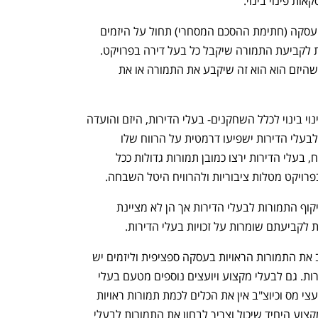
ות פינוי בינוי.
התקנות קובעות בין היתר כי כבר בשלב העסקה (חתימת ההסכם המסחרי) תחול על היזמים 
החובה לציין את התמורה או את העקרונות לקביעת התמורה שיקבל כל בעל דירה בפרויקט. 
אולם השאלה המרכזית היא, האם זה נכון שהיזם הוא הוא זה שיקבע את התמורה או את 
נושא התמורות הוא לב ליבה של עסקת פינוי בינוי לכלל השחקנים- בעלי הדירות, היזם והועדה 
המקומית. מבחינת היזם התמורות שיציע לבעלי הדירות ישפיעו דרמטית על הרווח שלו 
מהפרויקט והמטרה שלו היא מיקסום הרווח, בעלי הדירות ירצו כמובן תמורות גדולות ככל 
ויקט מטלות ציבוריות ולהרוויח היטל השבחה. 
התקנות המוצעות מציינות את הצורך בשיקוף התמורות לבעלי הדירות אך הן לא מציינת 
 לקביעתם שומרות על זכויות בעלי הדירות.
לבעלי הדירות אין את הידע הנדרש לחשב את התמורות הראויות בעסקה ספציפית וליזמים יש 
אינטרס להפחית את התמורות לבעלי הדירות. גם לבעלי מקצוע ויועצים נוספים מטעם בעלי 
הדירות בתהליך כמו עורכי דין, מפקחים, יועצי מס וכיוצ"ב אין את הכלים לכמת תמורות ראויות 
ומאוזנות בהתאם לתנאי העסקה. בעל המקצוע היחיד שיכול וצריך לבחון את התמורות לבעלי 