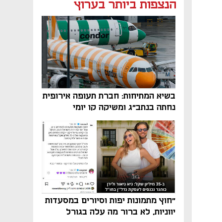
נפתח בכרטיסייה חדשה
נפתח בכרטיסייה חדשה
הנצפות ביותר בערוץ
בשיא המתיחות: חברת תעופה אירופית
נחתה בנתב"ג ומשיקה קו יומי
"חוץ מתמונות יפות וסיורים במסעדות
יווניות, לא ברור מה עלה בגורל