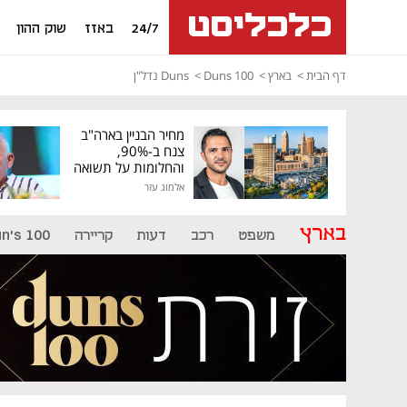
24/7
באזז
שוק ההון
דף הבית
בארץ
Duns 100
Duns נדל"ן
מחיר הבניין בארה"ב
צנח ב-90%,
והחלומות על תשואה
גבוהה התנפצו
אלמוג עזר
בארץ
משפט
רכב
דעות
קריירה
n's 100