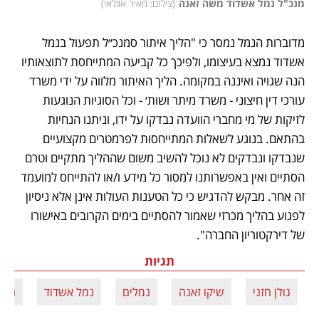
מנכ"ל נמל אשדוד משה זאנה
(
צילום: מאיר אזולאי
)
מדוברות הנמל נמסר כי "הליך איתור סמנכ״ל תפעול בנמל 
אשדוד נמצא בעיצומו, ולפיכך כל קביעה המתייחסת לתוצאותיו 
הנה שגויה ואיננה במקומה. הליך האיתור מלווה על ידי משרד 
עורכי דין חיצוני - משרד מיתר ושות׳ - וכל הסוגיות הנוגעות 
לזיקות של מי מחברי הוועדה נבדקו על ידו, וניתנו הנחיות 
בהתאם. בנוגע לשאלות המתייחסות לפרמטרים מקצועיים 
שנבדקו ונבדקים לא נוכל להשיב משום שההליך מתקיים וטרם 
הסתיים ואין באפשרותנו למסור כל מידע ו/או להתייחס למועמד 
זה אחר. מבקש להדגיש כי כל הטענות העולות אינן אלא ניסיון 
לפגוע בהליך מכרזי שאמור להסתיים בימים הקרובים באישורו 
של דירקטוריון החברה".
תגיות
גולן חזני
שיקו זאנה
נמלים
נמל אשדוד
נמל