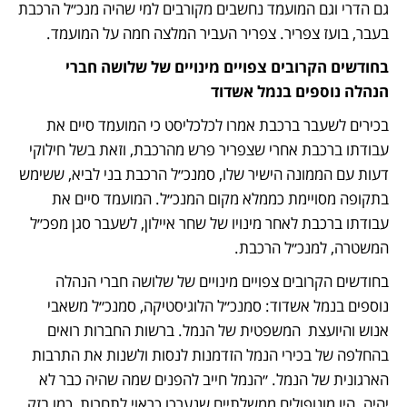
גם הדרי וגם המועמד נחשבים מקורבים למי שהיה מנכ״ל הרכבת 
בעבר, בועז צפריר. צפריר העביר המלצה חמה על המועמד.
בחודשים הקרובים צפויים מינויים של שלושה חברי 
הנהלה נוספים בנמל אשדוד
בכירים לשעבר ברכבת אמרו לכלכליסט כי המועמד סיים את 
עבודתו ברכבת אחרי שצפריר פרש מהרכבת, וזאת בשל חילוקי 
דעות עם הממונה הישיר שלו, סמנכ״ל הרכבת בני לביא, ששימש 
בתקופה מסויימת כממלא מקום המנכ״ל. המועמד סיים את 
עבודתו ברכבת לאחר מינויו של שחר איילון, לשעבר סגן מפכ״ל 
המשטרה, למנכ״ל הרכבת.
בחודשים הקרובים צפויים מינויים של שלושה חברי הנהלה 
נוספים בנמל אשדוד: סמנכ״ל הלוגיסטיקה, סמנכ״ל משאבי 
אנוש והיועצת  המשפטית של הנמל. ברשות החברות רואים 
בהחלפה של בכירי הנמל הזדמנות לנסות ולשנות את התרבות 
הארגונית של הנמל. ״הנמל חייב להפנים שמה שהיה כבר לא 
יהיה. היו מונופולים ממשלתיים שנערכו כראוי לתחרות, כמו בזק 