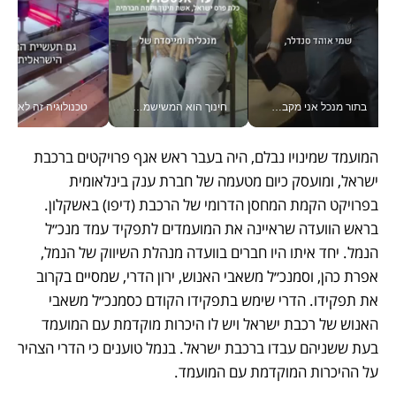
בתור מנכל אני מקבל מאות החלטות ביום, וה- Galaxy Z Fold8 Ultra עוזר לי לחתוך אותן מהר יותר_v
חינוך הוא המשישמה של החיים שלי - V
טכנולוגיה זה לא רק בהייטק: גם תעשיי
המועמד שמינויו נבלם, היה בעבר ראש אגף פרויקטים ברכבת 
ישראל, ומועסק כיום מטעמה של חברת ענק בינלאומית 
בפרויקט הקמת המחסן הדרומי של הרכבת (דיפו) באשקלון. 
בראש הוועדה שראיינה את המועמדים לתפקיד עמד מנכ״ל 
הנמל. יחד איתו היו חברים בוועדה מנהלת השיווק של הנמל, 
אפרת כהן, וסמנכ״ל משאבי האנוש, ירון הדרי, שמסיים בקרוב 
את תפקידו. הדרי שימש בתפקידו הקודם כסמנכ״ל משאבי 
האנוש של רכבת ישראל ויש לו היכרות מוקדמת עם המועמד 
בעת ששניהם עבדו ברכבת ישראל. בנמל טוענים כי הדרי הצהיר 
על ההיכרות המוקדמת עם המועמד.