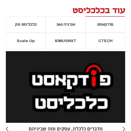
עוד בכלכליסט
פודקאסט
אנרגיה 360
כלכליסט טק
Scale Up
XIMUSNXT
CTECH
יסייה חדשה
נפתח בכרטיסייה חדשה
מדברים כלכלה, עסקים ומה שביניהם