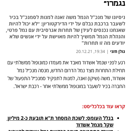
נגמרו"
ניסיונו של מנכ"ל הנמל משה זאנה למנות לסמנכ"ל בכיר
לשעבר ברכבת נבלם על ידי הדירקטוריון: ״לא יכול להיות
שאנחנו נכנסים לעידן של תחרות אגרסיבית עם נמל פרטי,
והנהלת הנמל תמשיך להיות מאוישת על ידי אנשים שלא
יודעים מה זו תחרות"
גולן חזני
|
19:34, 20.12.21
רגע לפני שנמל אשדוד מאבד את מעמדו כמונופול ממשלתי עם 
נפתח בכרטיסייה חדשה
נפתח בכרטיסייה חדשה
נפתח בכרטיסייה חדשה
תחילת התחרות מצד נמל הדרום החדש, מנסה מנכ״ל נמל 
אשדוד, משה (שיקו) זאנה, למנות לתפקיד סמנכ״ל התפעול של 
החברה בכיר לשעבר במונופול ממשלתי אחר - רכבת ישראל. 
קראו עוד בכלכליסט:
בגלל העומס: לשכת המסחר ת"א תובעת כ-2 מיליון 
שקל מנמל אשדוד