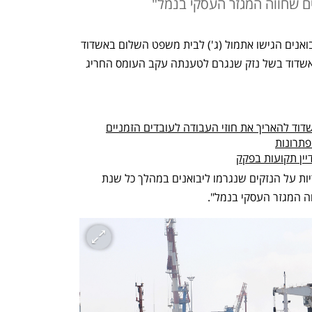
לשכת המסחר תל אביב והמרכז ותשעה יבואנים הגישו אתמול (ג') לבית משפט השלום באשדוד 
תביעה בסכום של כ-2.3 מיליון שקל נמל אשדוד בשל נזק שנגרם לטענתה עקב העומס החריג 
ד להאריך את חוזי העבודה לעובדים הזמניים
פתרונות
יין תקועות בפקק
לטענת התובעים הנמל צריך "לקחת אחריות על הנזקים שנגרמו ליבואנים במהלך כל שנת 