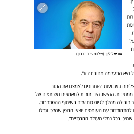
נשיא איגוד לשכות המסחר, עו"ד אוריאל לין: 
"נמל אשדוד הוא מונופול. ככזה הוא מחויב 
ברמת שירות סבירה ללקוחותיו. אי מתן שירות 
ברמה סבירה, שמוביל לעיכובים, תוך העמסת 
הוצאות נוספות על משתמשי הנמל, דוגמת 
דמי אחסנה, הם משום ניצול לרעה של בעל 
מונופולין. בסיטואציה כזו על רשות התחרות 
אוריאל לין 
(
צילום: עינת לברון 
)
הנתונות לה בחוק התחרות הכלכלית ולתת 
 היא התעלמה מחובתה זו".
תגובת נמל אשדוד: "חברת נמל אשדוד הצליחה בשבועות האחרונים לצמצם את התור 
התפעולי לכדי מספר חד-ספרתי של אניות ממתינות. ההישג הינו תודות למאמצים משותפים של 
משרד התחבורה והנהלת נמל אשדוד אשר הובילה מהלך לגיוס כוח אדם בשיתוף ההסתדרות. 
נמל אשדוד גייס 90 עובדים זמניים שיועדו להתמודדות עם העומסים יוצאי הדופן שהלכו וגדלו 
היכו בכל נמלי העולם המרכזיים".  