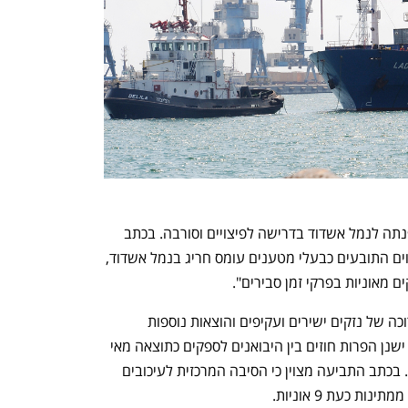
התביעה הוגשה לאחר שלשכת המסחר פנתה לנמל אשדוד בדרישה לפיצויים וסורבה. בכתב 
התביעה מצוין כי "מאז סוף שנת 2020 חווים התובעים כבעלי מטענים עומס חריג בנמל אשדוד, 
מאוניות בפרקי זמן סבירים". 
לפי לשון התביעה, הדבר מביא לשורה ארוכה של נזקים ישירים ועקיפים והוצאות נוספות 
לתובעים המשתמשים בשירותי הנמל, וכי ישנן הפרות חוזים בין היבואנים לספקים כתוצאה מאי 
עמידה בלוחות הזמנים של יעדי האספקה. בכתב התביעה מצוין כי הסיבה המרכזית לעיכובים 
 כעת 9 אוניות. 