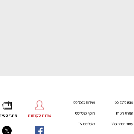
ענף במתח גבוה
מדברים כלכלה, עסקים ומה שב
פוטו כלכליסט
ועידות כלכליסט
המרת מט"ח
מוסף כלכליסט
שרות לקוחות
מינוי לעית
עמוד מט"ח כללי
כלכליסט TV