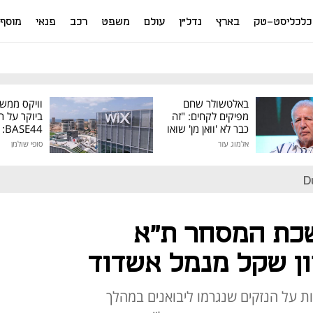
כלכליסט-טק
בארץ
נדל"ן
עולם
משפט
רכב
פנאי
מוסף
באלטשולר שחם
וויקס ממש
מפיקים לקחים: "זה
ביוקר על ר
כבר לא 'וואן מן' שואו
44
של גילעד"
אלמוג עזר
סופי שולמן
מיליון דולר
D
שכת המסחר ת"א
ת על הנזקים שנגרמו ליבואנים במהלך