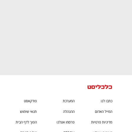
CTech – the
הבית של ההייטק הישראלי
כתבו לנו
המערכת
פודקאסט
המייל האדום
ההנהלה
תנאי שימוש
מדיניות פרטיות
פרסמו אצלנו
הפוך לדף הבית