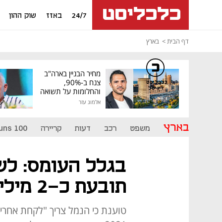
24/7
באזז
שוק ההון
דף הבית
בארץ
מחיר הבניין בארה"ב
צנח ב-90%,
כלכליסט
דיגיטל
והחלומות על תשואה
גבוהה התנפצו
אלמוג עזר
בארץ
משפט
רכב
דעות
קריירה
uns 100
בגלל העומס: ל
תובעת כ-2 מיליון שקל מנמל אשדוד
טוענת כי הנמל צריך "לקחת אחריו