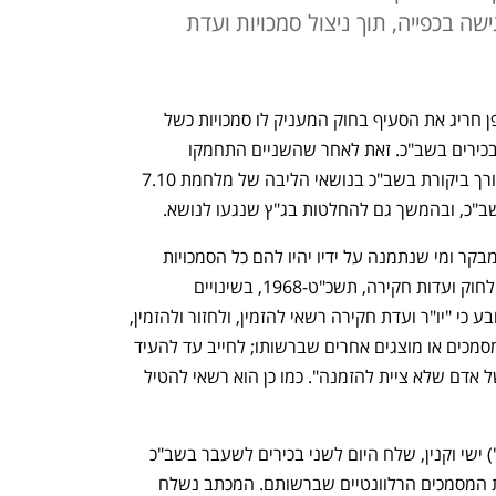
ישה בכפייה, תוך ניצול סמכויות ועדת
מבקר המדינה מתניהו אנגלמן מנצל באופן חריג את הסעיף בחוק המעניק לו סמכויות כשל 
ועדת חקירה, כדי לזמן לעדות בכפיה שני בכירים בשב"כ. זאת לאחר שהשניים התחמקו 
מניסיונות לתאם איתם פגישות. המבקר עורך ביקורת בשב"כ בנושאי הליבה של מלחמת 7.10 
ב"כ, ובהמשך גם להחלטות בג"ץ שנגעו לנושא. 
סעיף 26 לחוק מבקר המדינה קובע כי "המבקר ומי שנתמנה על ידיו יהיו להם כל הסמכויות 
האמורות בסעיפים 8 עד 11 ו-27(ב) ו-(ד) לחוק ועדות חקירה, תשכ"ט-1968, בשינויים 
המחויבים". סעיף 9 לחוק ועדות חקירה קובע כי "יו"ר ועדת חקירה רשאי להזמין, ולחזור ולהזמין, 
אדם לבוא לפני הועדה ולהעיד או להציג מסמכים או מוצגים אחרים שברשותו; לחייב עד להעיד 
בשבועה או בהן צדק, לכפות התייצבותו של אדם שלא ציית להזמנה". כמו כן הוא רשאי להטיל 
מנכ"ל משרד מבקר המדינה, תא"ל (במיל') ישי וקנין, שלח היום לשני בכירים לשעבר בשב"כ 
הוראה להתייצבות לפגישת ביקורת והצגת המסמכים הרלוונטיים שברשותם. המכתב נשלח 