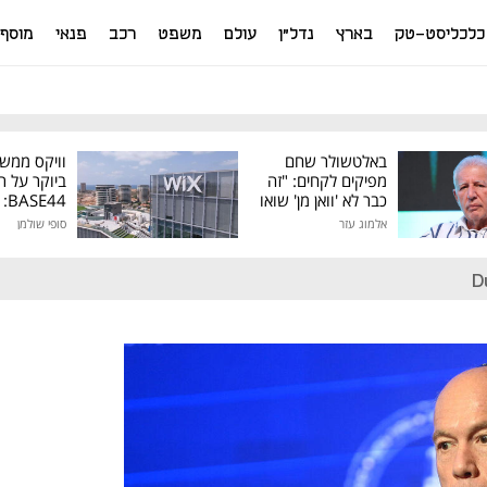
כלכליסט-טק
בארץ
נדל"ן
עולם
משפט
רכב
פנאי
מוסף
באלטשולר שחם
וויקס ממש
מפיקים לקחים: "זה
ביוקר על ר
כבר לא 'וואן מן' שואו
44
של גילעד"
אלמוג עזר
סופי שולמן
מיליון דולר
D