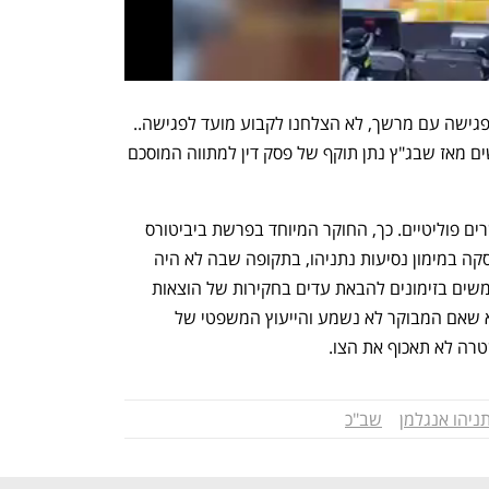
"לצערנו, על אף ניסיונות משרדנו לקבוע פגישה עם מרשך, לא הצלחנו לקבוע מועד לפגישה.. 
זאת על אף שחלפו למעלה משבעה חודשים מאז שבג"ץ נתן תוקף של פסק דין למתווה המוסכם 
בעבר הופעלה הסמכות הזו בעיקר בהקשרים פוליטיים. כך, החוקר המיוחד בפרשת ביביטורס 
נחום לוי קיבל סמכויות כאלו. הפרשה שעסקה במימון נסיעות נתניהו, בתקופה שבה לא היה 
ראש ממשלה, בידי בעלי הון. כמו כן משתמשים בזימונים להבאת עדים בחקירות של הוצאות 
מימון בחירות. עקב אכילס של המהלך הוא שאם המבוקר לא נשמע והייעוץ המשפטי של 
טרה לא תאכוף את הצו.
ניהו אנגלמן
שב"כ