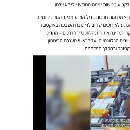
לקבוע פגישות עימם מחודש יולי לא צלחו. 
בזימון נכתב כי "כשלושה חודשים לאחר פרוץ מלחמת חרבות ברזל הודיע מבקר המדינה ונציב 
תלונות הציבור על פתיחה בביקורת בכל הנוגע לאירועים שהובילו לטבח השבעה באוקטובר 
ומלחמת חרבות ברזל. מסגרת זו בודק מבקר המדינה את התנהלות כלל הדרגים – המדיני, 
הצבאי והאזרחי, החל מראש הממשלה והשרים הרלוונטיים ועד לראשי מערכת הביטחון 
וקטובר ובמהלך המלחמה.