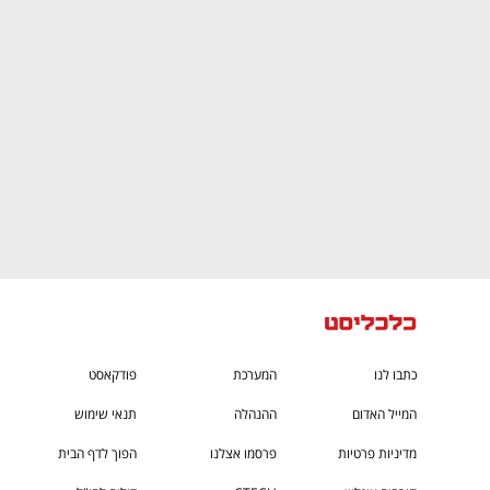
CTech – the
הבית של ההייטק הישראלי
כתבו לנו
המערכת
פודקאסט
המייל האדום
ההנהלה
תנאי שימוש
מדיניות פרטיות
פרסמו אצלנו
הפוך לדף הבית