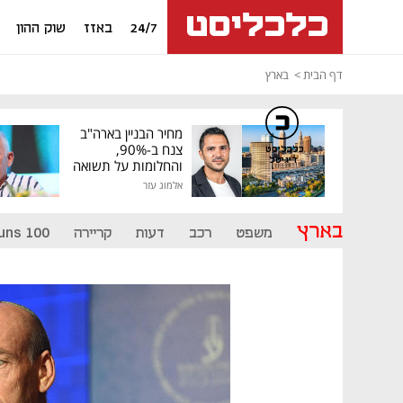
24/7
באזז
שוק ההון
דף הבית
בארץ
מחיר הבניין בארה"ב
צנח ב-90%,
כלכליסט
דיגיטל
והחלומות על תשואה
גבוהה התנפצו
אלמוג עזר
בארץ
משפט
רכב
דעות
קריירה
uns 100