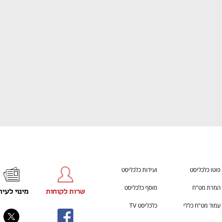
ענף במתח גבוה
מדברים כלכלה, עסקים ומה שב
פוטו כלכליסט
ועידות כלכליסט
המרת מט"ח
מוסף כלכליסט
שרות לקוחות
מינוי לעית
עמוד מט"ח כללי
כלכליסט TV