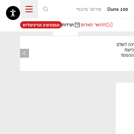
Duns 100
פורטל פיננסי
נפתח בכרטיסייה חדשה
הדואר האדום
ועידות
המהדורה הדיגיטלית
יכה לשלם
כישת
BASE: ההפסד
הרבעוני זינק ל-76