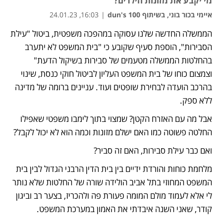
מי יקבע את מזונות הילדים?
איימי בכור בוני, בשיתוף dun's 100
|
16:03, 24.01.23
הממשלה החדשה שלנו עסוקה במהפכה משפטית, ביטול "עילת 
נפתח בכרטיסייה חדשה
נפתח בכרטיסייה חדשה
הסבירות", הוספת סעיף שקובע כי "בית המשפט לא יתערב 
בהחלטות הממשלה מטעמים של סבירות בשיקול הדעת" 
וצמצום כוחו של בית המשפט העליון לביטול חוקי כנסת, שינוי 
בהרכב הועדה לבחירת שופטים ועוד. עניינים ברומה של מדינה 
ללא ספק.
אבל מה עם האזרח הקטן? שמצוי בתוך לימבו משפטי שאפילו 
החלטה פשוטה כמו האם ישלם מזונות וכמה הוא לא יכול לקבל?
ואם כבר עילת סבירות, האם זה סביר?
מלחמת כוחות והורדת ידיים בין בית הדין הרבני הגדול לבין בית 
המשפט המחוזי בתל אביב הולידה שורה של החלטות שלא נותר 
לי אלא לעמוד מולם המומה פעורת פה ולהכריז, בצער רב וביגון 
קודר, שאני השנה איבדתי את האמון במערכת המשפט.