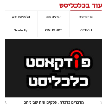
עוד בכלכליסט
פודקאסט
אנרגיה 360
כלכליסט טק
Scale Up
XIMUSNXT
CTECH
יסייה חדשה
נפתח בכרטיסייה חדשה
מדברים כלכלה, עסקים ומה שביניהם