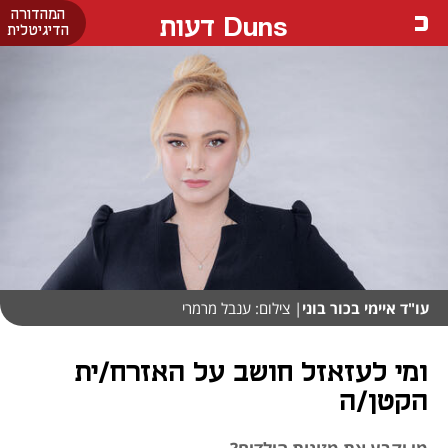
המהדורה
Duns דעות
הדיגיטלית
עו"ד איימי בכור בוני
| צילום: ענבל מרמרי
ומי לעזאזל חושב על האזרח/ית
הקטן/ה