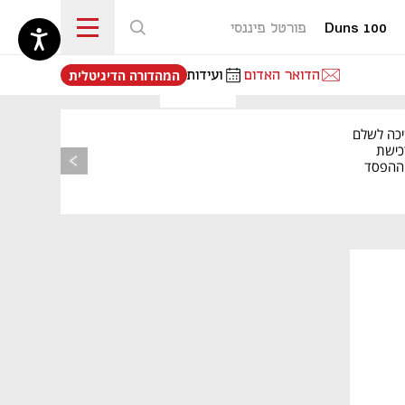
Duns 100
פורטל פיננסי
נפתח בכרטיסייה חדשה
הדואר האדום
ועידות
המהדורה הדיגיטלית
יכה לשלם
כישת
BASE: ההפסד
הרבעוני זינק ל-76