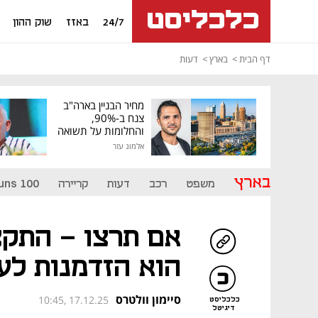
24/7
באזז
שוק ההון
דף הבית
בארץ
דעות
מחיר הבניין בארה"ב
צנח ב-90%,
והחלומות על תשואה
גבוהה התנפצו
אלמוג עזר
בארץ
משפט
רכב
דעות
קריירה
uns 100
אם תרצו - התקצ
הוא הזדמנות לע
סיימון וולטרס
10:45, 17.12.25
כלכליסט
דיגיטל