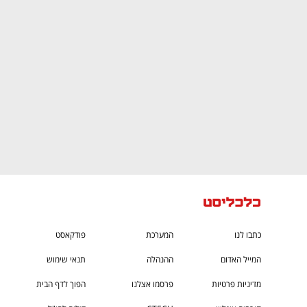
CTech – the
הבית של ההייטק הישראלי
כתבו לנו
המערכת
פודקאסט
המייל האדום
ההנהלה
תנאי שימוש
מדיניות פרטיות
פרסמו אצלנו
הפוך לדף הבית