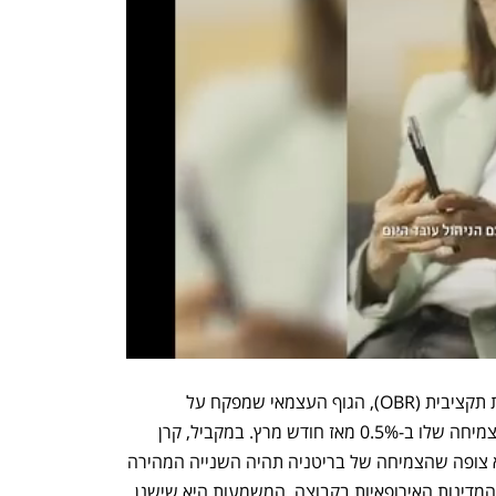
כפועל יוצא של התקציב, המשרד לאחריות תקציבית (OBR), הגוף העצמאי שמפקח על 
המדיניות התקציבית - שדרג את תחזית הצמיחה שלו ב-0.5% מאז חודש מרץ. במקביל, קרן 
המטבע הבינלאומית (IMF)  דיווחה כי היא צופה שהצמיחה של בריטניה תהיה השנייה המהירה 
ביותר ב-G7 השנה, והמהירה ביותר מבין המדינות האירופאיות בקבוצה. המשמעות היא שישנן 