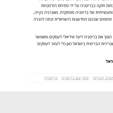
טכנולוגיה בעלות צמיחה גבוהה לבסס נוכחות חזקה בבריטניה על ידי פתיחת הזדמנויות 
בשמונת הסקטורים שבהם האסטרטגיה התעשייתית של בריטניה מתמקדת. מאנרגיה נקייה, 
שירותים פיננסיים ועד מדעי החיים - כולם תחומים שבהם החדשנות הישראלית זכתה להכרה 
בריטניה פתוחה לעסקים. התקציב החדש הופך את בריטניה ליעד אידיאלי לעסקים ומאפשר 
ליותר יזמים לפעול ולשגשג בה. אנחנו בשגרירות הבריטית בישראל כאן כדי לעזור לעסקים 
ראל
נפתח בכרטיסייה חדשה
נפתח בכרטיסייה חדשה
ציב הבריטי
סחר עם בריטניה
בריטניה