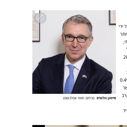
ביציבות הכלכלית, בעסקים ובהשקעות. על ידי 
צמצום נטילת ההלוואות לרמה הנמוכה ביותר 
מבין מדינות ה-G7 עד לסוף העשור הנוכחי, 
שרת האוצר ממקמת את בריטניה במסלול 
ליצירת העודף התקציבי הגדול ביותר זה 20 
הזדמנויות צמיחה עכשיו ובעתיד. התקציב 
החדש צפוי להביא להפחתה ישירה של 0.4% 
באינפלציה בשנת 2026/27, במטרה ליישר 
קו עם מדינות העולם בשנת 2026 ולהתקרב 
סיימון וולטרס 
(
צילום: תומר אפלבאום
)
ליעד של 2% שנקבע על ידי בנק אנגליה. 
צעד זה יסייע לבנק אנגליה להמשיך להוריד 