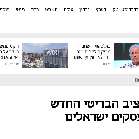
כלכליסט-טק
בארץ
נדל"ן
עולם
משפט
רכב
פנאי
מוסף
באלטשולר שחם
וויקס ממש
מפיקים לקחים: "זה
ביוקר על ר
כבר לא 'וואן מן' שואו
44
של גילעד"
אלמוג עזר
סופי שולמן
מיליון דולר
D
יב הבריטי החדש
סקים ישראלים