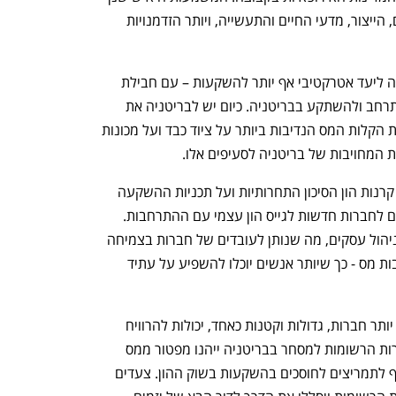
יותר הזדמנויות לעסקים בתחום השירותים, הייצור, מדעי החיים והתעשייה, ויותר הזדמנויות 
שלישית, התקציב הנוכחי הפך את בריטניה ליעד אטרקטיבי אף יותר להשקעות – עם חבילת 
צעדים שנועדו לסייע לעסקים לפעול, להתרחב ולהשתקע בבריטניה. כיום יש לבריטניה את 
שיעור מס החברות הנמוך ביותר ב-G7 ואת הקלות המס הנדיבות ביותר על ציוד כבד ועל מכונות 
בנוסף, הכפלנו את מגבלות ההשקעה על קרנות הון הסיכון התחרותיות ועל תכניות ההשקעה 
הבינלאומיות לעסקים, ובכך אנחנו מסייעים לחברות חדשות לגייס הון עצמי עם ההתרחבות. 
הכפלנו את הזכאות לתוכנית התמריצים לניהול עסקים, מה שנותן לעובדים של חברות בצמיחה 
מהירה גישה לאופציות של מניות עם הטבות מס - כך שיותר אנשים יוכלו להשפיע על עתיד 
אנחנו משנים את כללי הרכש במדינה וכך יותר חברות, גדולות וקטנות כאחד, יכולות להרוויח 
מחוזים ממשלתיים. בפעם הראשונה, חברות הרשומות למסחר בבריטניה ייהנו מפטור ממס 
בולים על נכסים למשך שלוש שנים, בנוסף לתמריצים לחוסכים בהשקעות בשוק ההון. צעדים 