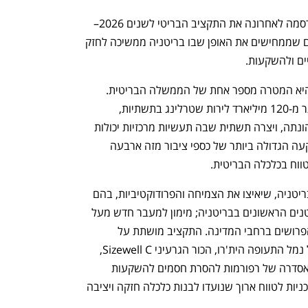
שרת האוצר של בריטניה, רייצ'ל ריבס, פרסמה לאחרונה את התקציב הבריטי לשנים 2026–
2027, אשר כולל שלושה מרכיבים מרכזיים שממחישים את האופן שבו בריטניה ממשיכה לחזק 
ים ולהשקעות.
ראשית, ריבס הבהירה כי צמיחה כלכלית היא המטרה מספר אחת של הממשלה הבריטית. 
הממשלה הגדילה את השקעות ההון ביותר מ-120 מיליארד לירות שטרלינג בתשתיות, 
בחדשנות, ובאנרגיה ירוקה מאז תחילת כהונתה, ויצרה תשתית שבה תעשיות מרכזיות יכולות 
לשגשג. התקציב החדש מהווה את ההשקעה הגדולה ביותר של כספי ציבור מזה ארבעה 
ווח בכלכלה הבריטית. 
התקציב כולל צעדים לחיזוק התשתיות בבריטניה, שיאיצו את הצמיחה והפרודוקטיביות, בהם 
הקמת הכורים הגרעיניים המודולריים הקטנים הראשונים בבריטניה; מימון למעבר חדש מעל 
נהר התמזה; ואזורי צמיחה בתחום ה-AI הפרושים ברחבי המדינה. התקציב מושתת על 
התחייבויות קודמות, כדוגמת ההרחבה של נמל התעופה הית'רו, הכור הגרעיני Sizewell C, 
שיפור בתשתיות, בתחבורה, וכן בתכנון ובאסדרה של רפורמות להסרת חסמים להשקעות 
ולהסכמי סחר עם שותפים מרכזיים. אלו תכניות לטווח ארוך שנועדו לבנות כלכלה חזקה ויציבה 