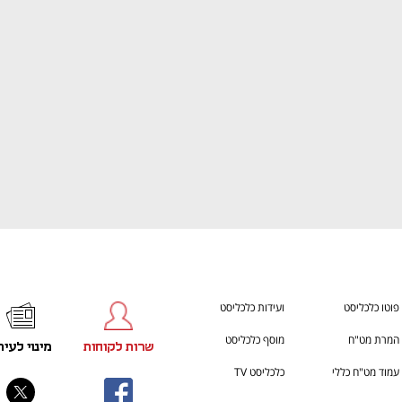
ענף במתח גבוה
מדברים כלכלה, עסקים ומה שב
פוטו כלכליסט
ועידות כלכליסט
המרת מט"ח
מוסף כלכליסט
שרות לקוחות
מינוי לעית
עמוד מט"ח כללי
כלכליסט TV