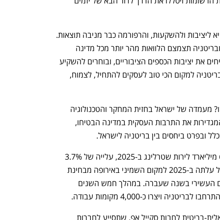
אלו אף יגדילו את היקף ההון הזמין לחברות הרשומות ויסללו את הדרך לדור הבא של יזמים 
התקציב החדש נועד ליזמים. המחויבות היא ליציבות ולהשקעות, והרפורמה כבר מניבה תוצאות. 
הצמיחה גדלה, האינפלציה צפויה לרדת, ובריטניה תצמצם הלוואות מהר יותר מכל מדינה 
אחרת ב-G7. בעולם לא יציב, אנחנו מבטיחים את יציבות הכספים הציבוריים, ובוחרים להשקיע 
בעתידה של בריטניה. אנחנו הופכים את בריטניה למקום הכי טוב לעסקים להתחיל, לצמוח, 
ואיפה ישראל נכנסת לתמונה במשימה הזו? מעמדה של ישראל בחזית המחקר והטכנולוגיה 
נותר איתן. היצירתיות ויכולת ההסתגלות המגדירות את התרבות העסקית במדינה הבטיחו, 
ל ובפרט ביחסים בין בריטניה לישראל. 
הסחר בין בריטניה לישראל הסתכם ב-6.2 מיליארד לירות שטרלינג ב-2025, עלייה של 3.7% 
לעומת התקופה המקבילה אשתקד. ישראל עלתה ב-2025 למקום השמיני באירופה מבחינת 
השקעות בבריטניה, לנפש, לעומת המקום העשירי בשנה שעברה. במהלך חמש השנים 
בנוסף, השבוע השקנו תכנית חדשה ישראלית-בריטית לחבות סקייל אפ, שתסייע לחברות 