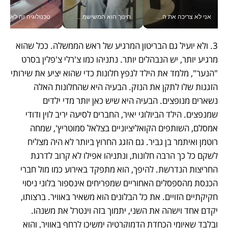
אני לא צריכה את המשרד: רונית שרעבי-חדד מנהלת ארגון של 30000 עובדים מכל מקום_v
חינוך הוא המשישמה של החיים שלי - V
טכנולוגיה זה לא רק בהייטק: גם תעשיי
3. ולא יועיל גם הבריטון המרגיע של ראש הממשלה. ככל שהוא 
מרגיע יותר, יש הנבהלים יותר. נתניהו כמו צ'רלי צ'פלין בסרט 
"הנער", מלמד את הילד לנפץ חלונות כדי שהוא יציע את שירותי 
הזגגות שלו לתקן את הנזק. הבעיה היא שהחלונות האלה 
נשארים מנופצים. הבעיה היא שיש כאן יותר מדי ילדים 
שמנפצים. הילד הביולוגי יאיר, החברים לסיעה יריב לוין ודודי 
אמסלם, השותפים הקואליציוניים בצלאל סמוטריץ', שמחה 
רוטמן ואיתמר בן גביר. גם הזגג החרוץ ביותר לא היה מצליח 
לשקם כל כך הרבה חלונות, ונתניהו אפילו לא קרוב לדרגת 
החריצות הנדרשת. להיפך, הוא מתפקד באירוע כמו מול חברי 
הכנסת מהספסלים האחוריים שמפריחים אינספור בלוני ניסוי 
חקיקתיים הזויים. את כל הבלונים הוא משאיר באוויר. ברצותו, 
יקדם אחד וישהה את השני, יתמוך בזה וינטרל את משנהו. 
ובלבד שאיומי הכחדת הדמוקרטיה ימשיכו לרחף באוויר, והוא 