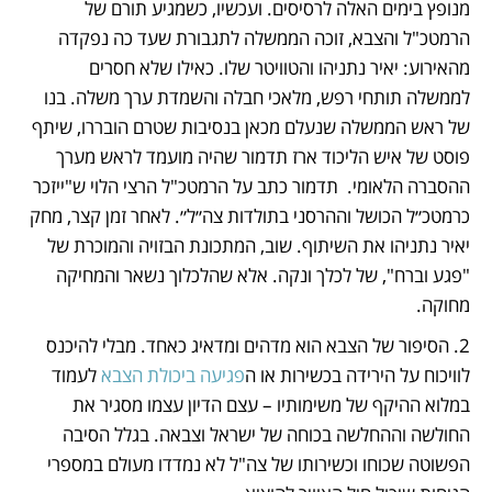
מנופץ בימים האלה לרסיסים. ועכשיו, כשמגיע תורם של 
הרמטכ"ל והצבא, זוכה הממשלה לתגבורת שעד כה נפקדה 
מהאירוע: יאיר נתניהו והטוויטר שלו. כאילו שלא חסרים 
לממשלה תותחי רפש, מלאכי חבלה והשמדת ערך משלה. בנו 
של ראש הממשלה שנעלם מכאן בנסיבות שטרם הובררו, שיתף 
פוסט של איש הליכוד ארז תדמור שהיה מועמד לראש מערך 
ההסברה הלאומי.  תדמור כתב על הרמטכ"ל הרצי הלוי ש"ייזכר 
כרמטכ״ל הכושל וההרסני בתולדות צה״ל״. לאחר זמן קצר, מחק 
יאיר נתניהו את השיתוף. שוב, המתכונת הבזויה והמוכרת של 
"פגע וברח", של לכלך ונקה. אלא שהלכלוך נשאר והמחיקה 
מחוקה.
2. הסיפור של הצבא הוא מדהים ומדאיג כאחד. מבלי להיכנס 
לוויכוח על הירידה בכשירות או ה
פגיעה ביכולת הצבא
 לעמוד 
במלוא ההיקף של משימותיו – עצם הדיון עצמו מסגיר את 
החולשה וההחלשה בכוחה של ישראל וצבאה. בגלל הסיבה 
הפשוטה שכוחו וכשירותו של צה"ל לא נמדדו מעולם במספרי 