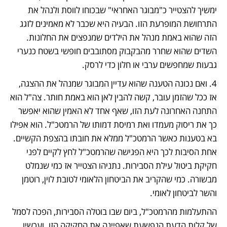
ימשיך להצטייר כ"מבוגר האחראי" שבכוחו לווסת ולנהל את 
התרחושת המופרעת הזו. הבעיה היא שכבר לא מאמינים לזגג 
הזה שהוא באמת מנהל את הילדים שמנפצים את החלונות. 
השדים שהוא שחרר מהבקבוק מסתובבים חופשי בשטח כנערי 
גבעות שמחפשים ערבי או חלון כדי לרסק. 
4. ואם נכונה הטענה שהוא עדיין המבוגר שמנהל את ההצגה, 
אז ככל שהזמן עובר, קשה להבין לאן הוא באמת חותר. צה"ל הוא 
התחנה האחרונה לעת הזו, שאף אחד לא האמין שהוא יאפשר 
כך את ריסוק מעמדו ואת רמיסת דמותו של הרמטכ"ל. הוא אפילו 
בא בטענות כאשר הרמטכ"ל ממלא את חובתו בהצפת הקשיים. 
אחת הסיבות לכך היא הפגישה שהרמטכ"ל לחץ לקיים לפני 
חקיקת ביטול עילת הסבירות. נתניהו הצטייר אז כמי שנמלט 
מבשורה. כמי שהקריב את הביטחון הלאומי לטובת לוין, רוטמן 
והשר לביטחון לאומי. 
ההתעלמות מהרמטכ"ל, ביום שבו בוטלה הסבירות, הפכה לסמל 
של קלות הדעת הנפשעת שאפיינה את החקיקה הזו. ועכשיו 