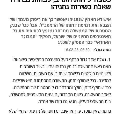
שאלת כשירות נתניהו
איש לא האמין שנתניהו יאפשר כך את ריסוק מעמדו של
הצבא ואת רמיסת דמותו של הרמטכ"ל. אבל ככל שבנק
המטרות של הממשלה מתרחב ומנפץ לרסיסים את כל
האינטרסים החיוניים של ישראל, תפקיד "המבוגר
האחראי" כבר הפסיק לשכנע
משה גורלי
|
06:30, 16.08.23
1. נעלם אחד גדול מרחף מעל המערכת הפוליטית בישראל: 
נפתח בכרטיסייה חדשה
האם ראש הממשלה בנימין נתניהו עדיין כשיר לשותפות 
ולשינויים פוליטיים כלשהם שיחזירו את השפיות והשלווה 
למדינה. ככל שחולף הזמן, התשובה המסתמנת היא שלילית. 
ככל שחולף הזמן, הולך ומתרחב בנק המטרות של הממשלה. 
לאחר המשטרה, רשות החברות, היועצת המשפטית לממשלה, 
בית המשפט העליון, הגיע גם תורו של צה"ל. 
נדמה שאין מוסד, ערך או אינטרס חיוני של מדינת ישראל שלא 