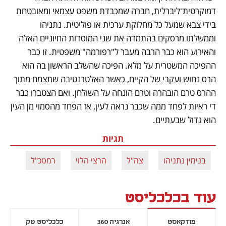
דמוקרטית־ליברלית, חברה שמכבדת משפט עצמאי ומאובטחת 
בידי צבא שמעל כל מחלוקת ערכית או פוליטית. נתניהו 
וממשלתו מרסקים בהתמדה את שני המוסדות החיוניים האלה 
והאירוע הוא כבר הרבה מעבר ל"רפורמה" משפטית. זו כבר 
ההפיכה המשטרית על מלא. הפיכה שהשלב הראשון בה הוא 
הרס נחוש ועקבי של הקיים, כאשר האלטרנטיבה שתצמח מתוך 
ההרס טרם הובהרה וטרם הונחה על השולחן. ואם הצטברו כבר 
די ראיות לפחד ממה שכבר נראה לעין, אז הפחד מהסמוי מן העין 
הוא גדול שבעתיים.
תגיות
בנימין נתניהו
צה"ל
הרצי הלוי
רמטכ"ל
עוד בכלכליסט
פודקאסט
אנרגיה 360
כלכליסט טק