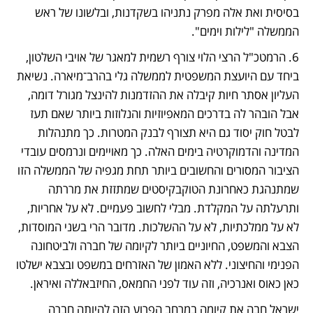
בסיסית ואת אלה מפרק נתניהו בשקדנות, ובלשונו של ראש 
הממשלה "לילות וימים".
6. הרמטכ"ל הרצי הלוי צורף רשמית למאגר של אויבי השלטון, 
ביחד עם היועצת המשפטית לממשלה גלי בהרב־מיארה. נשיאת 
העליון אסתר חיות קיבלה את ההזדמנות להינצל מגורל דומה, 
אבל הובהר לה בדרכים המאפיוזיות והנלוזות ביותר שאם תעז 
לבטל חוק יסוד גם היא תצורף לבנק המטרות. כך מתנהלות 
המדינה והדמוקרטיה בימים האלה. כך מאויימים ונרמסים עובדי 
הציבור המסורים והחשובים ביותר תחת מגפיה של הממשלה הזו 
שמתנהגת כאחרונת הטוקבקיסטים שמתזזת את מררתה 
ותרעלתה על המקלדת. מבלי לחשוב פעמיים. לא על אחריות, 
לא על ממלכתיות, לא על ההשלכות. מדובר הרי בשני המוסדות, 
הצבא והמשפט, החיוניים ביותר לקיומה של חברה ולביטחונה 
הפנימי והחיצוני. ללא האמון של האזרחים במשפט ובצבא ישלטו 
כאן כאוס ואנרכיה, וזה עוד לפני החמאס, החיזבאללה ואיראן. 
ישראל חבה את קיומה במרחב הפרוע הזה להיותה חברה 