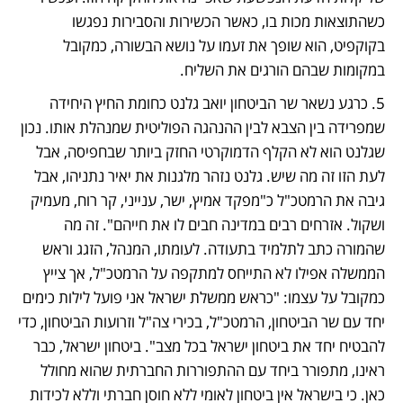
כשהתוצאות מכות בו, כאשר הכשירות והסבירות נפגשו 
בקוקפיט, הוא שופך את זעמו על נושא הבשורה, כמקובל 
במקומות שבהם הורגים את השליח. 
5. כרגע נשאר שר הביטחון יואב גלנט כחומת החיץ היחידה 
שמפרידה בין הצבא לבין ההנהגה הפוליטית שמנהלת אותו. נכון 
שגלנט הוא לא הקלף הדמוקרטי החזק ביותר שבחפיסה, אבל 
לעת הזו זה מה שיש. גלנט נזהר מלגנות את יאיר נתניהו, אבל 
גיבה את הרמטכ"ל כ"מפקד אמיץ, ישר, ענייני, קר רוח, מעמיק 
ושקול. אזרחים רבים במדינה חבים לו את חייהם". זה מה 
שהמורה כתב לתלמיד בתעודה. לעומתו, המנהל, הזגג וראש 
הממשלה אפילו לא התייחס למתקפה על הרמטכ"ל, אך צייץ 
כמקובל על עצמו: "כראש ממשלת ישראל אני פועל לילות כימים 
יחד עם שר הביטחון, הרמטכ"ל, בכירי צה"ל וזרועות הביטחון, כדי 
להבטיח יחד את ביטחון ישראל בכל מצב". ביטחון ישראל, כבר 
ראינו, מתפורר ביחד עם ההתפוררות החברתית שהוא מחולל 
כאן. כי בישראל אין ביטחון לאומי ללא חוסן חברתי וללא לכידות 