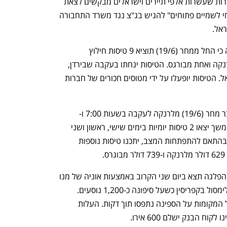
טיסות החילוץ בדרכן חזרה לחו"ל, זאת למרות שעשרות אלפי תיירים וישראלים מבקשים לצאת 
מהארץ. בימים אלו נערכים ב"מטה האזרחי לשמיים פתוחים" להגיש בג"צ נגד משרד התחבורה 
אל. 
חברת התיירות "השטיח המעופף" הודיעה כי החל ממחר (19/6) תוציא 9 טיסות חילוץ 
לישראלים שנתקעו בחו"ל - 8 טיסות  מלרנקה ואחת מבורגס. הטיסות ינחתו בעקבה שבירדן, 
ומשם ימשיכו הנוסעים באוטובוסים לישראל. הטיסות יופעלו על ידי מטוסים חכורים של חברות 
לפי לוח הזמנים המתוכנן 3 טיסות יצאו כבר מחר (19/6) מלרנקה לעקבה בשעות 7:00 ו- 
12:20, ומבורגס לעקבה בשעה 9:05. בהמשך יצאו 2 טיסות יומיות בימים שישי, ראשון ושני 
מלרנקה לעקבה,  בשעות 7:00 ו-12:20. בהתאם להתפתחות המצב, יתכנו טיסות נוספות 
 
בנק לאומי מוציא הפלגת חילוץ מטעמו. ההפלגה תצא ביום שני הקרוב באמצעות אוניה של מנו 
ספנות שהבנק שכר. האונייה תצא מנמל לימסול בקפריסין כשעל סיפונה כ-1,200 נוסעים. 
ההרשמה להפלגה כבר נסגרה לאחר שכל המקומות על הספינה נתפסו תוך דקות. העלות 