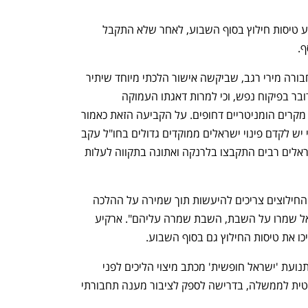
אל על שלא טסה בשבת לא מתכננת לבצע טיסות חילוץ בסוף השבוע, לאחר שלא התקבל 
. 
הפנייה לרב נעשתה באמצעות שרת התחבורה מירי רגב, שביקשה אישור הלכתי מיוחד שיתיר 
לאל על לטוס בשבת. הרב השיב כי לא מדובר בפיקוח נפש, וכי למרות דאגתו העמוקה 
לישראלים בחו"ל, אין לחלל שבת, להוציא מקרים הומניטריים דחופים. על הקביעה הזאת כאמור 
המטה ללוחמה בטרור חולק, ואף הזהיר כי יש לקדם פינוי ישראלים ממוקדים גדולים בחו"ל עקב 
סכנה לאירועי טרור. הסיבה לכך היא שישראלים רבים התקבצו בלרנקה ואתונה בתקווה לעלות 
מלשכת הרב יצאה הודעה כי הרב פסק כי החילוצים צריכים להיעשות תוך שמירה על ההלכה 
ועל ערכי המסורת היהודית "יותר משישראל שמרו על השבת, השבת שמרה עליהם". ארקיע 
ו את טיסות החילוץ גם בסוף השבוע.
בהמשך להחלטה, שיגרה הבוקר (18/6) תנועת 'ישראל חופשית' מכתב מיצוי הליכים לפני 
עתירה למשרד התחבורה וליועצת המשפטית לממשלה, בדרישה לספק לציבור מענה תחבורתי 