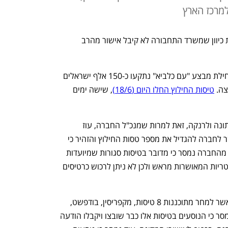
למרכז הארץ
אל על לא תפעיל טיסות חילוץ בשבת, זאת כיוון שמשרד התחבורה לא קיבל אישור מהרב 
עם סגירת המרחב האווירי של ישראל בתחילת מבצע "עם כלביא" נתקעו כ-150 אלף ישראלים 
ה. 
טיסות החילוץ החלו היום (18/6)
, שישה ימים 
מחר ארקיע תוציא רק 2 טיסות חילוץ, מאתונה ולרנקה, זאת למרות שמנכ"ל החברה, עוז 
ברלוביץ, הפציר במשרד התחבורה לאפשר לחברה להגדיל את מספר טסות החילוץ והזהיר כי 
בקצב הזה החילוץ ימשך שבועות ארוכים. מהחברה נמסר כי מדובר בטיסות סגורות שמיועדות 
לקבוצות של לקוחות ארקיע וטיסות הומניטריות המאושרות מראש ולכן לא ניתן לרכוש כרטיסים 
גם אל על תמשיך להוציא טיסות חילוץ, כאשר למחר מתוכננות 8 טיסות, מקפריסין, בודפשט, 
אתונה, מילאנו, רומא, ולונדון. מהחברה נמסר כי הנוסעים בטיסות אלו כבר שובצו ויקבלו הודעה 