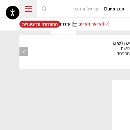
Duns 100
פורטל פיננסי
נפתח בכרטיסייה חדשה
הדואר האדום
ועידות
המהדורה הדיגיטלית
יכה לשלם
כישת
BASE: ההפסד
הרבעוני זינק ל-76