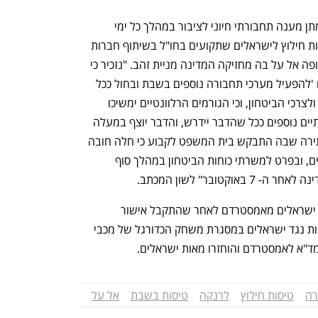
במכתב צוין כי משרד התחבורה אמון על מתן מענה תחבורתי חיוני לציבור במהלך כל ימי 
השבוע, כולל יום שבת, וגם על ביצוע טיסות חילוץ לישראלים שתקועים בחו"ל בשיתוף חברות 
התעופה הישראליות, ובראשן חברת התעופה אל על בה מחזיקה המדינה מניית זהב. "נזכיר כי 
משרד התחבורה כבר הצהיר על מחויבותו 'להפעיל מערכי תחבורה נוספים בשבת ובחול ככל 
שיהא בכך צורך בהתאם למכלול הנסיבות ולצרכי הביטחון, וכי הגורמים הרלוונטיים ימשיכו 
ויבחנו את הצורך בהפעלת פתרונות נקודתיים נוספים ככל שהדבר יידרש, והדבר יוצף במעלה 
שדרת הפיקוד כמקובל', וזאת במסגרת עתירה שבה התבקש בית המשפט לקבוע כי חלה חובה 
לספק מערך היסעים לצרכי תחבורה חיוניים, ובפרט למשרתי כוחות הביטחון במהלך סוף 
ובר" לשון המכתב. 
נפתח בכרטיסייה חדשה
נפתח בכרטיסייה חדשה
בנובמבר 2024 אל על טסה בשבת לחלץ ישראלים מאמסטרדם לאחר שהתקבל אישור 
מהרבנות הראשית על רקע אירועי האלימות נגד ישראלים במסגרת משחק הכדורגל של מכבי 
מד"א לאמסטרדם והוחזרו מאות ישראלים. 
רה
טיסות חילוץ
לרנקה
טיסות בשבת
אל על