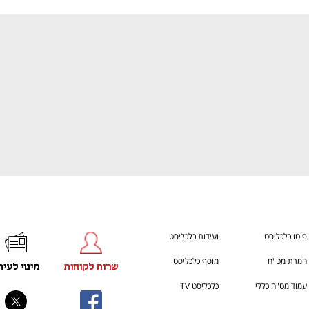
ענף במתח גבוה
מדברים כלכלה, עסקים ומה שב
פוטו כלכליסט
ועידות כלכליסט
המרת מט"ח
מוסף כלכליסט
שרות לקוחות
מינוי לעית
עמוד מט"ח כללי
כלכליסט TV