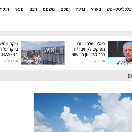
כלכליסט-טק
בארץ
נדל"ן
עולם
משפט
רכב
פנאי
מוסף
באלטשולר שחם
וויקס ממש
מפיקים לקחים: "זה
ביוקר על ר
כבר לא 'וואן מן' שואו
44
של גילעד"
אלמוג עזר
סופי שולמן
מיליון דולר
D