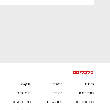
CTech – the
הבית של ההייטק הישראלי
כתבו לנו
המערכת
פודקאסט
המייל האדום
ההנהלה
תנאי שימוש
מדיניות פרטיות
פרסמו אצלנו
הפוך לדף הבית