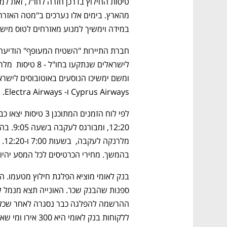
במידה וימשיך למנוע מאזרחים לטוס מישר
Cyprus Airways ו- Electra Airways.
בהמשך. מחירי הכרטיסים לכל המסע יהיו 629 דולר מלרנקה ו-739 דולר מבוגרס.
ללקוחות בנק לאומי היא 300 אירו ומי שאינו לקוח הבנק ישלם 600 אירו. 