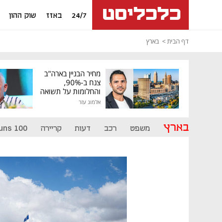
24/7
באזז
שוק ההון
דף הבית
בארץ
מחיר הבניין בארה"ב
צנח ב-90%,
והחלומות על תשואה
גבוהה התנפצו
אלמוג עזר
בארץ
משפט
רכב
דעות
קריירה
uns 100