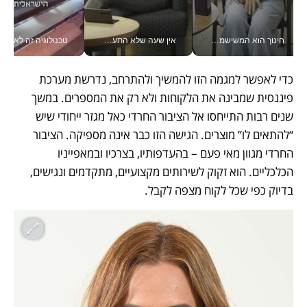
חינוך הוא המשישמה של החיים שלי - V
אין שעה שלא התעסקתי במשבר - טל אלכסנדרוביץ’ שגב מנהלת משברים תקשורתיים מכל מקום עם ה- Galaxy Z Fold8 Ultra שלה_v
טכנולוגיה זה לא רק בהייטק: גם תעשיי
כדי לאפשר למגמה הזו להמשיך ולהתרחב, נדרשת מערכת 
פיננסית שמבינה את הלקוחות ולא רק את המספרים. במשך 
שנים רבות התייחסו אל הציבור החרדי כאל מגזר ייחודי שיש 
“להתאים לו” מוצרים. הגישה הזו כבר אינה מספיקה. הציבור 
החרדי מגוון מאי פעם – בהעדפותיו, בצרכיו ובמאפייניו 
הכלכליים. הוא זקוק לשירותים מקצועיים, מתקדמים ונגישים, 
בדיוק כפי שכל לקוח מצפה לקבל.