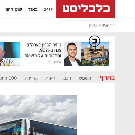
24/7
באזז
שוק ההון
דף הבית
בארץ
מחיר הבניין בארה"ב
צנח ב-90%,
כלכליסט
דיגיטל
והחלומות על תשואה
גבוהה התנפצו
אלמוג עזר
בארץ
משפט
רכב
דעות
קריירה
uns 100