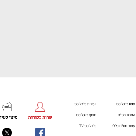
ענף במתח גבוה
מדברים כלכלה, עסקים ומה שב
פוטו כלכליסט
ועידות כלכליסט
המרת מט"ח
מוסף כלכליסט
שרות לקוחות
מינוי לעית
עמוד מט"ח כללי
כלכליסט TV