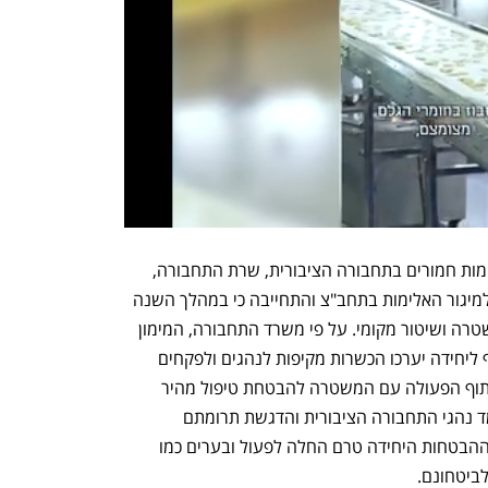
בתחילת 2025, לאחר רצף של אירועי אלימות חמורים בתחבורה הציבורית, שרת התחבורה, 
מירי רגב הצהירה כי היא מקדמת תוכנית למיגור האלימות בתחב"צ והתחייבה כי במהלך השנה 
תוקם יחידת אבטחה ייעודית בשיתוף המשטרה ושיטור מקומי. על פי משרד התחבורה, המימון 
לתוכנית יגיע מהמשרד והמפעילים ובנוסף ליחידה יערכו הכשרות מקיפות לנהגים ולפקחים 
בנושא מניעת אלימות והסלמה, הידוק שיתוף הפעולה עם המשטרה להבטחת טיפול מהיר 
בתלונות, לצד קמפיין הסברה לחיזוק מעמד נהגי התחבורה הציבורית והדגשת תרומתם 
החיונית, כולל בתקופת המלחמה. למרות ההבטחות היחידה טרם החלה לפעול ובערים כמו 
ביטחונם. 