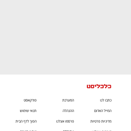
CTech – the
הבית של ההייטק הישראלי
כתבו לנו
המערכת
פודקאסט
המייל האדום
ההנהלה
תנאי שימוש
מדיניות פרטיות
פרסמו אצלנו
הפוך לדף הבית