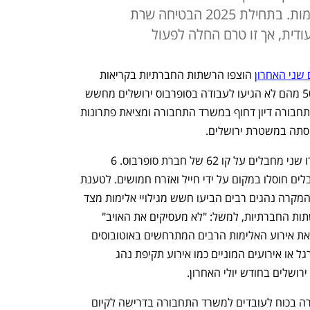
החברתיות לאחר הפיגוע בצומת רמות. בתחילת 2025 הבטיחה שרת
ודית, אך זו טרם החלה לפעול
שני האחרון
 הוצפו הרשתות החברתיות בקריאות 
לנקמה ופיטורי נהגים ערבים ולמחרת כ-50 מהם לא הגיעו לעבודה בסופרבוס ירושלים מחשש 
לפגיעה בהם. כעת דורשים באיגוד ועדי התחבורה דיון דחוף במשרד התחבורה ומציאת פתרונות 
הסתה במשטרת ירושלים.
במהלך הפיגוע בצומת רמות בירושלים, ירו שני מחבלים על קו 62 של חברת סופרבוס. 6 
ישראלים נרצחו ועוד עשרה נפצעו. המחבלים חוסלו במקום על ידי חייל ואזרח חמושים. לטענת 
איגוד ועדי התחבורה בכוח לעובדים, מאז המקרה נהגים רבים הביעו חשש מגילויי אלימות מצד 
הנוסעים, זאת על רקע השיח האלים ברשתות החברתיות, למשל: "לא מעסיקים את האויב" 
ו"דורשים נקמה". לצד זה באיגוד מזכירים את אירוע האלימות הרבים המתרחשים באוטובוסים 
בירושלים, פעמים רבות אחרי משחקי כדורגל או אירועים המוניים כמו אירוע תקיפת נהג 
רושלים בחודש יולי האחרון. 
בעקבות האיומים, פנה איגוד ועדי התחבורה בכוח לעובדים למשרד התחבורה בדרישה לקיום 