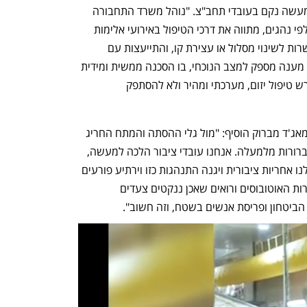
פגישה דחופה לקביעת היערכות מידית למעשה נקם בעובדי תחב"צ. "נוהל משרד התחבורה 
מיום 10.1.21 בעניין האלימות החמורה כלפי נהגים, מתווה את דרכי הטיפול באירועי אלימות 
שכבר התרחשו כולל יידוע בזמן אמת, אפשרות לשינוי מסלול או עצירת קו, והתייעצות עם 
הגורמים הממונים. אולם, הנוהל אינו נותן מענה מספק למצב הנוכחי, בו הסכנה ממשית ומידית 
(אף שטרם התממשה כביטוי פיזי) ולכן נדרש טיפול יזום, מערכתי ומהיר ולא להסתפק 
נהג סופרבוס וחבר הנהגת כוח לעובדים, מאג'ד מברוק הוסיף: "מול גלי ההסתה והמתח החריג 
שאנחנו מתמודדים איתו נדרשות הנחיות ברורות מלמעלה. אנחנו עובדי ציבור הלכה למעשה, 
אנחנו מצפים שמשרד התחבורה יגלה מולנו אחריות ציבורית ויגנה התנהגות כזו וירתיע פורעים 
פוטנציאליים... אנחנו בקשר רציף עם חברות האוטובוסים ורואים שאכן ננקטים צעדים 
ביטחון ופריסת אנשים בשטח, וזה חשוב". 