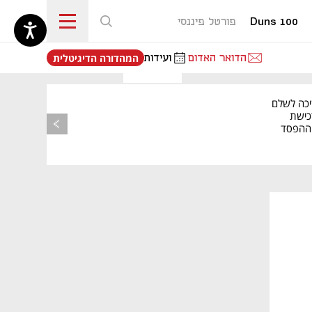
Duns 100
פורטל פיננסי
נפתח בכרטיסייה חדשה
הדואר האדום
ועידות
המהדורה הדיגיטלית
יכה לשלם
כישת
BASE: ההפסד
הרבעוני זינק ל-76