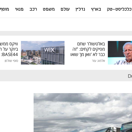
כלכליסט-טק
בארץ
נדל"ן
עולם
משפט
רכב
פנאי
מוסף
באלטשולר שחם
וויקס ממש
מפיקים לקחים: "זה
ביוקר על ר
כבר לא 'וואן מן' שואו
44
של גילעד"
אלמוג עזר
סופי שולמן
מיליון דולר
D