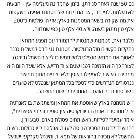
גם 50 שנה לאחר סגירתן, ובזמן שהמדינה מעלימה עין – הבעיה 
לא נעלמת. לפי מדר, אם המדידות של מטמנת אפעה משקפות 
את מה שקורה בשאר המטמנות בארץ, אזי הן פולטות כ־200 
אלף טון מתאן בשנה, ולא 40 אלף טון כפי שמדווח.
מלבד זאת, מטמנות שמנסות להתמודד עם מפגע המתאן 
נתקלות בקשיים מול הרגולטור. מטמנת גני הדס למשל תוכננה 
לאסוף את המתאן הנפלט ולהשתמש בו לייצור חשמל (ביו־גז). 
לצורך כך היא הזמינה לפני שנים ציוד חדיש, אלא שעד היום היא 
ממתינה לאישור להפעילו באופן מלא. שניים מתוך חמישה 
גנרטורים הנדרשים כדי לטפל בכל המתאן שנפלט לא פועלים 
בשל סחבת בין הוועדה המחוזית לרשות החשמל.  
"יש מטמנה בארץ שאוספת את המתאן ומשתמשת בו לאנרגיה, 
אבל מטרטרים אותה בביורוקרטיה אין־סופית ובלתי אפשרית", 
אומר עמיעד לפידות, ראש תחום פסולת באדם, טבע ודין. 
"המשרד להגנת הסביבה ניסה לעזור, אבל גם ידיו כבולות. רשות 
החשמל לא מכירה בהוראות של תמא 1, ומינהל מקרקעי ישראל 