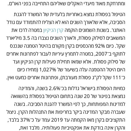
ומתרחקת מאוד מיעדי האקלים שאליהם התחייבה בפני האו"ם. 
הטיפול בפסולת נמצא באחריות בלעדית של המשרד להגנת 
הסביבה, אלא שלאורך השנים הוא לא הצליח להתמודד עם גודל 
האתגר. בשנות השמונים הוקמה 
קרן הניקיון
 במטרה לרכז את 
המשאבים לסילוק פסולת, ולאורך השנים נצברו בה 3.5 מיליארד 
שקל. כיום 92% מהכספים בקרן מקורם בהיטל הטמנה שנכנס 
לתוקף ב־2007, במטרה לתמרץ עיריות לעבור לפתרונות אחרים 
של סילוק פסולת. אלא שמאז תחילת פעילות קרן הניקיון ועד 
היום היטל ההטמנה עלה בשיעור של 1,027% (מחירו כיום 
כ־111 שקל לק"ג פסולת מעורבת), ופתרונות אחרים כמעט ואין.
כמויות הפסולת בישראל גדלות בכ־2.6% בשנה, והמדינה 
נמצאת בפיגור של 20 שנה בתחום הטיפול בפסולת בהשוואה 
למדינות המפותחות, כך לפי המשרד להגנת הסביבה. בשנה 
שעברה מבקר המדינה ביקר בחריפות את התנהלות הקרן. ניצול 
התקציבים בקרן מאז הקמתה עד 2019 עמד על כ־37% בלבד, 
והקרן אינה בודקת את אפקטיביות פעולותיה. מלבד זאת, 