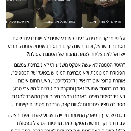
זה שינה לי את החיים: איך עידו איז'ק הופך את הסמארטפון לכלי צילום מקצועי_v
בתור מנכל אני מקבל מאות החלטות ביום, וה- Galaxy Z Fold8 Ultra עוזר לי לחתוך אותן מהר יותר_v
אין שעה שלא התעסקתי במשבר - טל אלכסנדרוביץ’ שגב מנהלת משברים
על פי מבקר המדינה, בעוד כארבע שנים לא ייוותרו עוד שטחי 
הטמנה בישראל, וכבר השנה קיים מחסור בשטחי הטמנה. מדוע 
ישראל לא מצליחה לצאת מהבור של הטמנת פסולת?
"היטל הטמנה לא עשה אפקט משמעותי לא מבחינת צמצום 
הפסולת המוטמנת ולא מבחינת המימוש בפועל של הכספים", 
אומרת פרופ' אופירה אילון ל"כלכליסט", ראש תחום איכות 
סביבה במוסד שמואל נאמן וחוקרת בחוג לניהול משאבי טבע 
באוניברסיטת חיפה. "אנחנו במצב חירום ולכן המשרד להגנת 
הסביבה מציג פתרונות לטווח קצר, הרחבת מטמנות קיימות". 
בכנס שנערך בפארק המיחזור חירייה בשבוע שעבר אילון הציגה 
עבודת מחקר חדשה הסוקרת את מדיניות הטיפול בפסולת 
ב־15 השנים האחרונות ואת הכשלים לאורך הדרך. בתקופה זו 