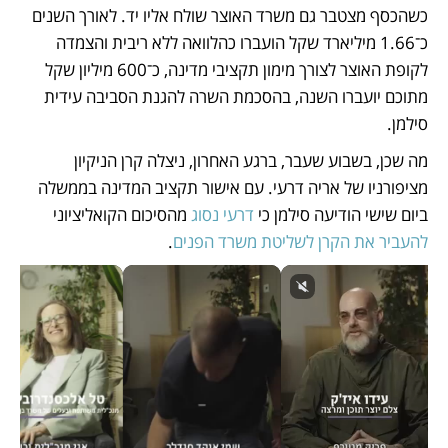
כשהכסף מצטבר גם משרד האוצר שולח אליו יד. לאורך השנים 
כ־1.66 מיליארד שקל הועברו כהלוואה ללא ריבית והצמדה 
לקופת האוצר לצורך מימון תקציבי מדינה, כ־600 מיליון שקל 
מתוכם יועברו השנה, בהסכמת השרה להגנת הסביבה עידית 
סילמן. 
מה שכן, בשבוע שעבר, ברגע האחרון, ניצלה קרן הניקיון 
מציפורניו של אריה דרעי. עם אישור תקציב המדינה בממשלה 
ביום שישי הודיעה סילמן כי 
דרעי נסוג
 מהסיכום הקואליציוני 
להעביר את הקרן לשליטת משרד הפנים
.   