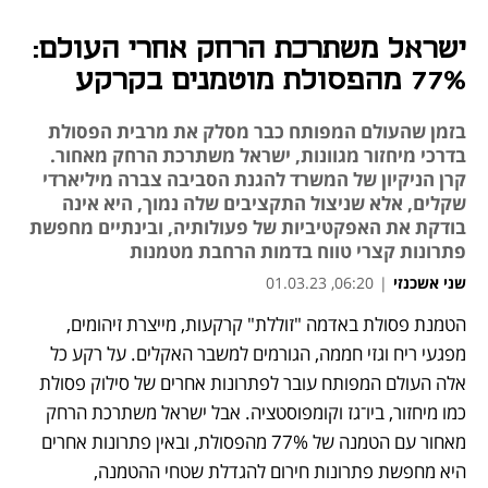
ישראל משתרכת הרחק אחרי העולם:
77% מהפסולת מוטמנים בקרקע
בזמן שהעולם המפותח כבר מסלק את מרבית הפסולת
בדרכי מיחזור מגוונות, ישראל משתרכת הרחק מאחור.
קרן הניקיון של המשרד להגנת הסביבה צברה מיליארדי
שקלים, אלא שניצול התקציבים שלה נמוך, היא אינה
בודקת את האפקטיביות של פעולותיה, ובינתיים מחפשת
פתרונות קצרי טווח בדמות הרחבת מטמנות
שני אשכנזי
|
06:20, 01.03.23
הטמנת פסולת באדמה "זוללת" קרקעות, מייצרת זיהומים, 
נפתח בכרטיסייה חדשה
נפתח בכרטיסייה חדשה
נפתח בכרטיסייה חדשה
מפגעי ריח וגזי חממה, הגורמים למשבר האקלים. על רקע כל 
אלה העולם המפותח עובר לפתרונות אחרים של סילוק פסולת 
כמו מיחזור, ביו־גז וקומפוסטציה. אבל ישראל משתרכת הרחק 
מאחור עם הטמנה של 77% מהפסולת, ובאין פתרונות אחרים 
היא מחפשת פתרונות חירום להגדלת שטחי ההטמנה, 