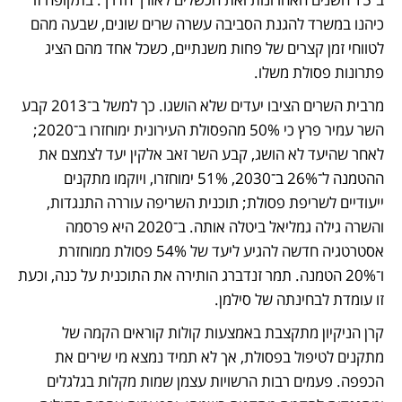
כיהנו במשרד להגנת הסביבה עשרה שרים שונים, שבעה מהם 
לטווחי זמן קצרים של פחות משנתיים, כשכל אחד מהם הציג 
פתרונות פסולת משלו. 
מרבית השרים הציבו יעדים שלא הושגו. כך למשל ב־2013 קבע 
השר עמיר פרץ כי 50% מהפסולת העירונית ימוחזרו ב־2020; 
לאחר שהיעד לא הושג, קבע השר זאב אלקין יעד לצמצם את 
ההטמנה ל־26% ב־2030, 51% ימוחזרו, ויוקמו מתקנים 
ייעודיים לשריפת פסולת; תוכנית השריפה עוררה התנגדות, 
והשרה גילה גמליאל ביטלה אותה. ב־2020 היא פרסמה 
אסטרטגיה חדשה להגיע ליעד של 54% פסולת ממוחזרת 
ו־20% הטמנה. תמר זנדברג הותירה את התוכנית על כנה, וכעת 
זו עומדת לבחינתה של סילמן.   
קרן הניקיון מתקצבת באמצעות קולות קוראים הקמה של 
מתקנים לטיפול בפסולת, אך לא תמיד נמצא מי שירים את 
הכפפה. פעמים רבות הרשויות עצמן שמות מקלות בגלגלים 